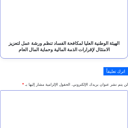
العليا
ا
لمكافحة
ن
الفساد
ا
تنظم
ل
ورشة
ط
عمل
ب
لتعزيز
ي
الامتثال
ة
الهيئة الوطنية العليا لمكافحة الفساد تنظم ورشة عمل لتعزيز
و
لإقرارات
الامتثال لإقرارات الذمة المالية وحماية المال العام
ا
الذمة
ل
المالية
ت
وحماية
ع
اترك تعليقاً
المال
ل
العام
ي
لن يتم نشر عنوان بريدك الإلكتروني.
الحقول الإلزامية مشار إليها بـ
*
م
ي
ا
ة
ب
ل
ا
ت
ل
غ
ع
ي