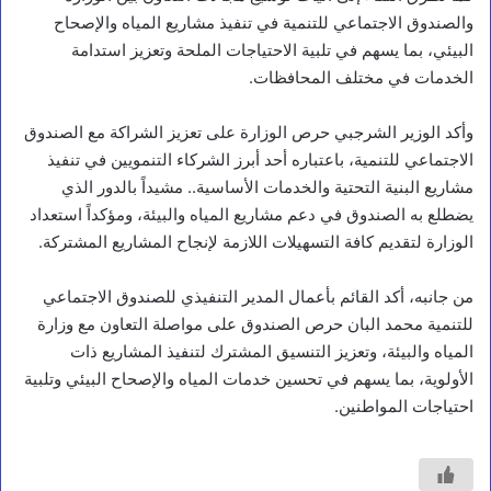
و
والصندوق الاجتماعي للتنمية في تنفيذ مشاريع المياه والإصحاح
ز
البيئي، بما يسهم في تلبية الاحتياجات الملحة وتعزيز استدامة
ي
ر
الخدمات في مختلف المحافظات.
ا
ا
وأكد الوزير الشرجبي حرص الوزارة على تعزيز الشراكة مع الصندوق
ل
ز
الاجتماعي للتنمية، باعتباره أحد أبرز الشركاء التنمويين في تنفيذ
ر
مشاريع البنية التحتية والخدمات الأساسية.. مشيداً بالدور الذي
ا
يضطلع به الصندوق في دعم مشاريع المياه والبيئة، ومؤكداً استعداد
ع
الوزارة لتقديم كافة التسهيلات اللازمة لإنجاح المشاريع المشتركة.
ة
و
ا
من جانبه، أكد القائم بأعمال المدير التنفيذي للصندوق الاجتماعي
ل
للتنمية محمد البان حرص الصندوق على مواصلة التعاون مع وزارة
م
ي
المياه والبيئة، وتعزيز التنسيق المشترك لتنفيذ المشاريع ذات
ا
الأولوية، بما يسهم في تحسين خدمات المياه والإصحاح البيئي وتلبية
ه
احتياجات المواطنين.
و
م
ح
ا