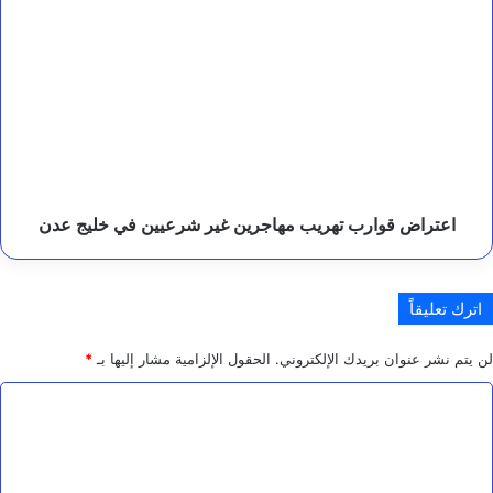
اعتراض
ت
قوارب
ح
د
تهريب
ي
مهاجرين
ا
غير
ت
شرعيين
في
خليج
عدن
اعتراض قوارب تهريب مهاجرين غير شرعيين في خليج عدن
اترك تعليقاً
لن يتم نشر عنوان بريدك الإلكتروني.
الحقول الإلزامية مشار إليها بـ
*
ا
ل
ت