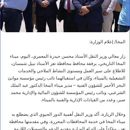
المخا/ إعلام الوزارة:
زار معالي وزير النقل الأستاذ محسن حيدرة المعمري، اليوم، ميناء
المخا التاريخي، برفقة محافظ محافظة تعز الأستاذ نبيل شمسان،
للاطلاع على سير العمل ومستوى النشاط الملاحي والخدمات
التشغيلية بالميناء، وكان في استقبالهما نائب رئيس مؤسسة موانئ
البحر الأحمر للشؤون الفنية – مدير ميناء المخا الدكتور عبد الملك
الشرعبي، ونائب رئيس المؤسسة للشؤون المالية والإدارية محمد
صبر، وعدد من القيادات الإدارية والفنية بالميناء.
وخلال الزيارة، أكد وزير النقل أهمية الدور الحيوي الذي يضطلع به
ميناء المخا في خدمة المحافظات المحررة، وفي مقدمتها محافظة
تعز.. مؤكداً على التزام الوزارة بتقديم الدعم والتسهيلات اللازمة