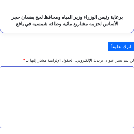
ع
يضعان
ل
حجر
ى
الأساس
برعاية رئيس الوزراء وزير المياه ومحافظ لحج يضعان حجر
م
لحزمة
الأساس لحزمة مشاريع مائية وطاقة شمسية في يافع
ص
مشاريع
د
مائية
ر
وطاقة
ا
اترك تعليقاً
ل
شمسية
ت
في
ه
يافع
لن يتم نشر عنوان بريدك الإلكتروني.
الحقول الإلزامية مشار إليها بـ
*
د
ي
ا
د
ل
ت
ع
ل
ي
ق
*