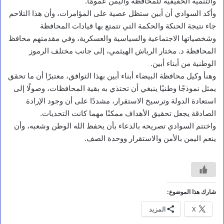
والتنمية الحقيقية للمحافظة واليمن عمومًا.
وأكد السوادي أن أبين ستظل عصية على المؤامرات، وأن هذا التلاحم
ر
جاء نتيجة الحنكة والحكمة التي تتمتع بها قيادات المحافظة
ئ
وشخصياتها الاجتماعية والسياسية والعسكرية، وفي مقدمتهم محافظ
ي
س
المحافظة د. مختار الرباش الهيثمي، إلى جانب مختلف الرموز
م
الوطنية من أبناء أبين.
ج
وهنأ وكيل محافظة البيضاء أبناء أبين بهذا التوافق، معتبرًا أن ما تحقق
ل
س
يمثل نموذجًا وطنيًا ينبغي أن تحتذي به بقية المحافظات، وصولًا إلى
ا
استعادة الدولة وترسيخ الاستقرار، مشددًا على أن وجود الإرادة
ل
الصادقة يجعل تحقيق الأهداف ممكنًا مهما كانت التحديات.
ق
ي
واختتم السوادي تصريحه بالدعاء بأن يحفظ الله الوطن وشعبه، وأن
ا
ينعم اليمن بالأمن والاستقرار ووحدة الصف.
د
ة
ي
و
ج
ه
شارك هذا الموضوع:
ب
X
المزيد
ر
ع