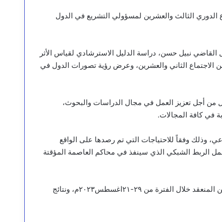
اع الدوري الثالث والعشرين لمسؤولي التشريع في الدول
 القاضي نبيل حسن، دراسة الدليل الاسترشادي لقياس الأثر
 الاجتماع الثاني والعشرين، وعرض رؤية تصورات الدول في
ل من أجل تعزيز العمل في مجال الدراسات والبحوث،
ة في كافة المجالات.
عي، وذلك وفقاً للاحتياجات التي تم رصدها على الواقع
 بعمل الربط الشبكي الذي سينفذ في محاكم العاصمة المؤقتة
واستعرض الاجتماع التوصيات الصادرة عن الاجتماع الثاني والعشرين المنعقد خلال الفترة من ٢٩-٢١اغسطس٢٠٢٣م، ونتائج