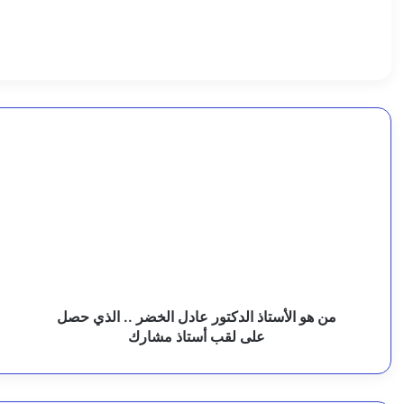
ز
5 أغسطس، 2026
ي
ر
ا
5 أغسطس، 2026
ا
من
ب
هو
ع
ل
الأستاذ
ع
ز
الدكتور
م
عادل
ا
5 أغسطس، 2026
ر
الخضر
ل
وكيل محافظة البيضاء يدعو إلى محاسبة المتطاولين على
..
ي
ا
الذي
ع
حصل
ش
ع
على
ا
من هو الأستاذ الدكتور عادل الخضر .. الذي حصل
4 أغسطس، 2026
ة
لقب
ا
على لقب أستاذ مشارك
وزيرة الخارجية تطلع على سير العمل في سفارة اليمن 
أستاذ
و
و
مشارك
ا