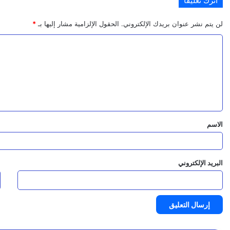
اترك تعليقاً
3 أغسطس، 2026
ل
م
لن يتم نشر عنوان بريدك الإلكتروني.
الحقول الإلزامية مشار إليها بـ
*
ه
ا
ل
ر
3 أغسطس، 2026
وزير المياه يدشن مشروع تسليم معدات حديثة لمؤسسة ا
ت
ة
ع
ي
ل
طّ
ي
الاسم
ل
ق
*
ع
البريد الإلكتروني
ا
و
ن
ع