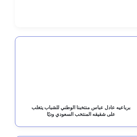
وزيرا الزراعة والمياه ومحافظ المهرة يطّلعون على التجهيزات النهائية لمدينة الملك سلمان الطبية والتعليمية بالغيضة
مجلس القيادة الرئاسي يشيد بوحدة مؤسسات الدولة وقدراتها المتنامية لردع تهديدات المليشيات الإرهابية
رباعيه
ادل
باس
نتخبنا
لوطني
لشباب
 القيادة وإحالتهم للقضاء العسكري
تغلب
لى
قيقه
لمنتخب
برباعيه عادل عباس منتخبنا الوطني للشباب يتغلب
لسعودي
على شقيقه المنتخب السعودي وديًا
بالرياض
ديًا