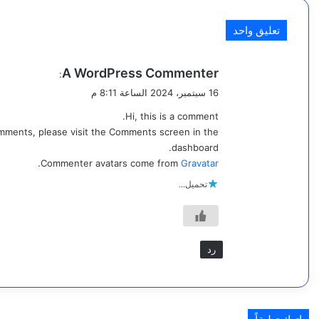
4 أغسطس، 2026
ل
رئيس مجلس القيادة: اليمن دخل مرحلة جديدة من استعادة
تعليق واحد
م
ي
ي
A WordPress Commenter
:
ق
4 أغسطس، 2026
16 سبتمبر، 2024 الساعة 8:11 م
ا
و
وزارة العدل تشارك في الاجتماع العربي لرؤساء إدارات 
Hi, this is a comment.
ل
ه
omments, please visit the Comments screen in the
و
dashboard.
.
Commenter avatars come from
Gravatar
4 أغسطس، 2026
م
لغز محير بلا تفسير.. طفلة تتعرض لـ 9 لدغات ثعابين خلال شهرين في تعز
تحميل...
ح
ا
4 أغسطس، 2026
ف
رد
ظ
ا