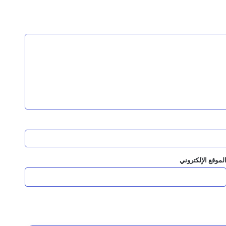
عدن.. محافظ البنك المركزي اليمني يفتتح أعمال الجمعية التأسيسية للشركة اليمنية للمدفوعات والمقاصة
لمياه بالمهرة بدعم دولي
لموقع الإلكتروني