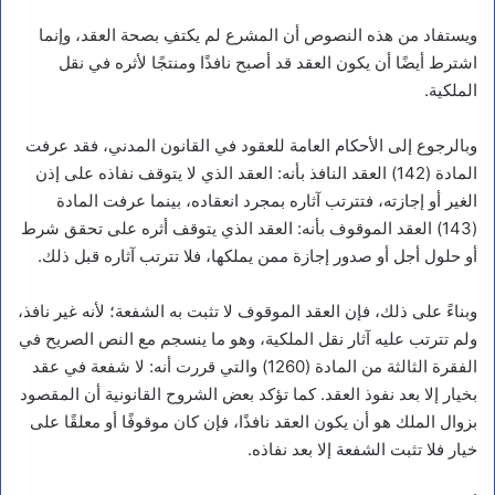
ويستفاد من هذه النصوص أن المشرع لم يكتفِ بصحة العقد، وإنما
اشترط أيضًا أن يكون العقد قد أصبح نافذًا ومنتجًا لأثره في نقل
الملكية.
وبالرجوع إلى الأحكام العامة للعقود في القانون المدني، فقد عرفت
المادة (142) العقد النافذ بأنه: العقد الذي لا يتوقف نفاذه على إذن
الغير أو إجازته، فتترتب آثاره بمجرد انعقاده، بينما عرفت المادة
(143) العقد الموقوف بأنه: العقد الذي يتوقف أثره على تحقق شرط
أو حلول أجل أو صدور إجازة ممن يملكها، فلا تترتب آثاره قبل ذلك.
وبناءً على ذلك، فإن العقد الموقوف لا تثبت به الشفعة؛ لأنه غير نافذ،
ولم تترتب عليه آثار نقل الملكية، وهو ما ينسجم مع النص الصريح في
الفقرة الثالثة من المادة (1260) والتي قررت أنه: لا شفعة في عقد
بخيار إلا بعد نفوذ العقد. كما تؤكد بعض الشروح القانونية أن المقصود
بزوال الملك هو أن يكون العقد نافذًا، فإن كان موقوفًا أو معلقًا على
خيار فلا تثبت الشفعة إلا بعد نفاذه.