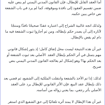
أما العقد القابل للإبطال، فإن القانون المدني اليمني لم ينص عليه
ضمن تقسيم العقود إلى نافذة وموقوفة، كما لم يرد في باب الشفعة
نص خاص يبين حكمه.
ولذلك اتجه غالبية الشراح إلى اعتباره عقدًا صحيحًا نافذًا ومنتجًا
لآثاره إلى أن يصدر حكم بإبطاله، ومن ثم أجازوا ثبوت الشفعة فيه ما
دام لم يقض بالإبطال.
غير أن هذه النتيجة ليست محل إتفاق كامل؛ إذ يثور إشكال قانوني
مهم يتمثل في أثر الحكم بإبطال العقد الأصلي بعد ثبوت الشفعة أو
بعد الحكم بها؟ وهو إشكال لم يعالجه القانون المدني اليمني بنص
صريح.
لذلك: إذا تم الأخذ بالشفعة وانتقلت الملكية إلى الشفيع، ثم قضي بعد
ذلك بإبطال عقد البيع، فإن الأثر القانوني للإبطال يرد على العقد
الأصلي بأثر رجعي، بما يعني زواله من أساسه.
غير أن هذا الإبطال لا يمتد أثره تلقائيًا إلى حق الشفيع الذي استقر