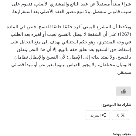
ا
شراءً مبتدأً مستقلاً عن عقد البائع والمشتري الأصلي، فتقوم على
ل
سبب قانوني منفصل، ولا تتبع مصير العقد الأصلي بعد استقرارها.
د
ف
ويلاحظ أن المشرع اليمني أفرد حكمًا خاصًا للفسخ، فنص في المادة
ا
ع
(1267) على أن الشفعة لا تبطل بالفسخ لعيب أو لغيره بعد الطلب
ا
في وجه المشتري، وهو حكم استثنائي يهدف إلى منع التحايل على
ل
إسقاط حق الشفيع بعد تعلق حقه بالبيع. إلا أن هذا النص يتعلق
و
ط
بالفسخ، ولا يمتد بذاته إلى الإبطال؛ لأن الفسخ والإبطال نظامان
ن
قانونيان مختلفان، ولا يجوز القياس بينهما بغير نص أو مبدأ قضائي
ي
مستقر.
ي
ق
ر
ا
س
ت
شارك هذا الموضوع:
م
ر
X
المزيد
ا
ر
ا
معجب بهذه: