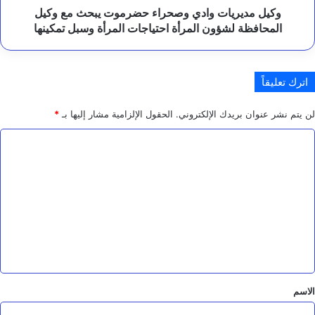
لشؤون
ل
وكيل مديريات وادي وصحراء حضرموت يبحث مع وكيل
م
المرأة
المحافظة لشؤون المرأة احتياجات المرأة وسبل تمكينها
ل
احتياجات
ي
المرأة
ش
وسبل
ي
اترك تعليقاً
تمكينها
ا
ت
لن يتم نشر عنوان بريدك الإلكتروني.
الحقول الإلزامية مشار إليها بـ
*
ا
ل
ا
ح
و
ل
ث
ت
ي
ة
ع
ل
ي
ق
*
الاسم