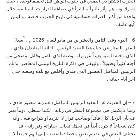
الحزب الاشتراكي اليمني في جنوب الوطن قبل تحقيقالوحدة ، حيث
شارك وساهم وأثر تأثيراً مباشراً في صياغة القرارات السياسية خلال
واحدة من أكثر الفترات حساسية في تاريخ الجنوب خاصة ، واليمن
كُلِهِ عامة .
6 – اليوم وفي الثامن والعشر ين من مايو للعام 2026 م ، أَسدَلَ
القدر الستار عن حياة هذا الفقيد الرئيس القائد المناضل/ هادي ،
الذي وافته المنية بعيداً عن تراب وطنه الذي ناضل وقاتل وضحى من
أجله كثيراً وطويلاً ، وليبقى في ذاكرة التاريخ اليمني المعاصر بذلك
الرئيس المناضل الجسور الذي صدق وأخلص مع بلده وشعبه حتى
آخر أيام حياته .
7 – إن الحديث عن الفقيد الرئيس المناضل/ عبدربه منصور هادي ،
ربما لا يكتمل في مجموعة اسطر في رثائه ، لكننا سنظل دوماً نعتر
ف بأن الرجل كان قأئداً وصاحب قرار لا يتردد او يتراجع فيه ، وأنه
كان شجاعاً لا يتردد أبداُ في تحمّل تبعات خياراته وقراراته ، قد
يختلف البعض في تقييم بعض محطات الفقيد ، إلى انهم جميعاً لا