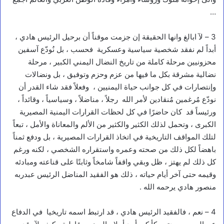
…
3 – لآ ابالغ وانها الحقيقة إن جزمت موقناً أن برحيل الرئيس هادي ،
أبداً لم نفقد شخصية سياسية وعسكرية فحسب ، بل نُودّع آسفين
محزونيين مرحلة كاملة من تاريخ النضال اليمني الكبير ، مرحلة
نضالية مشرقة بكل ما فيها من عزم وحزم وتوفيق ، بل ونضالات
وإنتصارات في كل جوانب حياة اليمنيين ، وفعلاً فقد شاء القدر أن
نودّع مُرغمين مُنقادين لأمر الله رجلاً ، مناضلاً ، وسياسياً ، وقائداً ،
ورئيساً قد كان حاضرًا في كل لحظات القرارات اليمنية المصيرية
الكبرى ، وتحمل لذلك الكثير والكثير من الألم والمعاناة والأمل ، تبعاً
لتلك المواقف التاريخية في اتخاذ القرارات المصيرية ، بل ودفع ثمناً
باهضاً لكل ذلك من صحته وعمره واستقراره الشخصي ، لكنه ورغم
كل ذلك لم يهتز ، ظل وبقي واقفاً شامخاً وثابتًا على قناعته ومبادئه
وقيمه حتى آخر أيام حياته ، ذلك هو الفقيد المناضل الرئيس عبدربه
منصور هادي يرحمه الله .
4 – نعم ، فالفقيد الرئيس هادي ، قد ارتبط اسمه تاريخيا في الدفاع