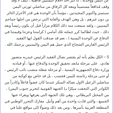
عن اليمن ووحدته ، كأ كبر أحد أحلام اليمنيين قاطبة ، كيف لآ وقد
وقف مُدافعاً مستميتاً ومعه كل الرفاق من مناضلي ثورتي اليمن
سبتمبر واكتوبر المجيدتين ، مؤمناً بأن الوحدة هي قدر الأحرار الثائر
ين دون غيرهم ، بل وهي الهدف والغاية التي ترخص من اجلها جماجم
اليمنيين ، ولقد سمعت منه ذلك الكلام مراراً قبل أن يكون رئيساً وبعد
ذلك ، حيث لطالما كرر جملته تلك أمامي ( كرامتنا وعزتنا وقيمتنا في
الدفاع عن الوحدة اليمنية ) ، نعم قد صدقت القول ايها الفقيد
الرئيس الفارس الشجاع الذي حمل هم اليمن واليمنيين يرحمك الله .
5 – الكل يعلم بأنه لم يقتصر نضال الفقيد الرئيس عبدربه منصور
هادي، على مرحلة مابعد تحقيق الوحدة والدفاع عنها ، أو قيادته
وزارة دفاع الجمهورية اليمنية ، أو مرحلة شغله منصب نائب الرئيس ،
أو حتى مرحلة رئاسته لليمن فحسب ، بل قد خاض مع كوكبة من
مناضلي الرعيل الاول نضاله المبكر عندما كان عضواً فاعلاً وكادراً من
الكوادر التي التحقت مبكرًا بـ( الجبهة القومية لتحرير جنوب اليمن) ،
من المحتل البريطاني ، وهي تلك الجبهة التي يعرفها ويقراء عنها
الجميع ، والتي قادت واحدة من أهم وأنبل معارك التحرر الوطني في
المنطقة العربية بأسرها ، ومن بعد ذلك وصولًا إلى مواقع عليا في