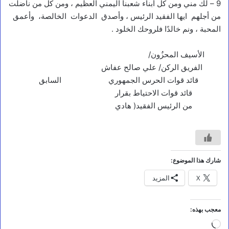
9 – لك مني ومن كل أبناء شعبنا اليمني العظيم ، ومن كل من ناضلت
بيئة ومناخ
من أجلهم ايها الفقيد الرئيس ، وأصدق الدعوات الخالصة، وأعمق
المحبة ، ونم خالدًا فلروحك الخلود .
م
ر
ك
الأسيف المحزُون/
ز
الفريق الركن/ علي صالح عفاش
س
ق
قائد قوات الحرس الجمهوري السابق
ط
قائد قوات الاحتياط بقرار
ر
من الرئيس الفقيد( هادي
ى
ل
ل
د
ر
ا
شارك هذا الموضوع:
س
ا
X
المزيد
ت
ا
ل
معجب بهذه:
إ
ن
جاري