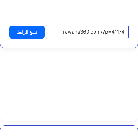
س
التحميل…
ا
ن
ي
ة
ي
نسخ الرابط
ب
ح
ث
م
ع
و
ز
ا
ر
ة
ا
ل
م
ي
ا
ه
و
تعز..
ا