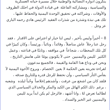
ينكرون أدواره النضالية والوطنية خلال مسيرة حياته العسكرية
والسياسية ، ومشاركته الفاعلة في قيادة الدولة في احلك الظروف
والأوقات ، وشراكته في تحقيق الوحدة اليمنية والحفاظ عليها ،
تلك هي نبذة وشذرة من شذرات الفقيد الرئيس هادي رحمه الباري
عز وجل .
8 – أخيراً وليس بأخير ، ليس لنا خيار او اعتراض على الاقدار ، فقد
رحل عنا رجلاً عاش مناضلاً ، وقائداً ، ونائباً ، ورئيساً ، وكان كبيرًا في
كل تلك المحطات ، شجاعاً في مواقفه ، وثابتًا في قناعته ، وعمل
الكثير لليمن واليمنيين حتى لآ يكونون يومًا على هامش التاريخ ،
ونحن في وداع هذا القامة والقيمة ، فالجميع مدعوون
لقراءة تجربته بعين الحكمة لا بعين الخصام ، وبروح الأخوة اليمنية لآ
بفأس الثأر السياسي ، وأن نحفظ للرجل قدره وللتاريخ صدقه ،
فلقد كان من اشجع من عرفت ، وأشدهم إخلاصاً وحٌباً لبلده وشعبه
، برغم ذلك الكم الهائل من الكيد والمكر والخذلان السياسي الذي
لطالما تعرض لهْ ، وانا أشهد ، فالرجل لم يكن ابداً يريد لليمن
واليمنيين غير الخير والسداد .