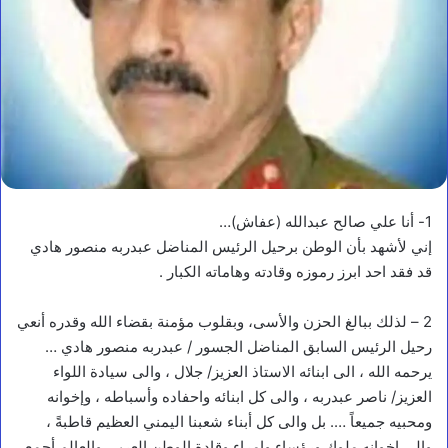
1- أنا علي صالح عبدالله (عفاش)…
إني لأشهد بأن الوطن برحيل الرئيس المناضل عبدربه منصور هادي
قد فقد احد ابرز رموزه وقادته وهاماته الكبار .
2 – لذلك ببالغ الحزن والأسى، وبقلوب مؤمنة بقضاء الله وقدره أنعي
رحيل الرئيس السابق المناضل الجسور / عبدربه منصور هادي …
يرحمه الله ، الى ابنائه الاستاذ العزيز/ جلال ، والى سيادة اللواء
العزيز/ ناصر عبدربه ، والى كل ابنائه واحفاده وأسباطه ، وإخوانه
ومحبيه جميعاً …. بل والى كل أبناء شعبنا اليمني العظيم قاطبةً ،
والى إخوانه ملوك ورؤساء وامراء وقادة الوطن العربي والعالم أجمع