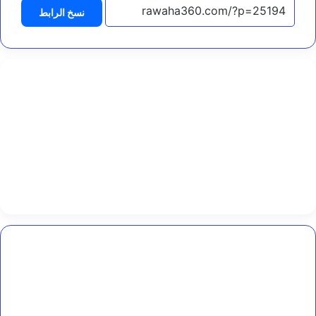
ي
نسخ الرابط
ا
ن
ا
ل
م
ش
ت
ر
ك
ب
ي
ن
ل
ل
س
ع
و
د
مراسل
ي
“العربية”
ة
يتهم
و
قوات
ت
محور
ر