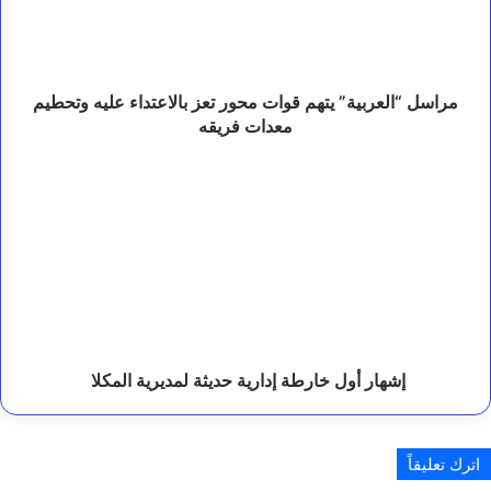
تعز
ك
بالاعتداء
ي
عليه
ا
و
وتحطيم
ب
معدات
مراسل “العربية” يتهم قوات محور تعز بالاعتداء عليه وتحطيم
ا
فريقه
معدات فريقه
ك
س
إشهار
ت
أول
ا
خارطة
ن
إدارية
.
حديثة
لمديرية
المكلا
إشهار أول خارطة إدارية حديثة لمديرية المكلا
اترك تعليقاً