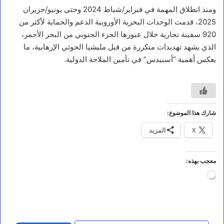
ومنذ انطلاق المهمة في فبراير/شباط 2024 وحتى يونيو/حزيران
2025، قدمت الوحدات البحرية الأوروبية الدعم والحماية لأكثر من
920 سفينة تجارية خلال عبورها الجزء الجنوبي من البحر الأحمر،
الذي يشهد تهديدات متكررة من قبل مليشيا الحوثي الإرهابية، ما
يعكس أهمية “أسبيدس” في تأمين الملاحة الدولية.
أخبار
ا
ل
شارك هذا الموضوع:
ن
X
المزيد
ص
ا
ل
ك
معجب بهذه:
ا
جاري
م
التحميل…
ل
ل
ل
ب