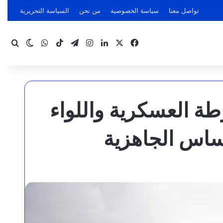
تواصل معنا
سياسة الخصوصية
من نحن
السياسة التحريرية
‫X
فيسبوك
لينكدإن
انستقرام
تيلقرام
‫TikTok
واتساب
بحث
الوضع ا
 العسكرية واللواء
أساس الجاهزية