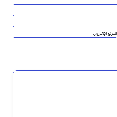
ماية النمر العربي
لموقع الإلكتروني
لمانجروف بالمهرة
البيئة تعزيز التعاون وحماية البيئة