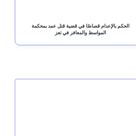
رئيس مجلس القيادة يوجه برعاية اسر شهداء وجرحى الهجوم الإرهابي الحوثي والرد الحازم على مصدر التهديد
مد
محكمة
لمواسط
المعافر
الحكم بالإعدام قصاصًا في قضية قتل عمد بمحكمة
ي
المواسط والمعافر في تعز
عز
قيادة القوات المشتركة للتحالف: نقدم التعازي في شهداء القوات المسلحة اليمنية الأبطال نتيجة الهجوم الحوثي الغادر
لثة
السقطري والشرجبي يناقشان احتياجات مديرية شحن بالمهرة في قطاعي الزراعة والمياه وتطوير المنفذ البري