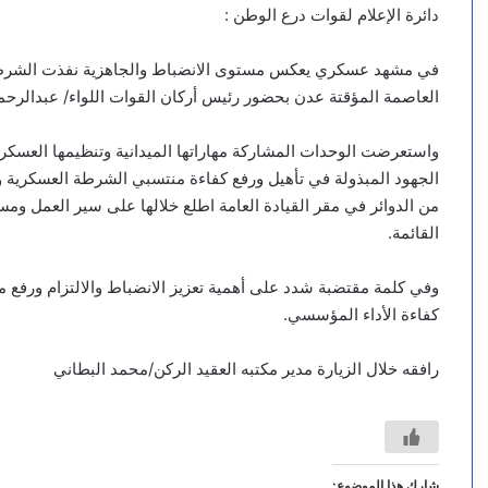
دائرة الإعلام لقوات درع الوطن :
في مشهد عسكري يعكس مستوى الانضباط والجاهزية نفذت الشرطة ا
العاصمة المؤقتة عدن بحضور رئيس أركان القوات اللواء/ عبدالرح
واستعرضت الوحدات المشاركة مهاراتها الميدانية وتنظيمها العسك
الجهود المبذولة في تأهيل ورفع كفاءة منتسبي الشرطة العسكرية 
من الدوائر في مقر القيادة العامة اطلع خلالها على سير العمل ومست
القائمة.
وفي كلمة مقتضبة شدد على أهمية تعزيز الانضباط والالتزام ورفع م
كفاءة الأداء المؤسسي.
رافقه خلال الزيارة مدير مكتبه العقيد الركن/محمد البطاني
شارك هذا الموضوع: