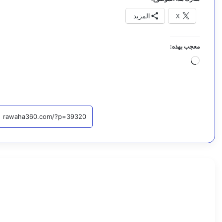
X
المزيد
معجب بهذه:
جاري
التحميل…
أخبار
اقرأ التا
7
أ
غ
س