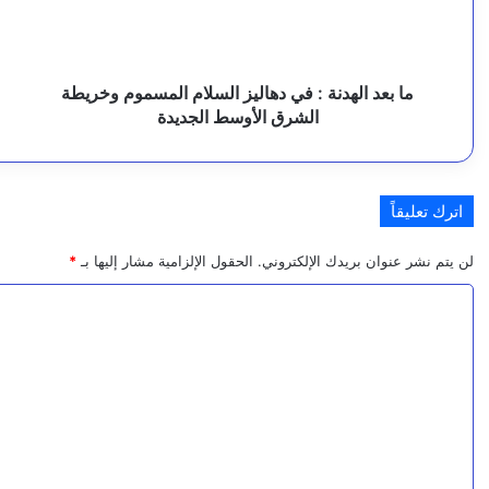
م
السلام
ع
ل
المسموم
ب
وخريطة
ا
ل
الشرق
و
ما بعد الهدنة : في دهاليز السلام المسموم وخريطة
7 أغسطس، 2026
ل
الأوسط
ف
الشرق الأوسط الجديدة
11 مصابًا بينهم طفل وامرأة في هجوم لمليشا الحوثي استهدف أحياء مدنية بنجران
الجديدة
ت
ب
ي
اترك تعليقاً
6 أغسطس، 2026
ا
لن يتم نشر عنوان بريدك الإلكتروني.
الحقول الإلزامية مشار إليها بـ
*
ن
ا
ا
ل
6 أغسطس، 2026
ل
بيان صادر عن قيادة قوات الطوارئ اليمنية – الفرقة الثا
ت
م
ع
ش
ل
6 أغسطس، 2026
ت
ي