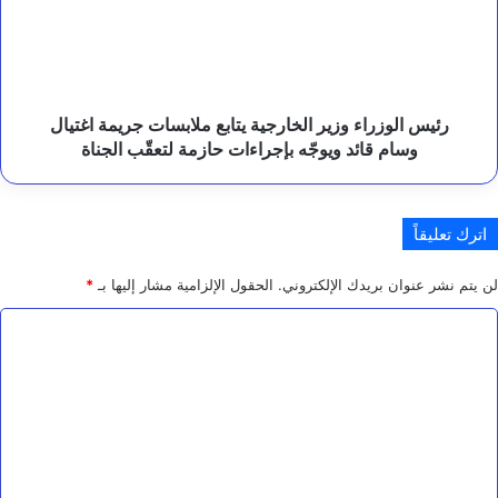
يتابع
ش
ع
ملابسات
و
جريمة
ب
اغتيال
ة
وسام
قائد
رئيس الوزراء وزير الخارجية يتابع ملابسات جريمة اغتيال
ويوجّه
وسام قائد ويوجّه بإجراءات حازمة لتعقّب الجناة
بإجراءات
حازمة
لتعقّب
اترك تعليقاً
الجناة
لن يتم نشر عنوان بريدك الإلكتروني.
الحقول الإلزامية مشار إليها بـ
*
ا
ل
ت
ع
ل
ي