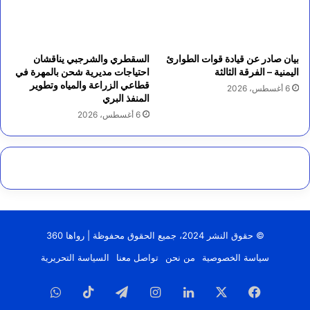
بيان صادر عن قيادة قوات الطوارئ
السقطري والشرجبي يناقشان
اليمنية – الفرقة الثالثة
احتياجات مديرية شحن بالمهرة في
قطاعي الزراعة والمياه وتطوير
6 أغسطس، 2026
المنفذ البري
6 أغسطس، 2026
© حقوق النشر 2024، جميع الحقوق محفوظة | رواها 360
سياسة الخصوصية
من نحن
تواصل معنا
السياسة التحريرية
فيسبوك
‫X
لينكدإن
انستقرام
تيلقرام
‫TikTok
واتساب