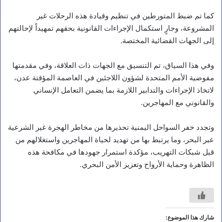
كما تم ضبط المتورطين في تنظيم وقيادة هذه الرحلات غير
المشروعة، وجارٍ استكمال الإجراءات القانونية بحقهم تمهيداً لإحالتهم
إلى الجهات القضائية المختصة.
وفي هذا السياق، تم التنسيق مع الجهات ذات العلاقة، وفي مقدمتها
مفوضية الأمم المتحدة لشؤون اللاجئين في العاصمة المؤقتة عدن،
لاتخاذ الإجراءات والتدابير اللازمة بما يضمن التعامل الإنساني
والقانوني مع المهاجرين.
وتجدد خفر السواحل اليمنية تحذيرها من مخاطر الهجرة غير الشرعية
عبر البحر، وما يرتبط بها من تهديد لحياة المهاجرين واستغلالهم من
أخبار محلية
قبل شبكات التهريب، مؤكدة استمرار جهودها في مكافحة هذه
ا
الظاهرة وحماية الأرواح وتعزيز الأمن البحري.
ل
م
ع
ا
ف
ر
شارك هذا الموضوع: