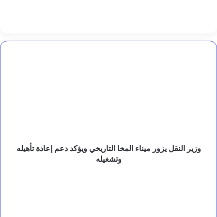
خ
د
م
ا
ت
ا
وزير
ل
النقل
م
يزور
ي
ميناء
ا
المخا
ه
التاريخي
ف
ويؤكد
ي
دعم
ا
ل
إعادة
ج
تأهيله
وزير النقل يزور ميناء المخا التاريخي ويؤكد دعم إعادة تأهيله
ب
وتشغيله
وتشغيله
ز
ي
رئيس
ة
الوزراء
و
وزير
ا
الخارجية
ل