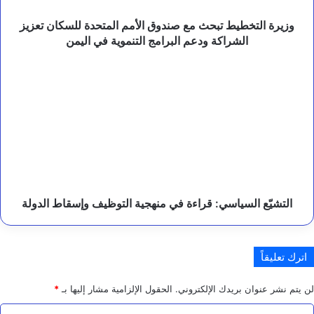
و
تعزيز
ب
الشراكة
وزيرة التخطيط تبحث مع صندوق الأمم المتحدة للسكان تعزيز
ا
ودعم
الشراكة ودعم البرامج التنموية في اليمن
ك
البرامج
س
التنموية
التشيّع
ت
في
السياسي:
ا
اليمن
قراءة
ن
في
.
منهجية
التوظيف
وإسقاط
الدولة
التشيّع السياسي: قراءة في منهجية التوظيف وإسقاط الدولة
اترك تعليقاً
لن يتم نشر عنوان بريدك الإلكتروني.
الحقول الإلزامية مشار إليها بـ
*
ا