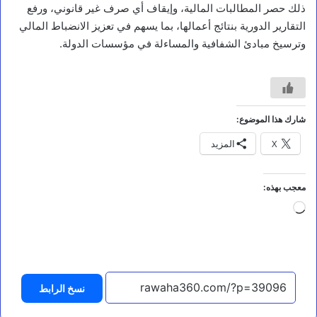
ذلك حصر المطالبات المالية، وإيقاف أي صرف غير قانوني، ورفع
التقارير الدورية بنتائج أعمالها، بما يسهم في تعزيز الانضباط المالي
وترسيخ مبادئ الشفافية والمساءلة في مؤسسات الدولة.
أخبار
ا
ل
شارك هذا الموضوع:
ن
X
المزيد
ص
ا
ل
ك
معجب بهذه:
ا
جاري
م
ل
التحميل…
ل
ل
ب
ي
نسخ الرابط
ا
ن