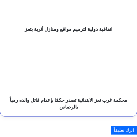
أثرية
ة
بتعز
ا
ل
د
و
اتفاقية دولية لترميم مواقع ومنازل أثرية بتعز
ل
ة
محكمة
ل
غرب
م
تعز
ت
الابتدائية
ع
تصدر
د
حكمًا
خ
ي
بإعدام
ا
قاتل
رً
والده
ا
رمياً
محكمة غرب تعز الابتدائية تصدر حكمًا بإعدام قاتل والده رمياً
م
بالرصاص
بالرصاص
ؤ
ج
لً
ا
اترك تعليقاً