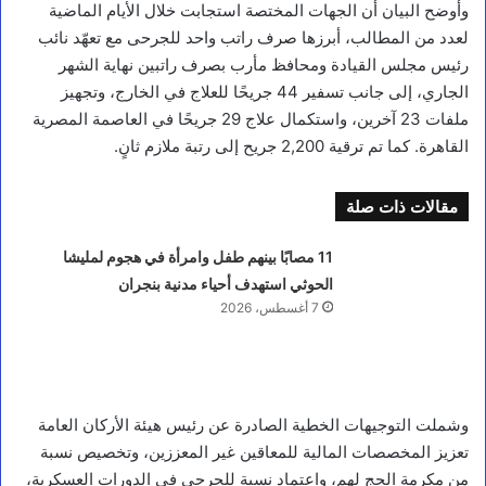
وأوضح البيان أن الجهات المختصة استجابت خلال الأيام الماضية
لعدد من المطالب، أبرزها صرف راتب واحد للجرحى مع تعهّد نائب
رئيس مجلس القيادة ومحافظ مأرب بصرف راتبين نهاية الشهر
الجاري، إلى جانب تسفير 44 جريحًا للعلاج في الخارج، وتجهيز
ملفات 23 آخرين، واستكمال علاج 29 جريحًا في العاصمة المصرية
القاهرة. كما تم ترقية 2,200 جريح إلى رتبة ملازم ثانٍ.
مقالات ذات صلة
11 مصابًا بينهم طفل وامرأة في هجوم لمليشا
الحوثي استهدف أحياء مدنية بنجران
7 أغسطس، 2026
وشملت التوجيهات الخطية الصادرة عن رئيس هيئة الأركان العامة
تعزيز المخصصات المالية للمعاقين غير المعززين، وتخصيص نسبة
من مكرمة الحج لهم، واعتماد نسبة للجرحى في الدورات العسكرية،