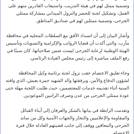
وتسمية ممثل لهم في هيئة التدريب، واستيعاب القادرين منهم على
العمل، وتشكيل لجنة للحصر والنزول الميداني بمشاركة ممثلي
الجرحى، وتسمية ممثلين لهم في صناديق المناطق.
وأشار البيان إلى أن انسداد الأفق مع السلطات المحلية في محافظة
مأرب، والتي أكدت أن قضايا الرواتب والإكرامية والتسويات وتأسيس
الهيئة الوطنية لرعاية الجرحى ليست ضمن صلاحياتها، كان سببًا في
رفع الملف مباشرة إلى رئيس مجلس القيادة الرئاسي.
وجاء تعليق الاعتصام عقب نزول لجنة برئاسة وكيل المحافظة
لشؤون الدفاع والأمن، وبرفقتها والد الشهيد حمزة يعيش، الذي وافته
المنية أثناء تقديمه خدمات للمعتصمين، حيث طلبت اللجنة مهلة حتى
عودة ممثلي الجرحى من عدن وصرف الراتبين الموعودين.
وتقدمت الرابطة في بيانها بالشكر والعرفان إلى أبناء القبائل
والمقاومة والإعلاميين والتجار والجهات الأمنية وكل من ساند
الجرحى والمعاقين ووقف إلى جانب قضيتهم العادلة خلال فترة
أخبار محلية
الاعتصام.