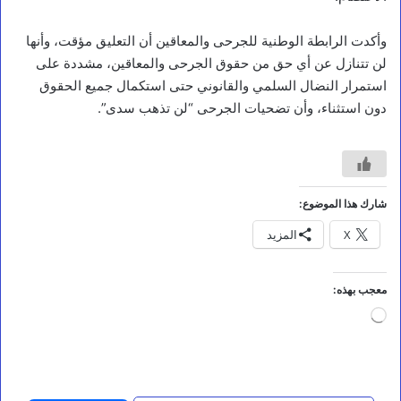
ا
ل
وأكدت الرابطة الوطنية للجرحى والمعاقين أن التعليق مؤقت، وأنها
ق
لن تتنازل عن أي حق من حقوق الجرحى والمعاقين، مشددة على
ا
ض
استمرار النضال السلمي والقانوني حتى استكمال جميع الحقوق
ي
دون استثناء، وأن تضحيات الجرحى “لن تذهب سدى”.
ا
ل
م
ق
ط
ر
شارك هذا الموضوع:
ي
X
المزيد
:
د
م
ا
معجب بهذه:
ء
جاري
ا
التحميل…
ل
ش
ه
د