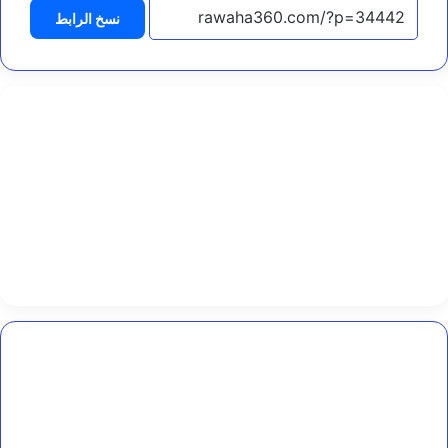
ا
نسخ الرابط
ء
ت
ف
ر
ض
ا
ل
ح
س
م
ا
ل
و
ط
ن
ي
و
ا
اتفاقية
س
دولية
ت
لترميم
ع
مواقع
ا
ومنازل
د