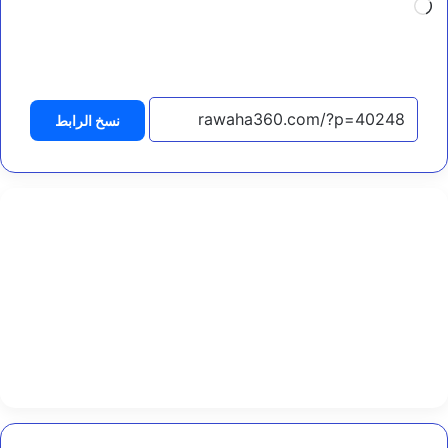
جاري
ي
ة
التحميل…
و
ا
ل
م
نسخ الرابط
ي
ا
ه
و
ا
ل
ت
غ
ذ
ي
ة
ب
ا
ل
م
خ
ا