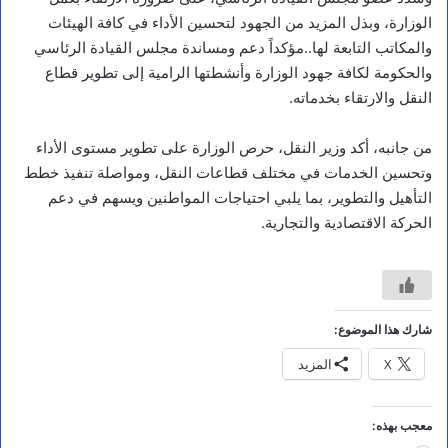
أخبار محلية
الوزارة، وبذل المزيد من الجهود لتحسين الأداء في كافة الهيئات
ا
والمكاتب التابعة لها..مؤكداً دعم ومساندة مجلس القيادة الرئاسي
ل
والحكومة لكافة جهود الوزارة وأنشطتها الرامية إلى تطوير قطاع
ف
النقل والارتقاء بخدماته.
ق
ي
ه
من جانبه، أكد وزير النقل، حرص الوزارة على تطوير مستوى الأداء
ي
وتحسين الخدمات في مختلف قطاعات النقل، ومواصلة تنفيذ خطط
ت
ف
التأهيل والتطوير، بما يلبي احتياجات المواطنين ويسهم في دعم
ق
الحركة الاقتصادية والتجارية.
د
م
ش
ا
ر
ي
شارك هذا الموضوع:
ع
X
المزيد
ا
ل
ح
م
معجب بهذه:
ا