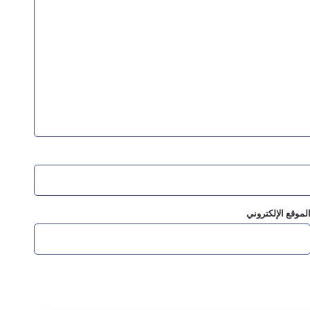
مجلس القيادة الرئاسي يشيد بوحدة مؤسسات الدولة وقدراتها المتنامية لردع تهديدات المليشيات الإرهابية
 القيادة وإحالتهم للقضاء العسكري
بالرياض
لموقع الإلكتروني
 المبادرة وبناء الدولة