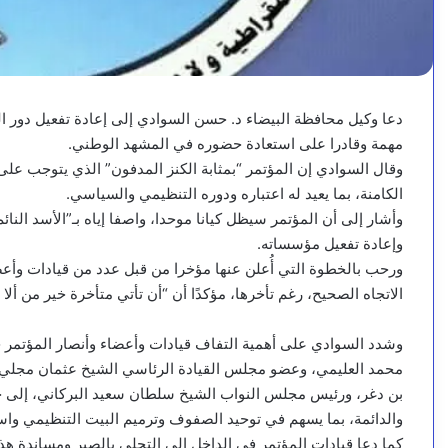
دعا وكيل محافظة البيضاء د. حسن السوادي إلى إعادة تفعيل دور الم
مهمة وقادرا على استعادة حضوره في المشهد الوطني.
وقال السوادي إن المؤتمر “بمثابة الكنز المدفون” الذي يتوجب على 
الكامنة، بما يعيد له اعتباره ودوره التنظيمي والسياسي.
وأشار إلى أن المؤتمر سيظل كيانا موحدا، واصفا إياه بـ”الأسد النا
وإعادة تفعيل مؤسساته.
ورحب بالخطوة التي أُعلن عنها مؤخرا من قبل عدد من قيادات وأعض
الاتجاه الصحيح، رغم تأخرها، مؤكدًا أن “أن تأتي متأخرة خير من ألا ت
وشدد السوادي على أهمية التفاف قيادات وأعضاء وأنصار المؤتمر 
محمد العليمي، وعضو مجلس القيادة الرئاسي الشيخ عثمان مجلي،
بن دغر، ورئيس مجلس النواب الشيخ سلطان سعيد البركاني، إلى جان
والدائمة، بما يسهم في توحيد الصفوف وترميم البيت التنظيمي واست
كما دعا قيادات المؤتمر في الداخل إلى التحلي بالصبر ومساندة هذ