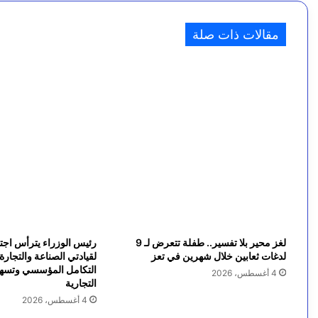
د
م
4 أغسطس، 2026
مقالات ذات صلة
وزارة العدل تشارك في الاجتماع العربي لرؤساء إدارات 
و
ق
ع
ا
ل
د
م
ر
لغز محير بلا تفسير.. طفلة تتعرض لـ 9
رئيس الوزراء يترأس اجتما
و
لدغات ثعابين خلال شهرين في تعز
لقيادتي الصناعة والتجارة 
التكامل المؤسسي وتسهي
4 أغسطس، 2026
غ
التجارية
4 أغسطس، 2026
ا