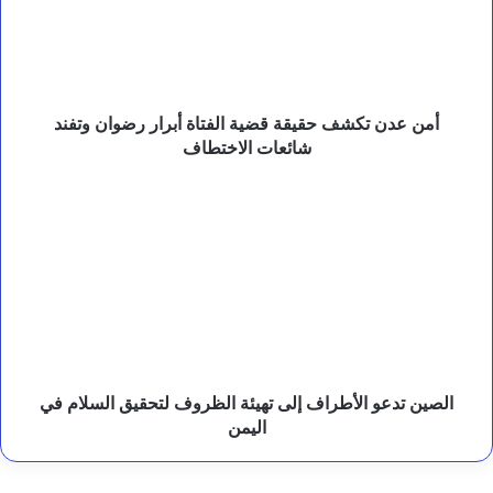
أ
قضية
م
الفتاة
ن
أبرار
ي
رضوان
ة
وتفند
ا
شائعات
أمن عدن تكشف حقيقة قضية الفتاة أبرار رضوان وتفند
ل
الاختطاف
شائعات الاختطاف
ع
س
ك
الصين
ر
تدعو
ي
الأطراف
ة
إلى
ب
تهيئة
م
الظروف
أ
لتحقيق
ر
السلام
ب
في
اليمن
الصين تدعو الأطراف إلى تهيئة الظروف لتحقيق السلام في
اليمن