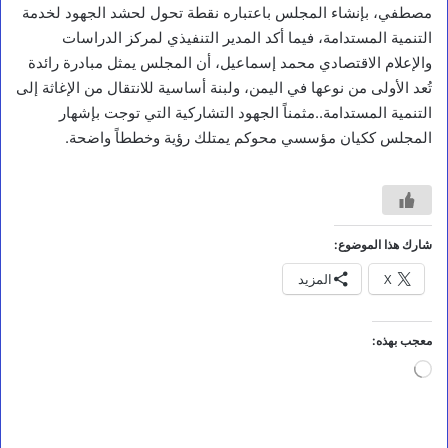
مصطفي، بإنشاء المجلس باعتباره نقطة تحول لحشد الجهود لخدمة
التنمية المستدامة، فيما أكد المدير التنفيذي لمركز الدراسات
والإعلام الاقتصادي محمد إسماعيل، أن المجلس يمثل مبادرة رائدة
تُعد الأولى من نوعها في اليمن، ولبنة أساسية للانتقال من الإغاثة إلى
أخبار محلية
التنمية المستدامة..مثمناً الجهود التشاركية التي توجت بإشهار
المجلس ككيان مؤسسي محوكم يمتلك رؤية وخططاً واضحة.
ع
ض
و
م
ج
ل
شارك هذا الموضوع:
س
ا
X
المزيد
ل
ق
ي
معجب بهذه:
ا
د
جاري
ة
التحميل…
ا
ل
ع