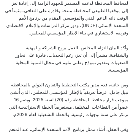
لمحافظ المحافظة لدعمه المستمر للجهود الرامية إلى إعادة تعز
إلى موقعها الطبيعي كمحافظة منتجة وقادرة على التعافي..مثمناً في
الوقت ذاته الدعم الفني والمؤسسي المقدم من برنامج الأمم
المتحدة الإنمائي (UNDP)، ودور مركز الدراسات والإعلام الاقتصادي
وفريقه الاستشاري في بناء الإطار المؤسسي للمجلس.
وأكد البيان التزام المجلس بالعمل بروح الشراكة والمهنية
والشفافية..مشيراً إلى أن تعز، رغم التحديات، قادرة على تجاوز
الصعوبات وتقديم نموذج وطني ملهم في مجال التنمية المحلية
المؤسسية.
ومن جانبه، قدم مدير مكتب التخطيط والتعاون الدولي بالمحافظة
نبيل جامل، عرضاً تعريفياً بالإطار المؤسسي للمجلس، الذي أُنشئ
بموجب قرار محافظ المحافظة رقم (20) لسنة 2025، ويضم 16
عضواً من القطاعات المختلفة، مستعرضاً الخطة الاستراتيجية التي
ترتكز على ستة توجهات رئيسية، والخطة التشغيلية لعام 2026م.
وفي الحفل، أشاد ممثل برنامج الأمم المتحدة الإنمائي، عبد المنعم