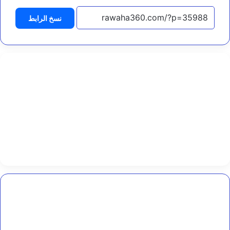
ر
ا
نسخ الرابط
د
ة
ي
ت
ر
أ
س
ا
ج
ت
م
ا
ع
اً
ل
ل
ج
أمن
ن
عدن
ة
تكشف
ا
حقيقة
ل