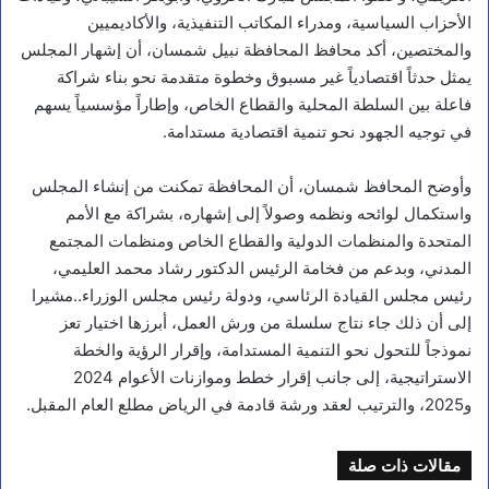
الأحزاب السياسية، ومدراء المكاتب التنفيذية، والأكاديميين
والمختصين، أكد محافظ المحافظة نبيل شمسان، أن إشهار المجلس
يمثل حدثاً اقتصادياً غير مسبوق وخطوة متقدمة نحو بناء شراكة
فاعلة بين السلطة المحلية والقطاع الخاص، وإطاراً مؤسسياً يسهم
في توجيه الجهود نحو تنمية اقتصادية مستدامة.
وأوضح المحافظ شمسان، أن المحافظة تمكنت من إنشاء المجلس
واستكمال لوائحه ونظمه وصولاً إلى إشهاره، بشراكة مع الأمم
المتحدة والمنظمات الدولية والقطاع الخاص ومنظمات المجتمع
المدني، وبدعم من فخامة الرئيس الدكتور رشاد محمد العليمي،
رئيس مجلس القيادة الرئاسي، ودولة رئيس مجلس الوزراء..مشيرا
إلى أن ذلك جاء نتاج سلسلة من ورش العمل، أبرزها اختيار تعز
نموذجاً للتحول نحو التنمية المستدامة، وإقرار الرؤية والخطة
الاستراتيجية، إلى جانب إقرار خطط وموازنات الأعوام 2024
و2025، والترتيب لعقد ورشة قادمة في الرياض مطلع العام المقبل.
مقالات ذات صلة