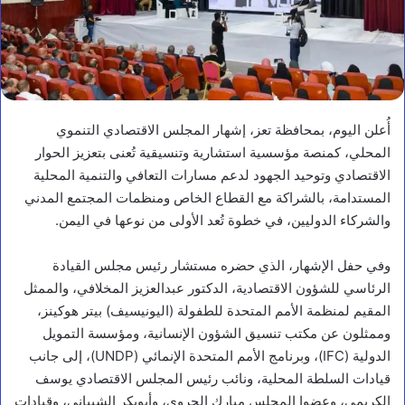
أُعلن اليوم، بمحافظة تعز، إشهار المجلس الاقتصادي التنموي
المحلي، كمنصة مؤسسية استشارية وتنسيقية تُعنى بتعزيز الحوار
الاقتصادي وتوحيد الجهود لدعم مسارات التعافي والتنمية المحلية
المستدامة، بالشراكة مع القطاع الخاص ومنظمات المجتمع المدني
والشركاء الدوليين، في خطوة تُعد الأولى من نوعها في اليمن.
وفي حفل الإشهار، الذي حضره مستشار رئيس مجلس القيادة
الرئاسي للشؤون الاقتصادية، الدكتور عبدالعزيز المخلافي، والممثل
المقيم لمنظمة الأمم المتحدة للطفولة (اليونيسيف) بيتر هوكينز،
وممثلون عن مكتب تنسيق الشؤون الإنسانية، ومؤسسة التمويل
الدولية (IFC)، وبرنامج الأمم المتحدة الإنمائي (UNDP)، إلى جانب
قيادات السلطة المحلية، ونائب رئيس المجلس الاقتصادي يوسف
الكريمي، وعضوا المجلس مبارك الحروي، وأبوبكر الشيباني، وقيادات