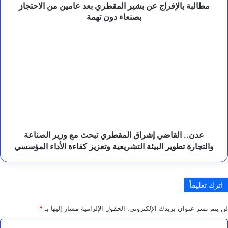
ق
بصنعاء
مطالبة بالإفراج عن بشير المقطري بعد عامين من الاحتجاز
د
دون
بصنعاء دون تهمة
ر
تهمة
ا
عدن..
ت
القاضي
ا
إشراق
ل
المقطري
ش
تبحث
ع
ب
مع
ا
وزير
ل
الصناعة
ي
والتجارة
م
تطوير
عدن.. القاضي إشراق المقطري تبحث مع وزير الصناعة
ن
البيئة
والتجارة تطوير البيئة التشريعية وتعزيز كفاءة الأداء المؤسسي
ي
التشريعية
و
وتعزيز
ش
كفاءة
ر
اترك تعليقاً
ا
الأداء
ي
المؤسسي
ي
لن يتم نشر عنوان بريدك الإلكتروني.
الحقول الإلزامية مشار إليها بـ
*
ن
ح
ا