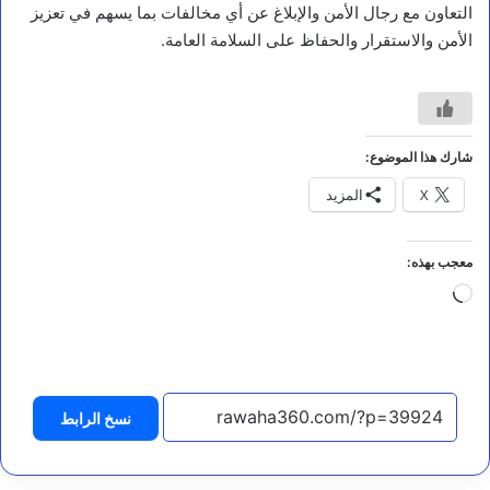
ة
التعاون مع رجال الأمن والإبلاغ عن أي مخالفات بما يسهم في تعزيز
:
الأمن والاستقرار والحفاظ على السلامة العامة.
ا
س
ت
ه
د
ا
شارك هذا الموضوع:
ف
X
المزيد
م
ي
ن
ا
معجب بهذه:
ء
جاري
ا
ل
التحميل…
م
خ
ا
ي
نسخ الرابط
ك
ش
ف
ح