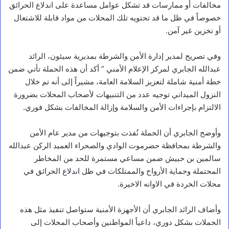
مخالفات أو ممارسات قد تشكل عوامل مساعدة على اندلاع الحرائق
خصوصاً في ظل ما قد تحتويه تلك المحلات من مواد قابلة للاشتعال
أو تخزين غير آمن.
وفي تصريح لمدير إدارة الأمن والشرطة بمديرية سيئون، الرائد
عبدالله الجابري لمركز الإعلام الأمني ” أكد أن هذه الحملة تأتي ضمن
أخبار محلية
خطة أمنية شاملة لتعزيز السلامة العامة، مشيراً إلى أنه تم خلال
النزول الميداني توجيه عدد من التنبيهات لأصحاب المحلات بضرورة
ر
الالتزام بإجراءات الأمن والسلامة وإزالة المخالفات بشكل فوري.
ئ
ي
س
وأوضح الجابري أن الحملة نُفذت بتوجيهات من مدير عام الأمن
م
والشرطة بمحافظة حضرموت الوادي والصحراء العميد الركن عبدالله
ج
ل
سالمين بن حبيش ضمن مساعي مستمرة للحد من المخاطر
س
المحتملة وحماية الأرواح والممتلكات في ظل اندلاع الحرائق في
ا
محلات الخردة في الاوانه الاخيرة.
ل
ق
ي
وأضاف الرائد الجابري أن الأجهزة الأمنية ستواصل تنفيذ مثل هذه
ا
الحملات بشكل دوري، داعياً المواطنين وأصحاب المحلات إلى
د