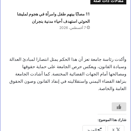
م
مقالات ذات صلة
ج
ل
11 مصابًا بينهم طفل وامرأة في هجوم لمليشا
س
الحوثي استهدف أحياء مدنية بنجران
ا
ل
7 أغسطس، 2026
د
ف
ا
ع
ا
وأكدت رئاسة جامعة تعز أن هذا الحكم يمثل انتصارا لمبادئ العدالة
ل
وسيادة القانون، ويعكس حرص الجامعة على حماية حقوقها
و
ط
ومصالحها أمام الجهات القضائية المختصة. كما أشادت الجامعة
ن
بنزاهة القضاء اليمني واستقلاليته في إنفاذ القانون وصون الحقوق
ي
العامة والخاصة.
ي
ق
ر
ا
س
ت
شارك هذا الموضوع:
م
ر
X
المزيد