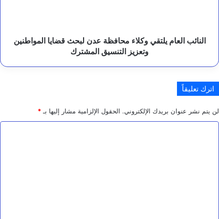
ء
لبحث
ا
قضايا
ت
المواطنين
ا
وتعزيز
ل
النائب العام يلتقي وكلاء محافظة عدن لبحث قضايا المواطنين
م
التنسيق
وتعزيز التنسيق المشترك
ل
المشترك
ي
ش
ي
اترك تعليقاً
ا
ت
لن يتم نشر عنوان بريدك الإلكتروني.
الحقول الإلزامية مشار إليها بـ
*
ا
ل
ا
ح
و
ل
ث
ت
ي
ة
ع
ل
ي
ق