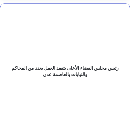
ن
ع
ب
رئيس
د
مجلس
ا
القضاء
ل
الأعلى
خ
يتفقد
ا
العمل
ل
بعدد
ق
من
ا
ل
المحاكم
ع
والنيابات
رئيس مجلس القضاء الأعلى يتفقد العمل بعدد من المحاكم
ل
بالعاصمة
والنيابات بالعاصمة عدن
ي
عدن
م
توضيح
ي
هام
.
للرأي
العام
حول
تطورات
الأحداث
في