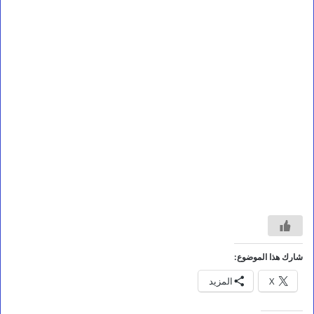
مقالات
شارك هذا الموضوع:
ح
X
المزيد
ي
ن
ن