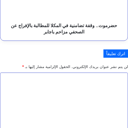
للمطالبة
ز
بالإفراج
عن
الصحفي
مزاحم
حضرموت.. وقفة تضامنية في المكلا للمطالبة بالإفراج عن
باجابر
الصحفي مزاحم باجابر
اترك تعليقاً
لن يتم نشر عنوان بريدك الإلكتروني.
الحقول الإلزامية مشار إليها بـ
*
ا
ل
ت
ع
ل
ي