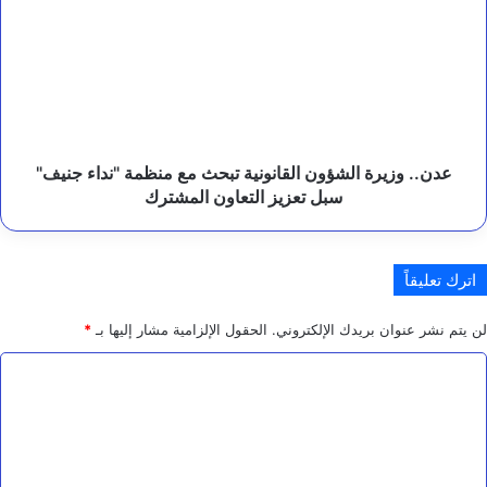
الشؤون
ل
القانونية
و
تبحث
ا
مع
ل
إ
منظمة
ص
"نداء
ل
جنيف"
ا
سبل
عدن.. وزيرة الشؤون القانونية تبحث مع منظمة "نداء جنيف"
ح
تعزيز
سبل تعزيز التعاون المشترك
التعاون
المشترك
اترك تعليقاً
لن يتم نشر عنوان بريدك الإلكتروني.
الحقول الإلزامية مشار إليها بـ
*
ا
ل
ت
ع