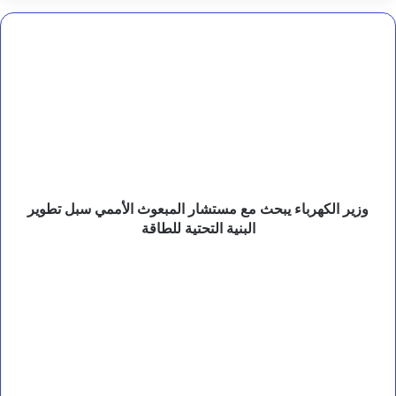
س
ا
ئ
وزير
ي
الكهرباء
ة
يبحث
ف
مع
ي
مستشار
م
المبعوث
ج
الأممي
ا
سبل
ل
ا
تطوير
ل
البنية
وزير الكهرباء يبحث مع مستشار المبعوث الأممي سبل تطوير
ت
التحتية
البنية التحتية للطاقة
أ
للطاقة
ه
مدير
ي
أمن
ل
عدن
و
يتفقد
ا
إدارة
ل
إ
مكافحة
ص
المخدرات
ل
ويؤكد