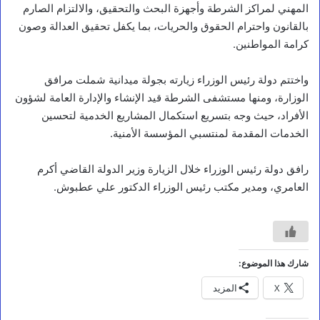
المهني لمراكز الشرطة وأجهزة البحث والتحقيق، والالتزام الصارم
بالقانون واحترام الحقوق والحريات، بما يكفل تحقيق العدالة وصون
كرامة المواطنين.
واختتم دولة رئيس الوزراء زيارته بجولة ميدانية شملت مرافق
الوزارة، ومنها مستشفى الشرطة قيد الإنشاء والإدارة العامة لشؤون
الأفراد، حيث وجه بتسريع استكمال المشاريع الخدمية لتحسين
الخدمات المقدمة لمنتسبي المؤسسة الأمنية.
المرأة والطفل
ت
رافق دولة رئيس الوزراء خلال الزيارة وزير الدولة القاضي أكرم
ع
العامري، ومدير مكتب رئيس الوزراء الدكتور علي عطبوش.
ز
.
.
د
و
ر
شارك هذا الموضوع:
ة
X
المزيد
ت
د
ر