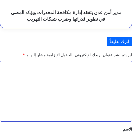
ا
المضي
ح
في
مدير أمن عدن يتفقد إدارة مكافحة المخدرات ويؤكد المضي
تطوير
في تطوير قدراتها وضرب شبكات التهريب
قدراتها
وضرب
شبكات
اترك تعليقاً
التهريب
لن يتم نشر عنوان بريدك الإلكتروني.
الحقول الإلزامية مشار إليها بـ
*
ا
ل
ت
ع
ل
ي
ق
*
الاسم