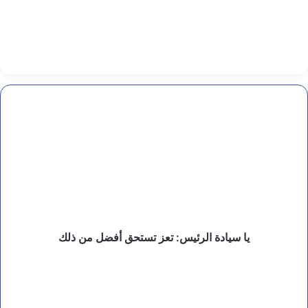
ا
ت
ا
ل
ن
ه
ا
ئ
يا
ي
سيادة
ة
الرئيس:
ل
تعز
م
د
تستحق
ي
أفضل
ن
من
ة
ذلك
ا
ل
يا سيادة الرئيس: تعز تستحق أفضل من ذلك
م
ل
وزير
ك
التعليم
س
ل
العالي
م
يترأس