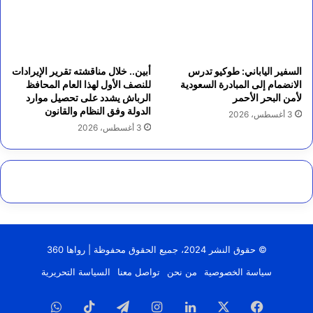
السفير الياباني: طوكيو تدرس
أبين.. خلال مناقشته تقرير الإيرادات
الانضمام إلى المبادرة السعودية
للنصف الأول لهذا العام المحافظ
لأمن البحر الأحمر
الرباش يشدد على تحصيل موارد
الدولة وفق النظام والقانون
3 أغسطس، 2026
3 أغسطس، 2026
© حقوق النشر 2024، جميع الحقوق محفوظة | رواها 360
سياسة الخصوصية
من نحن
تواصل معنا
السياسة التحريرية
فيسبوك
‫X
لينكدإن
انستقرام
تيلقرام
‫TikTok
واتساب