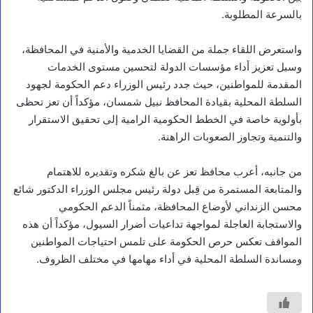
و
بالسرعة المطلوبة.
ز
ي
ر
واستعرض اللقاء جملة من القضايا الخدمية والأمنية في المحافظة،
ا
وسبل تعزيز أداء مؤسسات الدولة لتحسين مستوى الخدمات
ا
المقدمة للمواطنين، حيث جدد رئيس الوزراء دعم الحكومة لجهود
ل
ز
السلطة المحلية بقيادة المحافظ نبيل شمسان، مؤكداً أن تعز تحظى
ر
بأولوية خاصة في الخطط الحكومية الرامية إلى تحقيق الاستقرار
ا
والتنمية وتجاوز الصعوبات الراهنة.
ع
ة
و
من جانبه، أعرب محافظ تعز عن بالغ شكره وتقديره للاهتمام
ا
والمتابعة المستمرة من قِبل دولة رئيس مجلس الوزراء الدكتور شائع
ل
محسن الزنداني لأوضاع المحافظة، مثمناً الدعم الحكومي
م
ي
والاستجابة العاجلة لمواجهة تداعيات أضرار السيول، مؤكداً أن هذه
ا
المواقف تعكس حرص الحكومة على تلمس احتياجات المواطنين
ه
ومساندة السلطة المحلية في أداء مهامها في مختلف الظروف.
و
م
ح
ا