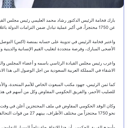
بارك فخامة الرئيس الدكتور رشاد محمد العليمي رئيس مجلس القيادة 
عن 1750 محتجزاً، في أكبر عملية تبادل ضمن التزامات الدولة باغلاق هذا الملف الانساني المؤلم.
واعتبر فخامة الرئيس في تدوينة على حسابه بمنصة (اكس) التوصل إ
الأضحى المبارك، وفرصة متجددة لتغليب القيم الإنسانية والدينية ولم
واعرب رئيس مجلس القيادة الرئاسي باسمه و أعضاء المجلس والحك
الاشقاء في المملكة العربية السعودية من اجل الوصول الى هذا الانج
كما ثمن الرئيس، جهود مكتب المبعوث الخاص للأمم المتحدة، والأشق
للصليب الأحمر، والفريق الحكومي المفاوض وكل من أسهم في هذا ا
وكان الوفد الحكومي المفاوض في ملف المحتجزين أعلن في وقت س
نحو 1750 محتجزاً من مختلف الأطراف، بينهم 27 من قوات التحالف العربي.