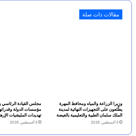
ه
6 أغسطس، 2026
صدور قرارات جمهورية بتعيين قيادات عسكرية وأمنية
د
مقالات ذات صلة
ا
ء
و
ج
ر
ح
ى
ا
وزيرا الزراعة والمياه ومحافظ المهرة
مجلس القيادة الرئاسي ي
يطّلعون على التجهيزات النهائية لمدينة
مؤسسات الدولة وقدراتها 
ل
الملك سلمان الطبية والتعليمية بالغيضة
تهديدات المليشيات الإرها
5 أغسطس، 2026
5 أغسطس، 2026
ه