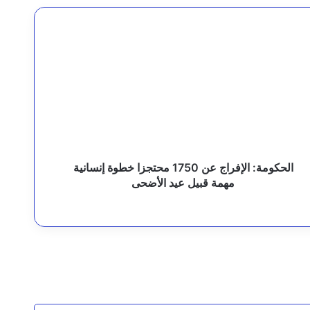
لحكومة:
لإفراج
ن
175
حتجزا
طوة
قيادة القوات المشتركة للتحالف: نقدم التعازي في شهداء القوات المسلحة اليمنية الأبطال نتيجة الهجوم الحوثي الغادر
نسانية
همة
بيل
يد
الحكومة: الإفراج عن 1750 محتجزا خطوة إنسانية
لأضحى
مهمة قبيل عيد الأضحى
لثة
السقطري والشرجبي يناقشان احتياجات مديرية شحن بالمهرة في قطاعي الزراعة والمياه وتطوير المنفذ البري