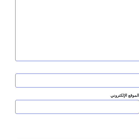
ماية النمر العربي
لمانجروف بالمهرة
البيئة تعزيز التعاون وحماية البيئة
لموقع الإلكتروني
يسيبي