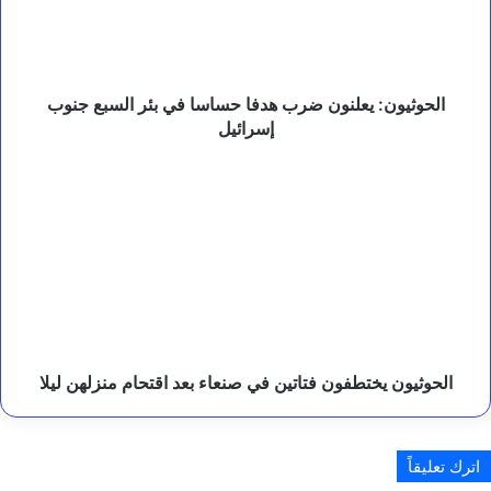
في
ي
بئر
ؤ
السبع
ك
د
جنوب
أ
إسرائيل
الحوثيون: يعلنون ضرب هدفا حساسا في بئر السبع جنوب
ه
إسرائيل
م
ي
الحوثيون
ة
يختطفون
ا
فتاتين
ل
في
ش
صنعاء
ر
ا
بعد
ك
اقتحام
ا
منزلهن
ت
ليلا
ا
الحوثيون يختطفون فتاتين في صنعاء بعد اقتحام منزلهن ليلا
ل
إ
ن
س
اترك تعليقاً
ا