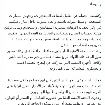
والبيضاء.
وكشفت الحملة عن معامل لصناعة المتفجرات، وتجهيز السيارات
المفخخة، وضبط عبوات ناسفة وألغام متنوعة داخل منازل سكنية
في وكر العصابة الإرهابية بمديرية الشمايتين، واستخدام وسائل توثيق
مرئية لعمليات اغتيال وتصفيات، والتخابر مع العدو الحوثي، وتقديم
إحداثيات ومعلومات أمنية حساسة، ضمن مخطط واسع لإسقاط
مدن، ومحافظات من الداخل.
واشادت اللجنة الأمنية العليا بدور محافظ محافظة تعز، وقائد محور
طور الباحة قائد اللواء الرابع مشاة جبلي، ومدير مديرية الشمايتين،
وكافة الأجهزة المعنية التي شاركت في إنجاح الحملة الأمنية
والعسكرية المشتركة على اكمل وجه.
كما اشادت بوعي المواطنين الذين كان لهم دورا مهما في مساندة
الحملة، بما يجسد الروح الوطنية لأبناء تعز الأحرار، الذين أثبتوا على
الدوام أنهم صمام أمان الدولة، ونظامها الجمهوري.
وحذرت اللجنة الأمنية العليا من خطورة التعامل، أو التستر أو التهاون
مع العناصر الارهابية تحت أي مبرر، مؤكدة الحاجة الى تعزيز