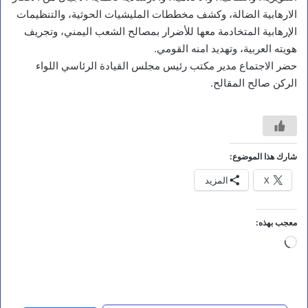
ي
الارهابية الضالة، وكشف مخططات المليشيات الحوثية، والتنظيمات
ه
الإرهابية المتخادمة معها للأضرار بمصالح الشعب اليمني، وتجريف
ي
هويته العربية، وتهديد امنه القومي.
ت
ف
حضر الاجتماع مدير مكتب رئيس مجلس القيادة الرئاسي اللواء
ق
الركن صالح المقالح.
د
م
ش
ا
ر
ي
شارك هذا الموضوع:
ع
X
المزيد
ا
ل
ح
م
معجب بهذه:
ا
جاري
ي
ة
التحميل…
و
ا
ل