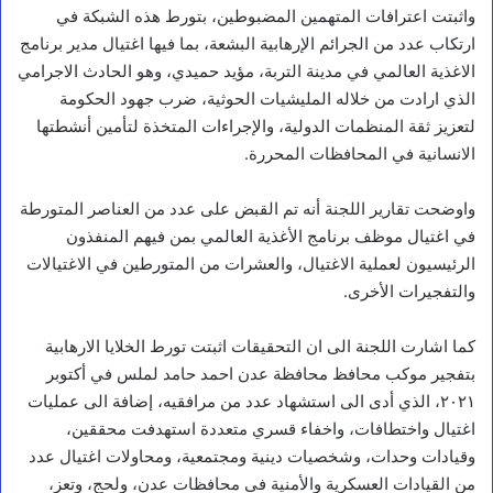
واثبتت اعترافات المتهمين المضبوطين، بتورط هذه الشبكة في
ارتكاب عدد من الجرائم الإرهابية البشعة، بما فيها اغتيال مدير برنامج
الاغذية العالمي في مدينة التربة، مؤيد حميدي، وهو الحادث الاجرامي
الذي ارادت من خلاله المليشيات الحوثية، ضرب جهود الحكومة
لتعزيز ثقة المنظمات الدولية، والإجراءات المتخذة لتأمين أنشطتها
الانسانية في المحافظات المحررة.
واوضحت تقارير اللجنة أنه تم القبض على عدد من العناصر المتورطة
في اغتيال موظف برنامج الأغذية العالمي بمن فيهم المنفذون
الرئيسيون لعملية الاغتيال، والعشرات من المتورطين في الاغتيالات
والتفجيرات الأخرى.
كما اشارت اللجنة الى ان التحقيقات اثبتت تورط الخلايا الارهابية
بتفجير موكب محافظ محافظة عدن احمد حامد لملس في أكتوبر
٢٠٢١، الذي أدى الى استشهاد عدد من مرافقيه، إضافة الى عمليات
اغتيال واختطافات، واخفاء قسري متعددة استهدفت محققين،
وقيادات وحدات، وشخصيات دينية ومجتمعية، ومحاولات اغتيال عدد
من القيادات العسكرية والأمنية في محافظات عدن، ولحج، وتعز،