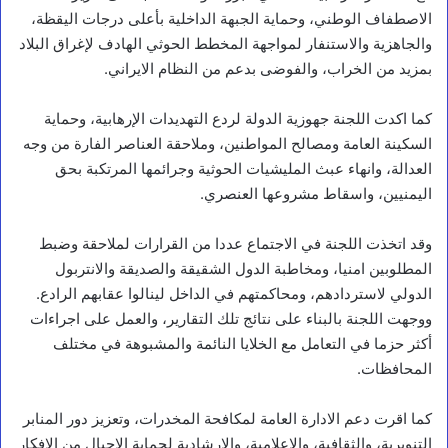
الاصطفاف الوطني، وحماية الجبهة الداخلية بأعلى درجات اليقظة،
والجاهزية والاستنفار لمواجهة المخطط الحوثي الهادف لإغراق البلاد
بمزيد من الخراب، والفوضى بدعم من النظام الايراني.
كما اكدت اللجنة جهوزية الدولة لردع التهديدات الإرهابية، وحماية
السكينة العامة ومصالح المواطنين، وملاحقة العناصر الفارة من وجه
العدالة، وانهاء عبث المليشيات الحوثية وجرائمها المرتكبة بحق
اليمنيين، واسقاط مشروعها العنصري.
وقد اتخذت اللجنة في الاجتماع عددا من القرارات لملاحقة وضبط
المطلوبين امنيا، ومخاطبة الدول الشقيقة والصديقة والانتربول
الدولي لاستردادهم، ومحاكمتهم في الداخل لينالوا عقابهم الرادع.
ووجهت اللجنة بالبناء على نتائج تلك التقارير، والعمل على اجراءات
أكثر حزما في التعامل مع الخلايا النائمة والمشبوهة في مختلف
أخبار محلية
المحافظات.
ا
ل
كما اقرت دعم الادارة العامة لمكافحة المخدرات، وتعزيز دور المنابر
ف
التنويرية، والثقافية، والاعلامية، والارشادية لحماية الاجيال من الافكار
ق