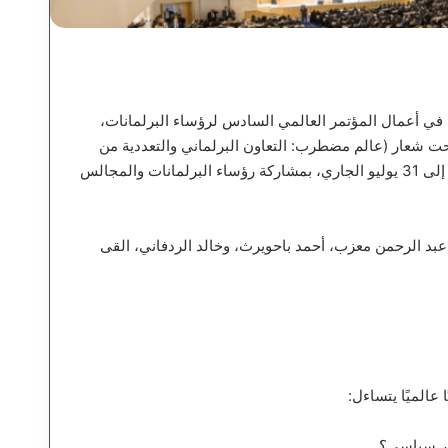
 في أعمال المؤتمر العالمي السادس لرؤساء البرلمانات،
 تحت شعار (عالم مضطرب: التعاون البرلماني والتعددية من
أجل السلام والعدالة والازدهار للجميع) والمنعقد خلال الفترة من29 إلى 31 يوليو الجاري، بمشاركة رؤساء البرلمانات والمجالس
عبد الرحمن معزب، أحمد باحويرث، وخالد الردفاني، القى
ا عالميًا يتساءل:
بار سياسي؟