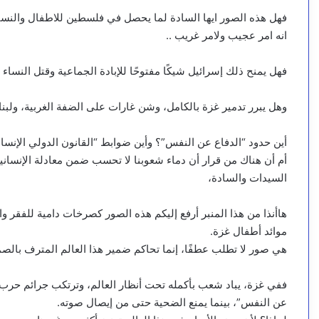
فهل هذه الصور ايها السادة لما يحصل في فلسطين للاطفال والنسا
انه امر عجيب ولامر غريب ..
فهل يمنح ذلك إسرائيل شيكًا مفتوحًا للإبادة الجماعية وقتل النسا
وهل يبرر تدمير غزة بالكامل، وشن غارات على الضفة الغربية، ولبنا
أين حدود “الدفاع عن النفس”؟ وأين ضوابط “القانون الدولي الإنسا
أم أن هناك من قرار أن دماء شعوبنا لا تحسب ضمن معادلة الإنساني
السيدات والسادة،
هاأنذا من هذا المنبر أرفع إليكم هذه الصور كصرخات دامية للفقر وال
موائد أطفال غزة.
هي صور لا تطلب عطفًا، إنما تحاكم ضمير هذا العالم المترف بالص
ففي غزة، يباد شعب بأكمله تحت أنظار العالم، وترتكب جرائم حرب
عن النفس”، بينما يمنع الضحية حتى من إيصال صوته.