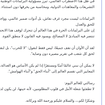
في ظل هذا الاضطراب العالمي، تبرز مسؤولية البرلمانات الوطنية 
التشريعات والمعاهدات الدولية، ومحاسبة من يخرقها دون استثناء.
البرلمانات ليست مجرد غرف نقاش، بل أدوات ضمير عالمي، وواجبها
للحق والعدل.
إن على البرلمانات الحرة في هذا العالم أن تتحرك لوقف هذا الانحدار 
تنتصر فيه المبادئ لا المصالح، ويسود فيه القانون لا منطق القوة.
لقد آن الأوان أن نقف جميعًا، ليس فقط لنقول: “لا للحرب”، بل لنقول
لحق كل شعب في تقرير مصيره دون وصاية”.
لا يمكن أن نبني عالمًا آمنًا ومستقرًا إذا لم يكن الأساس هو العدال
المعايير التي تقسم العالم إلى “أبناء الحق” و”أبناء الهوامش”.
رسالتي للعالم اليوم:
لا تطفئوا شعلة الأمل في قلوب المظلومين، لأنه حينها، لن يكون لد
وشكرًا لكم،،، والسلام عليكم ورحمة الله وبركاته.