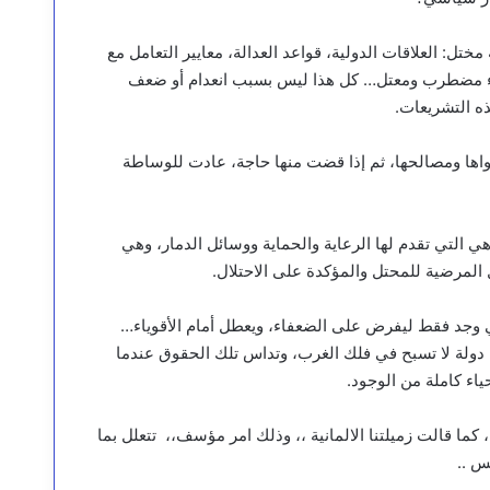
تل: العلاقات الدولية، قواعد العدالة، معايير التعامل مع
شيء مضطرب ومعتل… كل هذا ليس بسبب انعدام أو ضعف
ذه التشريعات.
هواها ومصالحها، ثم إذا قضت منها حاجة، عادت للوساطة
 التي تقدم لها الرعاية والحماية ووسائل الدمار، وهي
المرضية للمحتل والمؤكدة على الاحتلال.
دولي وجد فقط ليفرض على الضعفاء، ويعطل أمام الأقوياء…
دولة لا تسبح في فلك الغرب، وتداس تلك الحقوق عندما
اء كاملة من الوجود.
، كما قالت زميلتنا الالمانية ،، وذلك امر مؤسف،، تتعلل بما
س ..