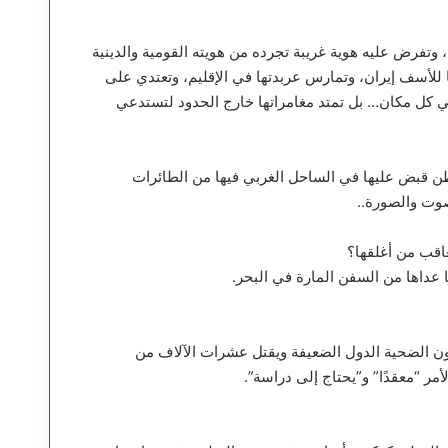
، وتفرض عليه هوية غريبة تجرده من هويته القومية والدينية
ا للأسف إيران، وتمارس عربدتها في الإقليم، وتعتدي على
في كل مكان… بل تمتد مغامراتها خارج الحدود لتستدعي
 ما اوصلته ايران او ما اهدته لتلك العصابة ،، سفينة فيها 750 طن قبض عليها في الساحل الغربي فيها من الطائرات
لصوت والصورة..
عاقب من أغلقها؟
عداها من السفن المارة في البحر.
 تكون الضحية الدول الضعيفة ويقتل عشرات الآلاف من
مر “معقدًا” و”يحتاج إلى دراسة”.