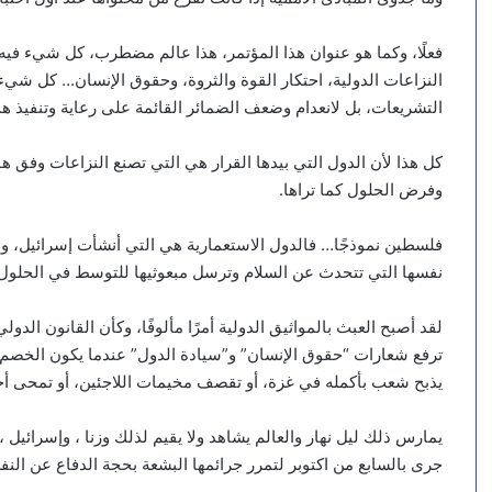
فعلًا، وكما هو عنوان هذا المؤتمر، هذا عالم مضطرب، كل شيء فيه مخ
النزاعات الدولية، احتكار القوة والثروة، وحقوق الإنسان… كل 
التشريعات، بل لانعدام وضعف الضمائر القائمة على رعاية وتنفيذ ه
كل هذا لأن الدول التي بيدها القرار هي التي تصنع النزاعات وفق 
وفرض الحلول كما تراها.
فلسطين نموذجًا… فالدول الاستعمارية هي التي أنشأت إسرائيل، وهي
نفسها التي تتحدث عن السلام وترسل مبعوثيها للتوسط في الحلول 
لقد أصبح العبث بالمواثيق الدولية أمرًا مألوفًا، وكأن القانون ال
ترفع شعارات “حقوق الإنسان” و”سيادة الدول” عندما يكون الخصم 
يذبح شعب بأكمله في غزة، أو تقصف مخيمات اللاجئين، أو تمحى أحي
يمارس ذلك ليل نهار والعالم يشاهد ولا يقيم لذلك وزنا ، وإسرائيل ،
جرى بالسابع من اكتوبر لتمرر جرائمها البشعة بحجة الدفاع عن النف