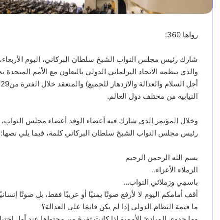
رواها 360:
شارك رئيس مجلس النواب الشيخ سلطان البركاني، اليوم الأربعاء،
والذي ينظمه الاتحاد البرلماني الدولي بالتعاون مع الأمم المتحدة
النيابية من مختلف دول العالم.
وخلال المؤتمر الذي شارك فيه أعضاء الوفد أعضاء مجلس النواب، 
رئيس مجلس النواب الشيخ سلطان البركاني كلمة، فيما يلي نصها:
بسم الله الرحمن الرحيم
الزملاء الأعزاء..
باسمِي وزملائي النواب…
أقف أمامكم اليوم لا لأرفع صوتًا يمنيًا أو عربيًا فقط، بل صوتًا إنسانيً
ما قيمة النظام الدولي إذا لم يكن قائمًا على العدالة؟
وما جدوى المبادئ الأممية إذا كانت تفرغ من محتواها عند أول اخت