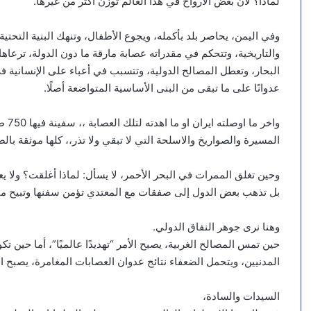
لماذا؟ لأن بعض الأرواح في هذا العالم توزن أكثر من غيرها.
وفي اليمن، يحاصر بلد بأكمله، ويجوع الأطفال، وتنهك البنية التحتية
والتاريخية، وتتحكم في مقدراته عصابة مارقة ما دون الدولة، ترعاه
البحار، وتعطل المصالح الدولية، وتتسبب في أعباء على الإنسانية 
عدوانًا على ما تبقى من البنى الأساسية المتواضعة أصلًا.
واخر
المسيرة والصواريخ والاسلحة التي لا تبقي ولا تذر،، كلها موثقة با
وحين تغلق الممرات في البحر الأحمر، لا يسأل: لماذا أغلقت؟ ولا ي
بل تذهب بعض الدول إلى صفقات مع المعتدي تؤمن سفنها وتبيح ما 
وهنا نرى جوهر النفاق الدولي.
حين تمس المصالح الغربية، يصبح الأمر “تهديدًا عالميًا”، أما حين
المدنيين، ويتحمل الضعفاء نتائج عدوان العصابات المغامرة، يصبح الأ
السيدات والسادة،