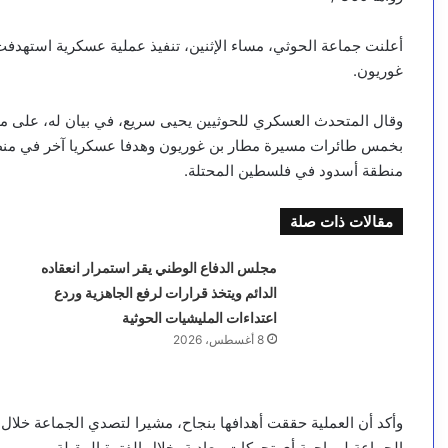
أعلنت جماعة الحوثي، مساء الإثنين، تنفيذ عملية عسكرية استهدفت 
غوريون.
وقال المتحدث العسكري للحوثيين يحيى سريع، في بيان له، على م
بخمس طائرات مسيرة مطار بن غوريون وهدفا عسكريا آخر في منطقة
منطقة أسدود في فلسطين المحتلة.
مقالات ذات صلة
مجلس الدفاع الوطني يقر استمرار انعقاده
الدائم ويتخذ قرارات لرفع الجاهزية وردع
اعتداءات المليشيات الحوثية
8 أغسطس، 2026
وأكد أن العملية حققت أهدافها بنجاح، مشيرا لتصدي الجماعة خلال ال
الجماعة لمواجهة أي تحركات معادية، خلال الفترة المقبلة.