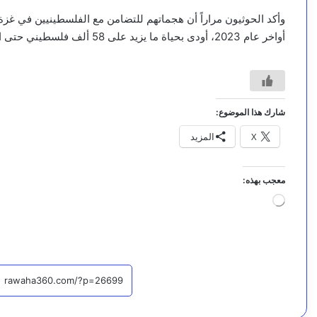
وأكد الحوثيون مراراً أن هجماتهم للتضامن مع الفلسطينيين في غز
أواخر عام 2023، أودى بحياة ما يزيد على 58 ألف فلسطيني حتى الآن.
شارك هذا الموضوع:
X
المزيد
معجب بهذه:
ج
ا
ر
ي
ا
ل
ت
ح
م