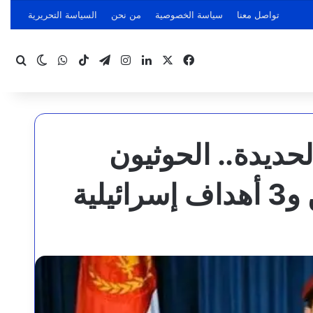
تواصل معنا
سياسة الخصوصية
من نحن
السياسة التحريرية
‫X
فيسبوك
لينكدإن
انستقرام
تيلقرام
‫TikTok
واتساب
بحث
الوضع ا
حديدة.. الحوثيون
لية