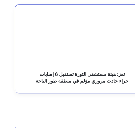
عادة الدولة لم تعد خيارًا مؤجلًا
رئيس مجلس القيادة يوجه برعاية اسر شهداء وجرحى الهجوم الإرهابي الحوثي والرد الحازم على مصدر التهديد
تعز: هيئة مستشفى الثورة تستقبل 6 إصابات
جراء حادث مروري مؤلم في منطقة طور الباحة
قيادة القوات المشتركة للتحالف: نقدم التعازي في شهداء القوات المسلحة اليمنية الأبطال نتيجة الهجوم الحوثي الغادر