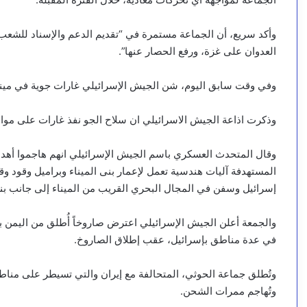
وأكد سريع، أن الجماعة مستمرة في “تقديم الدعم والإسناد للشعب 
العدوان على غزة، ورفع الحصار عنها”.
وفي وقت سابق اليوم، شن الجيش الإسرائيلي غارات جوية في ميناء
وذكرت اذاعة الجيش الاسرائيلي ان سلاح الجو نفذ غارات على مواق
وقال المتحدث العسكري باسم الجيش الإسرائيلي انهم هاجموا أهدافً
المستهدفة آليات هندسية تعمل لإعمار بنى الميناء وبراميل وقود 
إسرائيل وسفن في المجال البحري القريب من الميناء إلى جانب بن
والجمعة أعلن الجيش الإسرائيلي اعترض صاروخاً أُطلق من اليمن با
في عدة مناطق بإسرائيل، عقب إطلاق الصاروخ.
وتُطلق جماعة الحوثي، المتحالفة مع إيران والتي تسيطر على مناطق
وتُهاجم ممرات الشحن.