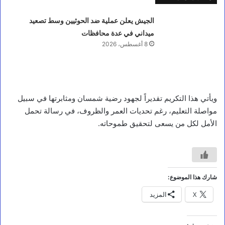
الجيش يعلن عملية ضد الحوثيين وسط تصعيد
ميداني في عدة محافظات
8 أغسطس، 2026
ويأتي هذا التكريم تقديراً لجهود رضية شمسان ومثابرتها في سبيل
أخبار محلية
مواصلة التعليم، رغم تحديات العمر والظروف، في رسالة تحمل
الأمل لكل من يسعى لتحقيق طموحاته.
ع
ض
و
م
ج
ل
شارك هذا الموضوع:
س
ا
X
المزيد
ل
ق
ي