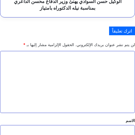
نيله
الوكيل حسن السوادي يهنئ وزير الدفاع محسن الداعري
الدكتوراه
بمناسبة نيله الدكتوراه بامتياز
بامتياز
اترك تعليقاً
لن يتم نشر عنوان بريدك الإلكتروني.
الحقول الإلزامية مشار إليها بـ
*
ا
ل
ت
ع
ل
ي
ق
*
الاسم