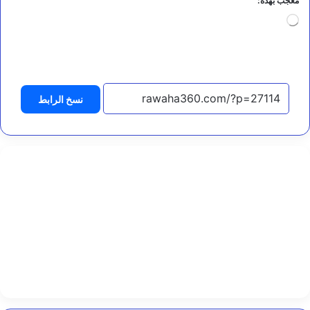
معجب بهذه:
ا
د
جاري
ة
التحميل…
ا
ل
ع
ر
ا
نسخ الرابط
د
ة
ي
ت
ر
أ
س
ا
ج
ت
م
ا
ع
اً
ل
ل