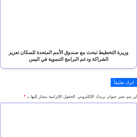
ا
تبحث
ل
مع
ح
صندوق
ا
ز
الأمم
م
المتحدة
ع
للسكان
ل
تعزيز
ى
الشراكة
وزيرة التخطيط تبحث مع صندوق الأمم المتحدة للسكان تعزيز
م
ودعم
الشراكة ودعم البرامج التنموية في اليمن
ص
البرامج
د
التنموية
ر
في
ا
اترك تعليقاً
ل
اليمن
ت
ه
لن يتم نشر عنوان بريدك الإلكتروني.
الحقول الإلزامية مشار إليها بـ
*
د
ي
ا
د
ل
ت
ع