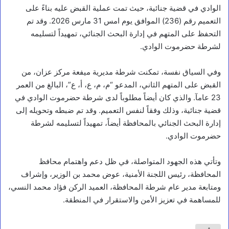
الوادي في قضية جنائية، حيث تمت عملية القبض عليه بناءً على
التعميم رقم (236) الموافق يوم امس 31 مارس 2026. وقد تم
التحفظ على المتهم في إدارة البحث الجنائي، تمهيداً لتسليمه
لشرطة حضرموت الوادي.
أخبار محلية
وفي السياق نفسة، تمكنت شرطة مديرية ميفعة مركز عزان، من
ر
القبض على المتهم الثاني، المدعو “م، م، ع، أ، ع”، البالغ من العمر
ئ
23 عامآ. والذي كان أيضاً مطلوباً لدى شرطة حضرموت الوادي في
ي
س
قضية جنائية، وذلك وفقاً لنفس التعميم. وقد تم ضبطه وتحويله إلى
م
إدارة البحث الجنائي بالمحافظة أيضاً، تمهيداً لتسليمه لشرطة
ج
حضرموت الوادي.
ل
س
ا
وتأتي هذه الجهود المتواصلة، في ظل دعم واهتمام محافظ
ل
المحافظة، رئيس اللجنة الأمنية، عوض محمد بن الوزير، وإشراف
ق
ي
ومتابعة مدير عام شرطة المحافظة، العميد الركن فؤاد محمد النسي،
ا
للمساهمة في تعزيز الأمن والاستقرار في المنطقة.
د
ة
ي