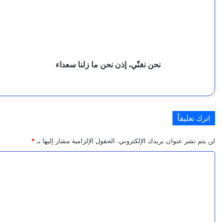
ز
نحن
ا
ما
إ
6 أغسطس، 2026
ا
زلنا
م
تعيين أول قاضية أمريكية من أصول يمنية في ولاية مس
سعداء
ض
ر
م
ا
ة
نحن نغنّي، إذن نحن ما زلنا سعداء
6 أغسطس، 2026
ا
صدور قرارات جمهورية بتعيين قيادات عسكرية وأمنية
ل
م
اترك تعليقاً
5 أغسطس، 2026
ي
لن يتم نشر عنوان بريدك الإلكتروني.
الحقول الإلزامية مشار إليها بـ
*
ا
ا
ه
ل
5 أغسطس، 2026
و
ت
ا
ع
ل
ل