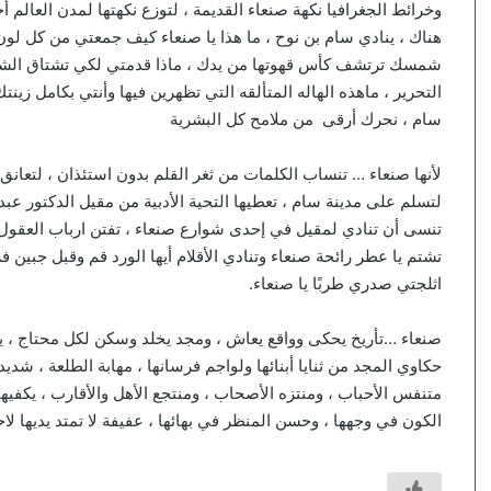
وخرائط الجغرافيا نكهة صنعاء القديمة ، لتوزع نكهتها لمدن العالم أج
هناك ، ينادي سام بن نوح ، ما هذا يا صنعاء كيف جمعتي من كل لون ف
شمسك ترتشف كأس قهوتها من يدك ، ماذا قدمتي لكي تشتاق الشمس
التحرير ، ماهذه الهاله المتألقه التي تظهرين فيها وأنتي بكامل زي
سام ، نحرك أرقى من ملامح كل البشرية
لأنها صنعاء … تنساب الكلمات من ثغر القلم بدون استئذان ، لتعان
لتسلم على مدينة سام ، تعطيها التحية الأدبية من مقيل الدكتور عبدا
تنسى أن تنادي لمقيل في إحدى شوارع صنعاء ، تفتن ارباب العقول 
تشتم يا عطر رائحة صنعاء وتنادي الأقلام أيها الورد قم وقبل جبين 
اثلجتي صدري طربًا يا صنعاء.
صنعاء …تأريخ يحكى وواقع يعاش ، ومجد يخلد وسكن لكل محتاج ، يض
حكاوي المجد من ثنايا أبنائها ولواجم فرسانها ، مهابة الطلعة ، شديدة
متنفس الأحباب ، ومنتزه الأصحاب ، ومنتجع الأهل والأقارب ، يكفيه
الكون في وجهها ، وحسن المنظر في بهائها ، عفيفة لا تمتد يديها لاح