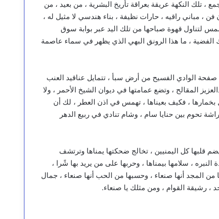
مع ، تلك النكهة عريقة بعراقة تأريخ البشرية ، من بعيد ، من
ن ، مباني راقيه ، حارات نظيفة ، بناء هندسي لا مثيل له ،
 لتناول قهوة صباحها من تلك اليد عبر بوابة سوق
نتك الفضية ، ما هذا الرونق البهي الذي يظهر في سماء عاصمة
ق صفحة الوادي الفسيح من أرض سبأ ، تتمايل عناقيد العنب
لعزيز المقالح ، وتضع عمامتها في ديوان الشيخ الأحمر ، ولا
بخمارها ، فكيف بعيناها ، تهمس في اذن العطر ، لك أن
فراشة تحوم بين حنايا سام ، وشام تنادي في ربيع الدهر
م قلبها كل اليمنيين ، تخالج ضحكتها يمناها وترتشف
 النبره ، سلامها بيمناها ، وحربها على من يريد بها شًرا ،
ا من المجد أنها صنعاء ، وحسبها من الحب أنها صنعاء ، جمال
د ، رشيقة القوام ، ومن مثلك يا صنعاء.