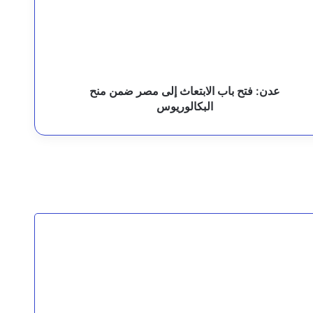
لابتعاث
لى
صر
يسيبي
من
نح
لبكالوريوس
عدن: فتح باب الابتعاث إلى مصر ضمن منح
البكالوريوس
وزيرا الزراعة والمياه ومحافظ المهرة يطّلعون على التجهيزات النهائية لمدينة الملك سلمان الطبية والتعليمية بالغيضة
مجلس القيادة الرئاسي يشيد بوحدة مؤسسات الدولة وقدراتها المتنامية لردع تهديدات المليشيات الإرهابية