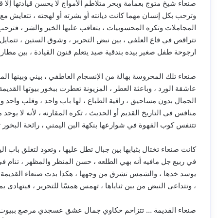
صنعاء شيخ متوج بعمامة وبحر متلاطم الأمواج لا يحسن قيادتها إلا
وترحب بكل إنسان مهما كانت ديانته أو بشرته أو لهجته ، تتعايش مع ا
المجاملات وتكره المحسوبيات ، يتعاقب عليها الخير والشر ، فترحب
تتراقص في قاع العلفي ، بين نبض التحرير ، وشوق الستين ، تتمايل 
ارجوحة طفل صغير بيده بندقية صيد يتعلم فنون القيادة ، بين مطارها
صنعاء تلك المحروسة بهالة من الإنسجام العاطفي ، بيني وبينها ال
عاشقة الورد ، وباعثة العطر ، المزيونة تعطرت ببخور بيوتها القديمة 
الجمال بدون مساحيق ، راقية الطباع ، لها باب واحد ، وقلب واحد ومفت
منافس في التاريخ القديم أو الحديث ، تكره المقارنه ، لأنه لا يوجد 
تتنفس كوب القهوة في شوارعها بنكهة البن اليمني ، رائحة البخو
كانت صنعاء تختال بثيابها بين جبال تطل عليها ، وتعود لتغلق باب ال
في ربيع جل مافيه أنه بهي الطلعه ، حسن المنظر والمظهر ، تنام في
يوسد خدها ، والشمس تشرق من وجهها ، هكذا بدت صنعاء القديمة ، 
، وتتداعى النبض من بين ثناياها ، تهمس همسًا للتحرير ، فيتهادى يم
صنعاء القديمة … تتزاحم حكاوي جمال عشق عسجدي مرصع ببيوت ذات