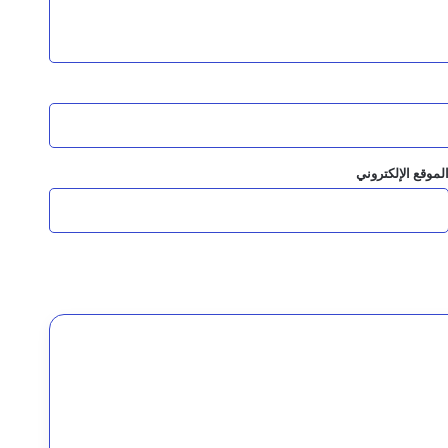
 القيادة وإحالتهم للقضاء العسكري
بالرياض
لموقع الإلكتروني
 المبادرة وبناء الدولة
التشريع وتؤكد أهمية تطوير المنظومة التشريعية