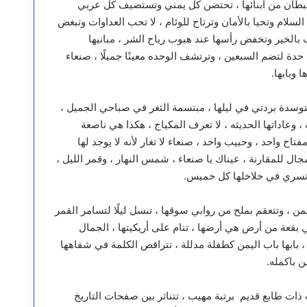
 قبطان من أبنائها ، تحتضن كل يمني وتستضيف كل عربي
لسلام وتحيا بالأمان وترتاح للوئام ، لا تحب العداوات وتبغض
 بالخير وتخفض رأسها عند هبوب رياح الشر ، مبانيها
حدة لتضم السبعين ، وترتشف الوحده معينًا جميلًا ، صنعاء
 وبابها.
متوسدة بردتي في ليلها ، مبتسمة الثغر في صباحي الجميل ،
، وعاداتها الحديثه ، لا تعرف المكياج ، هكذا هي ناصعة
اح واحد ، وحبيب واحد ، صنعاء لا تغار لأنه لا يوجد لها
مجال للمقارنة ، عيناك يا صنعاء ، شمس النهار ، وقمر الليل ،
ر تسري في خلاخلها كل خميس.
يمن ، وتتعقم بملح من روابي سوقها ، تنسل ليلًا لتسامر القمر
 بقعة من أرض هي أرضها ، تنام على أريكيتها ، الجمال
بابها باب اليمن كطفلة مدللة ، تتراقص الكلمة في شفاهها
ن باكمله.
 طابع قديم برتبة مهيب ، تتناثر بين صفحات التاريخ