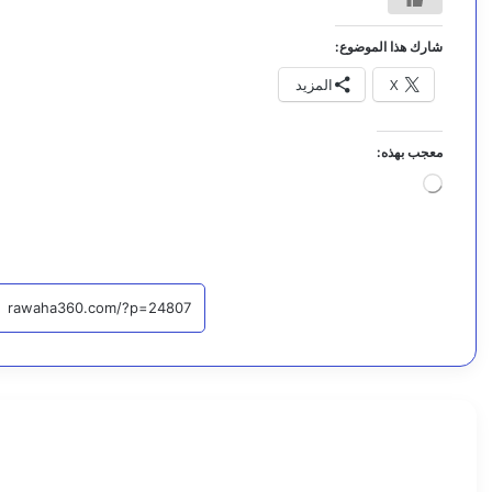
شارك هذا الموضوع:
X
المزيد
معجب بهذه:
جاري
التحميل…
أخبار محلية
اقرأ التا
6
أ