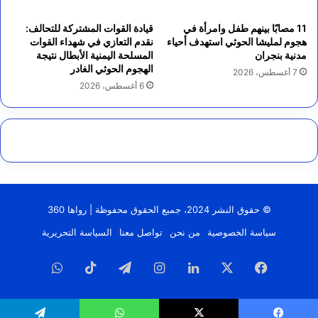
11 مصابًا بينهم طفل وامرأة في
قيادة القوات المشتركة للتحالف:
هجوم لمليشا الحوثي استهدف أحياء
نقدم التعازي في شهداء القوات
مدنية بنجران
المسلحة اليمنية الأبطال نتيجة
الهجوم الحوثي الغادر
7 أغسطس، 2026
6 أغسطس، 2026
© حقوق النشر 2024، جميع الحقوق محفوظة | رواها 360
سياسة الخصوصية
من نحن
تواصل معنا
السياسة التحريرية
فيسبوك
‫X
لينكدإن
انستقرام
تيلقرام
‫TikTok
واتساب