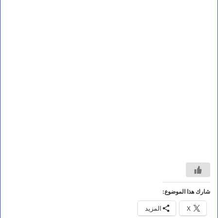
أخبار محلية
ا
ل
ف
ق
ي
ه
ي
ت
ف
ق
د
م
ش
ا
ر
ي
شارك هذا الموضوع:
ع
X
المزيد
ا