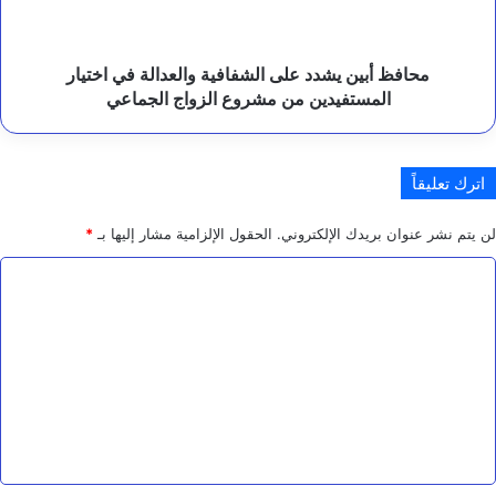
في
ا
اختيار
ت
المستفيدين
ا
من
محافظ أبين يشدد على الشفافية والعدالة في اختيار
ل
مشروع
المستفيدين من مشروع الزواج الجماعي
إ
الزواج
ن
الجماعي
س
ا
اترك تعليقاً
ن
ي
ة
لن يتم نشر عنوان بريدك الإلكتروني.
الحقول الإلزامية مشار إليها بـ
*
ا
ل
ت
ع
ل
ي
ق