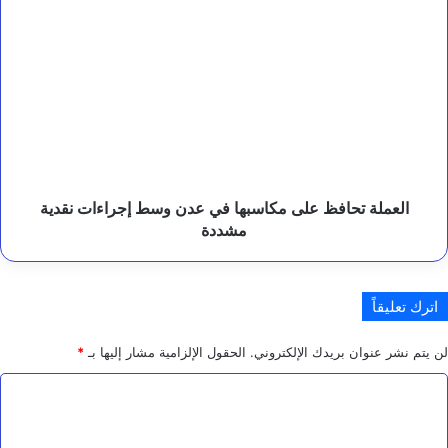
تجاه
س
العملة
ل
المتغيرات
تحافظ
م
السعرية
على
ا
مكاسبها
ن
في
ا
عدن
ل
وسط
ط
إجراءات
ب
نقدية
ي
مشددة
ة
العملة تحافظ على مكاسبها في عدن وسط إجراءات نقدية
و
مشددة
ا
ل
ت
ع
اترك تعليقاً
ل
ي
لن يتم نشر عنوان بريدك الإلكتروني.
الحقول الإلزامية مشار إليها بـ
*
م
ي
ا
ة
ب
ل
ا
ت