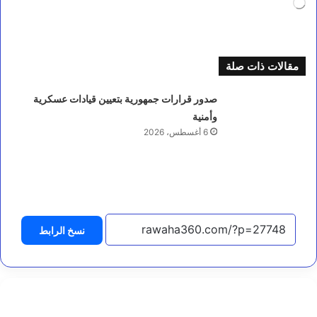
م
جاري
ح
التحميل…
ا
ف
ظ
مقالات ذات صلة
ا
ل
م
صدور قرارات جمهورية بتعيين قيادات عسكرية
ه
وأمنية
ر
6 أغسطس، 2026
ة
ي
طّ
ل
ع
و
ن
ع
نسخ الرابط
ل
ى
ا
ل
ت
ج