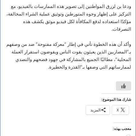
ودعا بن لزرق المواطنين إلى تصوير هذه الممارسات بالفيديو، مع
أخبار محلية
التركيز على إظهار وجوه المتورطين وتوثيق عملية الشراء المخالفة،
و
مؤكدًا استعداده لدفع المكافأة لكل فيديو موثق يكشف هذه
ز
التصرفات.
ي
ر
ا
وأكد أن هذه الخطوة تأتي في إطار “معركة مفتوحة” ضد من وصفهم
ا
بـ”المضاربين الذين يعبثون بقوت الناس ويقوضون استقرار العملة
ل
المحلية”، مطالبًا الجميع بالمشاركة في جهود فضحهم والتصدي
ز
لممارساتهم التي وصفها بـ”القذرة والخطيرة.
ر
ا
ع
ة
و
ا
شارك هذا الموضوع:
ل
م
X
المزيد
ي
ا
ه
معجب بهذه:
و