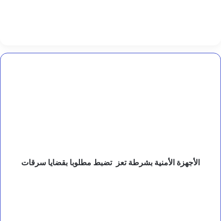
ا
ر
ئ
ا
ل
ي
م
ن
الأجهزة
ي
الأمنية
ة
بشرطة
–
تعز
ا
تضبط
ل
مطلوبا
ف
بقضايا
ر
سرقات
ق
ة
ا
الأجهزة الأمنية بشرطة تعز تضبط مطلوبا بقضايا سرقات
ل
ث
محكمة
ا
المنطقة
ل
العسكرية
ث
الخامسة
ة