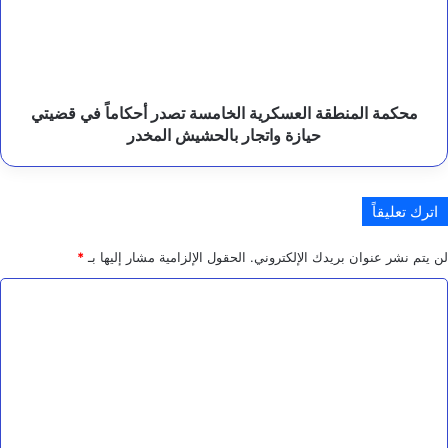
تصدر
أحكاماً
في
قضيتي
حيازة
واتجار
محكمة المنطقة العسكرية الخامسة تصدر أحكاماً في قضيتي
بالحشيش
حيازة واتجار بالحشيش المخدر
المخدر
اترك تعليقاً
لن يتم نشر عنوان بريدك الإلكتروني.
الحقول الإلزامية مشار إليها بـ
*
ا
ل
ت
ع
ل
ي