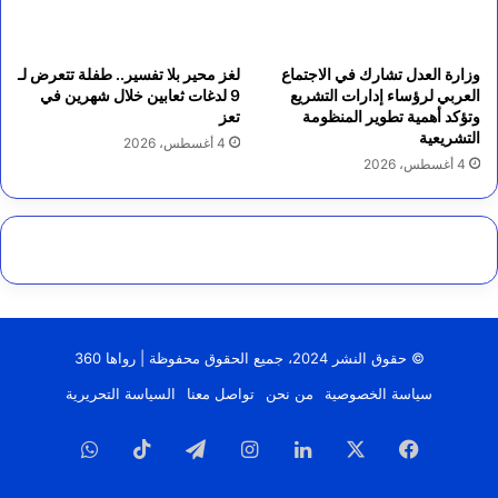
وزارة العدل تشارك في الاجتماع
لغز محير بلا تفسير.. طفلة تتعرض لـ
العربي لرؤساء إدارات التشريع
9 لدغات ثعابين خلال شهرين في
وتؤكد أهمية تطوير المنظومة
تعز
التشريعية
4 أغسطس، 2026
4 أغسطس، 2026
© حقوق النشر 2024، جميع الحقوق محفوظة | رواها 360
سياسة الخصوصية
من نحن
تواصل معنا
السياسة التحريرية
فيسبوك
‫X
لينكدإن
انستقرام
تيلقرام
‫TikTok
واتساب