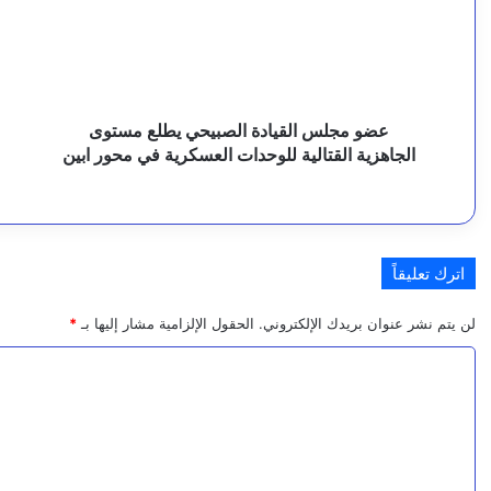
يطلع
ل
8 أغسطس، 2026
ض
مستوى
إ
مدير عام صحة تعز يتفقد الخدمات الطبية والجاهزية 
الجاهزية
ا
ا
القتالية
ا
للوحدات
و
ء
العسكرية
و
عضو مجلس القيادة الصبيحي يطلع مستوى
8 أغسطس، 2026
ا
في
ج
الجاهزية القتالية للوحدات العسكرية في محور ابين
رئيس مجلس القضاء الأعلى يعزّي في وفاة اللواء “صا
محور
ا
ل
ابين
ل
ت
س
ا
8 أغسطس، 2026
و
ا
اترك تعليقاً
ا
لن يتم نشر عنوان بريدك الإلكتروني.
الحقول الإلزامية مشار إليها بـ
*
د
ا
7 أغسطس، 2026
ي
ل
النص الكامل للبيان المشترك بين للسعودية وتركيا وباك
:
ت
ه
ع