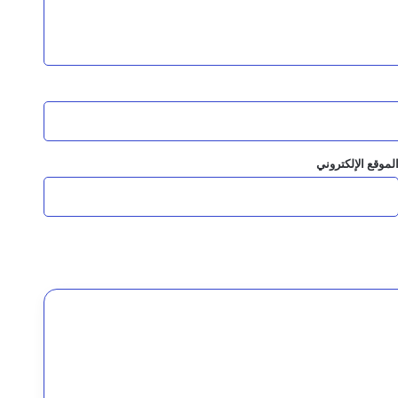
عادة الدولة لم تعد خيارًا مؤجلًا
رئيس مجلس القيادة يوجه برعاية اسر شهداء وجرحى الهجوم الإرهابي الحوثي والرد الحازم على مصدر التهديد
لموقع الإلكتروني
قيادة القوات المشتركة للتحالف: نقدم التعازي في شهداء القوات المسلحة اليمنية الأبطال نتيجة الهجوم الحوثي الغادر