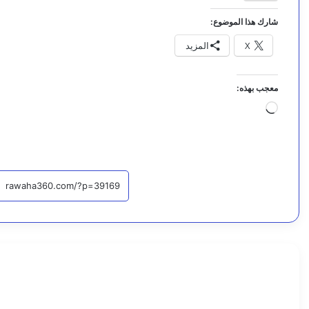
شارك هذا الموضوع:
X
المزيد
معجب بهذه:
جاري
التحميل…
أخبار محلية
اقرأ التا
8
أ
غ