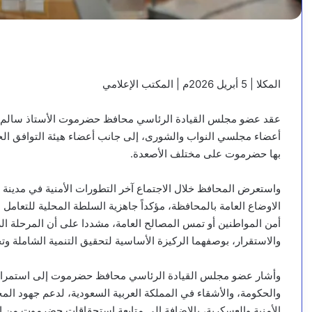
المكلا | 5 أبريل 2026م | المكتب الإعلامي
عقد عضو مجلس القيادة الرئاسي محافظ حضرموت الأستاذ سالم أحمد
أعضاء مجلسي النواب والشورى، إلى جانب أعضاء هيئة التوافق ال
بها حضرموت على مختلف الأصعدة.
واستعرض المحافظ خلال الاجتماع آخر التطورات الأمنية في مدينة
الاوضاع العامة بالمحافظة، مؤكداً جاهزية السلطة المحلية للتعا
أمن المواطنين أو تمس المصالح العامة، مشددا على أن المرحلة الر
والاستقرار، بوصفهما الركيزة الأساسية لتحقيق التنمية الشاملة 
وأشار عضو مجلس القيادة الرئاسي محافظ حضرموت إلى استمرار ال
والحكومة، والأشقاء في المملكة العربية السعودية، لدعم جهود المح
الأمنية والعسكرية، بالإضافة إلى متابعة استحقاقات حضرموت من ال