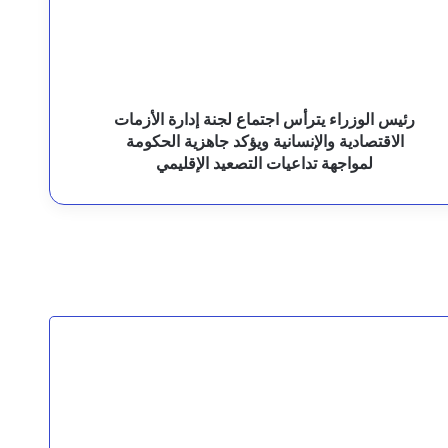
جنة
دارة
للطوارئ في مستشفى المظفر العام
لأزمات
لاقتصادية
الإنسانية
يؤكد
رئيس الوزراء يترأس اجتماع لجنة إدارة الأزمات
اهزية
الاقتصادية والإنسانية ويؤكد جاهزية الحكومة
لح عبدالحبيب” رئيس مصلحة السجون السابق
لحكومة
لمواجهة تداعيات التصعيد الإقليمي
مواجهة
داعيات
لتصعيد
لإقليمي
مجلس الدفاع الوطني يقر استمرار انعقاده الدائم ويتخذ قرارات لرفع الجاهزية وردع اعتداءات المليشيات الحوثية
ستان.