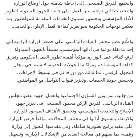
واستمع الفريق الصبيحي، إلى إحاطة شاملة حول أوضاع الوزارة
والتحديات التي تواجه سير العمل، إلى جانب الجهود المبذولة لتطوير
الأداء المؤسسي وتحسين مستوى الخدمات المقدمة للمواطنين، بما
يعكس توجهات الحكومة نحو تعزيز كفاءة العمل الإداري والخدمي.
واطّلع عضو مجلس القيادة الرئاسي، على خطط الوزارة الرامية إلى
إحداث نقلة نوعية في أدائها المؤسسي..مشيداً بالجهود المبذولة
لرفع كفاءة عمل الوزارة..مؤكداً أهمية تطوير العمل الحكومي وتعزيز
كفاءة المؤسسات، ومواكبة التحولات الحديثة، لا سيما في مجال
التحول الرقمي، لما لذلك من دور فاعل في تبسيط الإجراءات،
وتحسين جودة الخدمات، وتعزيز قنوات التواصل مع المواطنين.
تعازي
من جانبه، ثمن وزير الشؤون الاجتماعية والعمل، جهود عضو مجلس
ر
القيادة الرئاسي الفريق الركن محمود الصبيحي في تعزيز جهود
ئ
الإصلاح والتحديث المؤسسي، وتحقيق الأهداف المرجوة للوزارة،
ي
والارتقاء بمستوى أدائها في مختلف المجالات..مؤكداً حرص الوزارة
س
م
على تنفيذ برامج تطويرية شاملة، وفي مقدمتها التحول إلى وزارة
ج
رقمية، بما يسهم في معالجة العديد من الإشكالات الإدارية، وتسهيل
ل