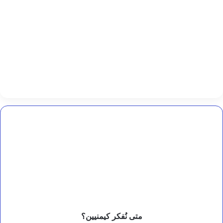
ا
ل
ل
و
ا
ء
“
ص
ا
ل
ح
ع
ب
متى
د
نُفكر
ا
كيمنيين؟
ل
ح
ب
ي
ب
”
ر
ئ
متى نُفكر كيمنيين؟
ي