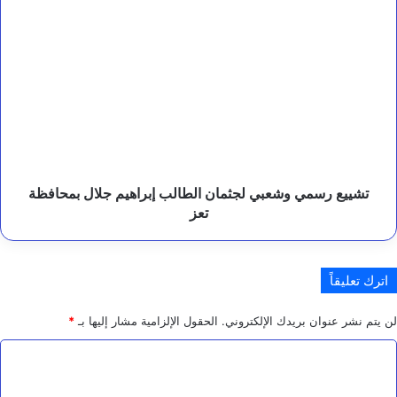
س
تشييع
م
رسمي
ص
ل
وشعبي
ح
لجثمان
ة
الطالب
ا
إبراهيم
ل
جلال
س
بمحافظة
ج
تعز
و
تشييع رسمي وشعبي لجثمان الطالب إبراهيم جلال بمحافظة
ن
ا
تعز
ل
س
ا
ب
اترك تعليقاً
ق
لن يتم نشر عنوان بريدك الإلكتروني.
الحقول الإلزامية مشار إليها بـ
*
ا
ل