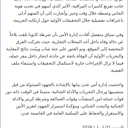
جانب تفريغ كاميرات المراقبة، الأمر الذي أسهم في تحديد هوية
الجاني وضبطه خلال وقت وجيز. وأشارت إلى أن المتهم أدلى
باعترافات تفصيلية خلال التحقيقات الأولية حول ارتكابه الجريمة.
وفي سياق منفصل أفادت إدارة الأمن بأن شرطة كابوتا تلقت بلاغاً
عن حالة وفاة داخل أحد المحلات التجارية، حيث تحركت الفرق
المختصة إلى الموقع، وتم العثور على جثة شاب وبيّنت نتائج المعاينة
والتحريات الأولية أن الوفاة ناتجة عن حادثة انتحار داخل مقر عمله،
فيما لا تزال الإجراءات جارية لاستكمال التحقيقات واستيفاء ملف
القضية.
أخبار محلية
ا
واختتمت إدارة أمن عدن بيانها بالإشادة بالجهود المبذولة من قبل
ل
منتسبيها ورجال التحريات والأدلة الجنائية، مثمنةً في الوقت ذاته دور
ف
قوات حماية امن المنشآت وقوات العمالقة وشرطة كريتر والادلة
ق
ي
الجنائية والبحث الجنائي، ومؤكدةً استمرار الجهود لتعزيز الأمن
ه
والاستقرار والحفاظ على السكينة العامة في العاصمة عدن.
ي
ت
ف
السبت 11/ ابريل/ 2026