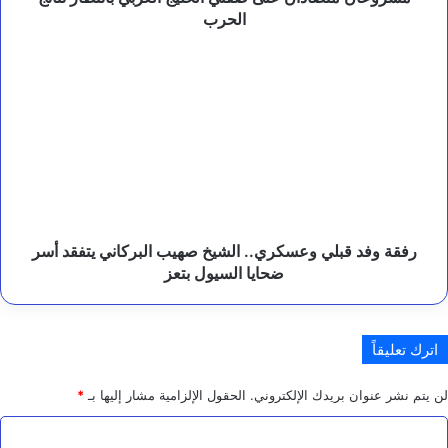
ه
الحرب
م
ي
رفقة
ة
وفد
ا
قبلي
ل
وعسكري..
ش
الشيخ
ر
ا
صهيب
ك
البركاني
ا
يتفقد
ت
أسر
ا
ضحايا
رفقة وفد قبلي وعسكري.. الشيخ صهيب البركاني يتفقد أسر
ل
السيول
ضحايا السيول بتعز
إ
بتعز
ن
س
ا
اترك تعليقاً
ن
ي
ة
لن يتم نشر عنوان بريدك الإلكتروني.
الحقول الإلزامية مشار إليها بـ
*
ا