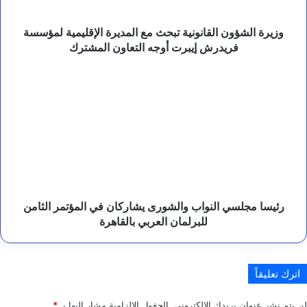
لمؤسسة
ى
م
فريدرش
ق
إيبرت
وزيرة الشؤون القانونية تبحث مع المديرة الإقليمية لمؤسسة
د
أوجه
فريدرش إيبرت أوجه التعاون المشترك
ر
التعاون
ا
المشترك
رئيسا
ت
مجلسي
ا
النواب
ل
والشورى
ش
يشاركان
ع
ب
في
ا
المؤتمر
ل
الثامن
ي
للبرلمان
م
العربي
رئيسا مجلسي النواب والشورى يشاركان في المؤتمر الثامن
ن
بالقاهرة
للبرلمان العربي بالقاهرة
ي
و
ش
ر
اترك تعليقاً
ا
ي
ي
لن يتم نشر عنوان بريدك الإلكتروني.
الحقول الإلزامية مشار إليها بـ
*