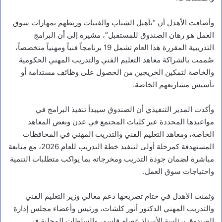
وأضافت الأهدل أن “تأهيل الشباب والفتيات وربطهم بمهارات سوق
العمل هو رهان الصندوق للمستقبل”، مشيرة إلى أن البرامج
التدريبية المقررة هذا العام تشمل 19 برنامجاً فنياً ومهنياً متخصصاً،
صُممت بالشراكة معاهد التعليم الفني والتدريب المهني الحكومية
والخاصة لتمكين الخريجين من الحصول على وظائف مستدامة أو
تأسيس مشاريعهم الخاصة.
أخبار محلية
وأكدت المدير التنفيذي أن الصندوق سيبدأ تنفيذ البرامج في
ر
مواعيدها المحددة عبر كليات المجتمع في عدن وبعض المعاهد
ئ
ي
الخاصة، ومعاهد التعليم الفني والتدريب المهني في المحافظات
س
المستهدفة كمرحلة أولى لتنفيذ خطة التدريب للعام 2026، مع متابعة
م
مباشرة لضمان جودة التدريب ومخرجاته بما يواكب متطلبات التنمية
ج
ل
واحتياجات سوق العمل.
س
ا
وثمنت الأهدل في ختام تصريحها دعم معالي وزير التعليم الفني
ل
ق
والتدريب المهني الدكتور أنور كلشات، ورئيس وأعضاء مجلس إدارة
ي
الصندوق برئاسة الأستاذ عصام قاسم، والسلطات المحلية في