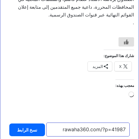
ا
المحافظات المحررة، داعية جميع المتقدمين إلى متابعة إعلان
د
ة
القوائم النهائية عبر قنوات الصندوق الرسمية.
:
.
ا
س
ت
ه
د
ا
شارك هذا الموضوع:
ف
X
المزيد
م
ي
ن
ا
معجب بهذه:
ء
جاري
ا
ل
التحميل…
م
خ
ا
ي
نسخ الرابط
ك
ش