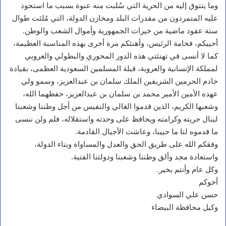
وما يتتوق إليه من الحرية التي سُلبت منه عنوة بسبب ما استحوذ
عليه المتمردون من مقدرات البلد ومخازن الدولة، التي مُلئت طوال
ستة عقود ماضية من خيرات الجمهورية وأموال الشعب والوطن.
أحييكم، فخامة الرئيس، وأهنئكم مرة أخرى بهذه المناسبة العظيمة،
كما لا أنسى في تهنئتي هذه الدور المحوري والبطولي والعروبي
لمملكة الإنسانية والعروبة، قبلة المسلمين السعودية العظمى، بقيادة
خادم الحرمين الشريفين الملك سلمان بن عبدالعزيز، وسمو ولي
عهده الأمين الأمير محمد بن سلمان بن عبدالعزيز، حفظهما الله،
وشعبها الكريم، الذين قدموا الغالي والنفيس من أجل وطننا وشعبنا
لينال حريته وكرامته ويحافظ على وحدته واستقلاله، فلم ولن ننسى
ما قدموه لنا ما حيينا، وعاشت الأجيال القادمة.
وفقكم الله على طريق الحق والعدل والمساواة وبناء الدولة،
واستعادة مجد وألق وطننا وشعبنا ودولتنا الفتية.
وكل عام وأنتم بخير.
أخوكم
حسن علي السوادي
وكيل محافظة البيضاء