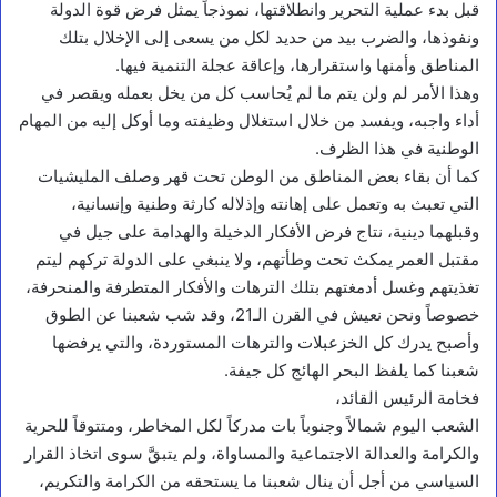
قبل بدء عملية التحرير وانطلاقتها، نموذجاً يمثل فرض قوة الدولة
ونفوذها، والضرب بيد من حديد لكل من يسعى إلى الإخلال بتلك
المناطق وأمنها واستقرارها، وإعاقة عجلة التنمية فيها.
وهذا الأمر لم ولن يتم ما لم يُحاسب كل من يخل بعمله ويقصر في
أداء واجبه، ويفسد من خلال استغلال وظيفته وما أوكل إليه من المهام
الوطنية في هذا الظرف.
كما أن بقاء بعض المناطق من الوطن تحت قهر وصلف المليشيات
التي تعبث به وتعمل على إهانته وإذلاله كارثة وطنية وإنسانية،
وقبلهما دينية، نتاج فرض الأفكار الدخيلة والهدامة على جيل في
مقتبل العمر يمكث تحت وطأتهم، ولا ينبغي على الدولة تركهم ليتم
تغذيتهم وغسل أدمغتهم بتلك الترهات والأفكار المتطرفة والمنحرفة،
خصوصاً ونحن نعيش في القرن الـ21، وقد شب شعبنا عن الطوق
وأصبح يدرك كل الخزعبلات والترهات المستوردة، والتي يرفضها
شعبنا كما يلفظ البحر الهائج كل جيفة.
فخامة الرئيس القائد،
الشعب اليوم شمالاً وجنوباً بات مدركاً لكل المخاطر، ومتتوقاً للحرية
والكرامة والعدالة الاجتماعية والمساواة، ولم يتبقَّ سوى اتخاذ القرار
السياسي من أجل أن ينال شعبنا ما يستحقه من الكرامة والتكريم،