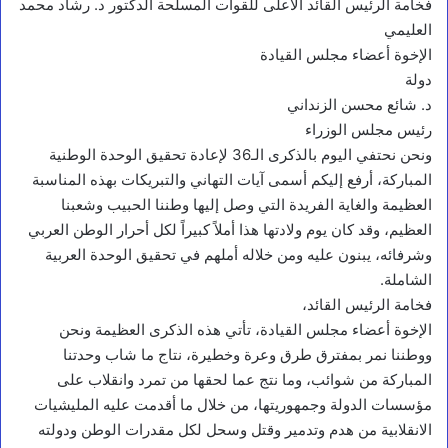
فخامة الرئيس القائد الأعلى للقوات المسلحة الدكتور د. رشاد محمد
العليمي
الإخوة أعضاء مجلس القيادة
دولة
د. شائع محسن الزنداني
رئيس مجلس الوزراء
ونحن نحتفي اليوم بالذكرى الـ36 لإعادة تحقيق الوحدة الوطنية
المباركة، أرفع إليكم أسمى آيات التهاني والتبريكات بهذه المناسبة
العظيمة والغاية الفريدة التي وصل إليها وطننا الحبيب وشعبنا
العظيم، وقد كان يوم ولادتها هذا أملاً كبيراً لكل أحرار الوطن العربي
وشرفائه، يبنون عليه ومن خلاله أملهم في تحقيق الوحدة العربية
الشاملة.
فخامة الرئيس القائد،
الإخوة أعضاء مجلس القيادة، تأتي هذه الذكرى العظيمة ونحن
ووطننا نمر بمفترق طرق وعرة وخطيرة، نتاج ما شاب وحدتنا
المباركة من شوائب، وما نتج عما لحقها من تمرد وانقلاب على
مؤسسات الدولة وجمهوريتها، من خلال ما أقدمت عليه المليشيات
الانقلابية من هدم وتدمير وقتل وسحل لكل مقدرات الوطن ودولته