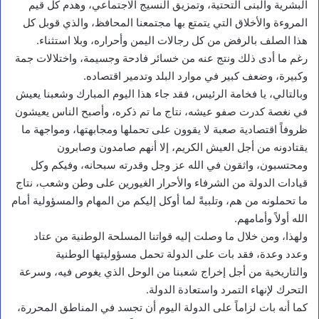
البشرية والبنى التحتية، وتمزيق النسيج الاجتماعي، وهدم كل قيم
المروءة والأخلاق التي يتمتع بها مجتمعنا المحافظ، والذي قوبل كل
هذا الصلف بالرفض من كل رجالات اليمن وأحراره، وبلا استثناء.
رغم ما أدى ذلك ونتج عنه من خسائر فادحة وجسيمة، واختلالات جمة
وكبيرة، وضعف كبير في موارد البلد وتدمير اقتصاده.
وبالتالي، يا فخامة الرئيس، فقد جاء هذا اليوم المبارك وشعبنا يعيش
في نغصة كدرت صفو عيشه، نتاج ما تم ذكره، وأصبح الناس يعيشون
ظروفاً اقتصادية صعبة لا يقوون على تحملها ومجابهتها، ومواجهة ما
يقتادونه من أجل العيش الكريم، إلا أنهم صامدون وصابرون
ومحتسبون، واثقون في الله عز وجل وقدرته سبحانه، وفيكم وكل
قيادات الدولة من الشرفاء والأحرار الغيورين على وطن وشعب، نتاج
ما تحملونه من هم، وتلبيةً لما أوكل إليكم من المهام والمسؤولية أمام
الله أولاً وأمامهم.
ولهذا، ومن خلال ما وصلت إليه قواتنا المسلحة الوطنية من عتاد
وعدد وعدة، فقد بات على الدولة تحمل مسؤوليتها الوطنية
والتاريخية من أجل إخراج شعبنا من الوحل الذي يغوص فيه، وسرعة
التحرك لإنهاء التمرد واستعادة الدولة.
كما أنه بات لزاماً على الدولة اليوم أن تجسد في المناطق المحررة،