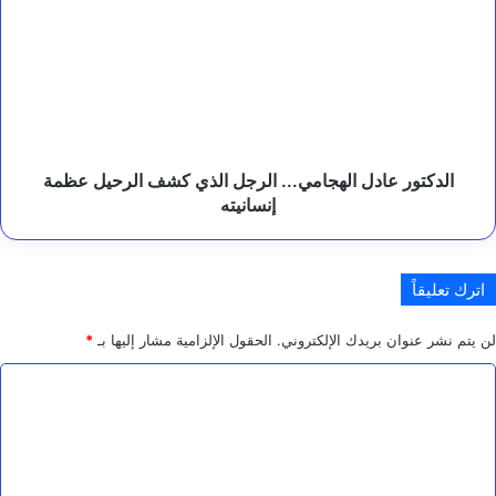
و
الهجامي...
ف
الرجل
ب
الذي
ا
كشف
ل
م
الرحيل
ه
عظمة
ر
إنسانيته
ة
الدكتور عادل الهجامي... الرجل الذي كشف الرحيل عظمة
إنسانيته
اترك تعليقاً
لن يتم نشر عنوان بريدك الإلكتروني.
الحقول الإلزامية مشار إليها بـ
*
ا
ل
ت
ع