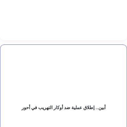
ق
د
م
و
ق
ع
ا
ل
د
م
أبين..
ر
إطلاق
و
عملية
غ
ضد
ا
أوكار
ب
التهريب
ة
في
ا
أحور
ل
م
ا
أبين.. إطلاق عملية ضد أوكار التهريب في أحور
ن
ج
الدكتور
ر
عادل