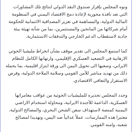
ونوه المجلس بإقرار صندوق النقد الدولي لنتائج تلك المشاورات
التي تعد نافذة محورية لإعادة دمج الاقتصاد اليمني في المنظومة
المالية الدولية، والمساهمة في تعزيز المصداقية الائتمانية للحكومة
أمام شركائها من المانحين والمستثمرين، بما من شأنه تهيئة بيئة
جاذبة لاستقطاب الدعم الخارجي والتدفقات الاستثمارية.
كما استمع المجلس الى تقدير موقف بشأن انخراط مليشيا الحوثي
الارهابية في التصعيد العسكري الإقليمي، وارتهانها الكامل للنظام
الايراني، وسعيها الى تحويل اليمن الى ورقة ابتزاز اقليمية، بما يحمله
ذلك من تهديد مباشر للأمن القومي وسلامة الملاحة الدولية، وفرص
الاستقرار والتعافي الاقتصادي.
وجدد المجلس تحذيره للمليشيات الحوثية من عواقب مغامراتها
العسكرية، الداعمة للأجندة الايرانية، ومحاولة استخدام الاراضي
اليمنية كمنصة لاستهداف سفن الشحن البحري، والمصالح الدولية،
معتبرا هذه الممارسات، عملاً عدائياً ضد اليمن، وتهديدا لمصالح
شعبه، وامنه القومي.