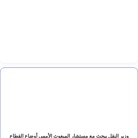
ل
ل
ك
ا
ت
ب
د
.
أ
م
ي
ن
ع
ب
وزير
د
النقل
ا
يبحث
ل
مع
خ
مستشار
ا
المبعوث
ل
الأممي
ق
أوضاع
ا
ل
القطاع
ع
وسبل
وزير النقل يبحث مع مستشار المبعوث الأممي أوضاع القطاع