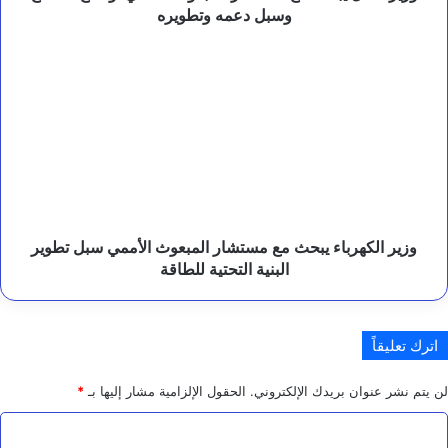
ل
دعمه
وسبل دعمه وتطويره
ي
وتطويره
م
وزير
ي
الكهرباء
.
يبحث
مع
مستشار
المبعوث
الأممي
سبل
تطوير
البنية
وزير الكهرباء يبحث مع مستشار المبعوث الأممي سبل تطوير
التحتية
البنية التحتية للطاقة
للطاقة
اترك تعليقاً
لن يتم نشر عنوان بريدك الإلكتروني.
الحقول الإلزامية مشار إليها بـ
*
ا