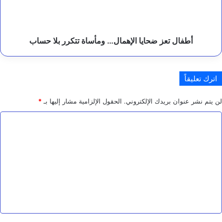
ك
بلا
ا
حساب
ت
ا
أطفال تعز ضحايا الإهمال… ومأساة تتكرر بلا حساب
ل
إ
ن
س
اترك تعليقاً
ا
ن
ي
لن يتم نشر عنوان بريدك الإلكتروني.
الحقول الإلزامية مشار إليها بـ
*
ة
ا
ل
ت
ع
ل
ي
ق