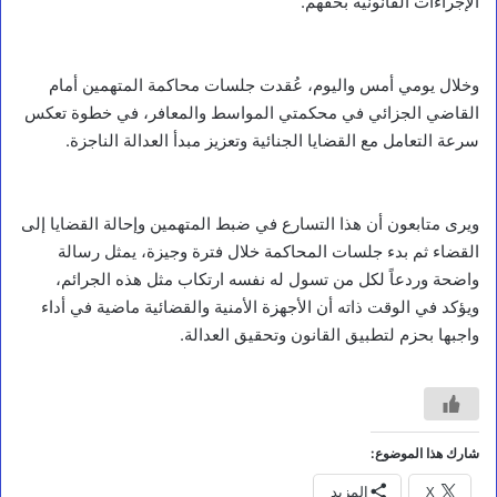
الإجراءات القانونية بحقهم.
وخلال يومي أمس واليوم، عُقدت جلسات محاكمة المتهمين أمام
أخبار محلية
القاضي الجزائي في محكمتي المواسط والمعافر، في خطوة تعكس
ا
سرعة التعامل مع القضايا الجنائية وتعزيز مبدأ العدالة الناجزة.
ل
ف
ق
ي
ويرى متابعون أن هذا التسارع في ضبط المتهمين وإحالة القضايا إلى
ه
القضاء ثم بدء جلسات المحاكمة خلال فترة وجيزة، يمثل رسالة
ي
واضحة وردعاً لكل من تسول له نفسه ارتكاب مثل هذه الجرائم،
ت
ف
ويؤكد في الوقت ذاته أن الأجهزة الأمنية والقضائية ماضية في أداء
ق
واجبها بحزم لتطبيق القانون وتحقيق العدالة.
د
م
ش
ا
ر
ي
شارك هذا الموضوع:
ع
X
المزيد
ا