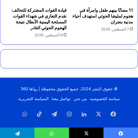
11 مصابًا بينهم طفل وامرأة في
قيادة القوات المشتركة للتحالف:
هجوم لمليشا الحوثي استهدف أحياء
نقدم التعازي في شهداء القوات
مدنية بنجران
المسلحة اليمنية الأبطال نتيجة
الهجوم الحوثي الغادر
7 أغسطس، 2026
6 أغسطس، 2026
© حقوق النشر 2024، جميع الحقوق محفوظة | رواها 360
سياسة الخصوصية
من نحن
تواصل معنا
السياسة التحريرية
فيسبوك
‫X
لينكدإن
انستقرام
تيلقرام
‫TikTok
واتساب