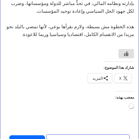
بإدارته ونظامه المالي، في تحدٍّ مباشر للدولة ومؤسساتها، وضرب
ا
لكل جهود الحل السياسي وإعادة توحيد المؤسسات.
ع
ل
ج
هذه الخطوة مش بسيطة، ولازم نقرأها بوعي، لأنها تمضي بالبلد نحو
ن
مزيدا من الانقسام الكامل، اقتصاديا وسياسيا وربما للاعودة.
ة
ا
ل
ط
و
ا
شارك هذا الموضوع:
ر
ئ
X
المزيد
ا
ل
ع
معجب بهذه:
ل
ي
جاري
ا
التحميل…
ل
م
ن
ا