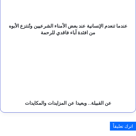
م
الشرعيين
خ
وتُنتزع
ا
الأبوه
و
من
عندما تنعدم الإنسانية عند بعض الأمناء الشرعيين وتُنتزع الأبوه
ت
افئدة
من افئدة آباء فاقدي للرحمة
ع
آباء
ز
فاقدي
ي
عن
ز
للرحمة
القبيلة..
ج
وبعيدا
ا
عن
ه
المزايدات
ز
والمكايدات
ي
ة
ا
ل
م
عن القبيلة.. وبعيدا عن المزايدات والمكايدات
و
ا
ن
ئ
اترك تعليقاً
و