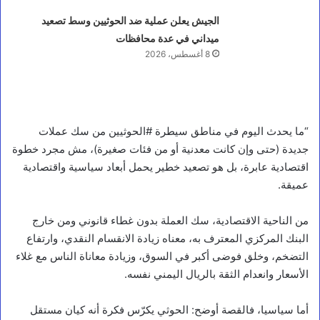
الجيش يعلن عملية ضد الحوثيين وسط تصعيد
ميداني في عدة محافظات
8 أغسطس، 2026
أخبار محلية
و
ز
ي
ر
“ما يحدث اليوم في مناطق سيطرة ‎#الحوثيين من سك عملات
ا
جديدة (حتى وإن كانت معدنية أو من فئات صغيرة)، مش مجرد خطوة
ل
اقتصادية عابرة، بل هو تصعيد خطير يحمل أبعاد سياسية واقتصادية
ن
ق
عميقة.
ل
ي
من الناحية الاقتصادية، سك العملة بدون غطاء قانوني ومن خارج
ت
ر
البنك المركزي المعترف به، معناه زيادة الانقسام النقدي، وارتفاع
أ
التضخم، وخلق فوضى أكبر في السوق، وزيادة معاناة الناس مع غلاء
س
الأسعار وانعدام الثقة بالريال اليمني نفسه.
ا
ج
ت
أما سياسيا، فالقصة أوضح: الحوثي يكرّس فكرة أنه كيان مستقل
م