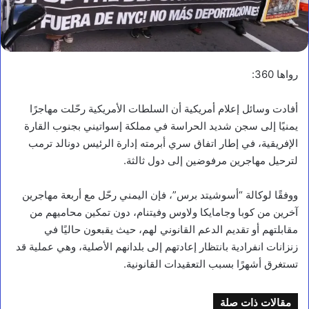
رواها 360:
أفادت وسائل إعلام أمريكية أن السلطات الأمريكية رحّلت مهاجرًا
يمنيًا إلى سجن شديد الحراسة في مملكة إسواتيني بجنوب القارة
الإفريقية، في إطار اتفاق سري أبرمته إدارة الرئيس دونالد ترمب
لترحيل مهاجرين مرفوضين إلى دول ثالثة.
ووفقًا لوكالة “أسوشيتد برس”، فإن اليمني رحّل مع أربعة مهاجرين
آخرين من كوبا وجامايكا ولاوس وفيتنام، دون تمكين محاميهم من
مقابلتهم أو تقديم الدعم القانوني لهم، حيث يقبعون حاليًا في
زنزانات انفرادية بانتظار إعادتهم إلى بلدانهم الأصلية، وهي عملية قد
تستغرق أشهرًا بسبب التعقيدات القانونية.
مقالات ذات صلة