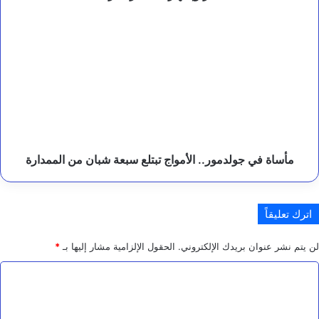
التسعيرة
ا
الرسمية
ل
مأساة
ي
في
م
جولدمور..
ن
الأمواج
تبتلع
سبعة
شبان
من
الممدارة
مأساة في جولدمور.. الأمواج تبتلع سبعة شبان من الممدارة
اترك تعليقاً
لن يتم نشر عنوان بريدك الإلكتروني.
الحقول الإلزامية مشار إليها بـ
*
ا
ل
ت