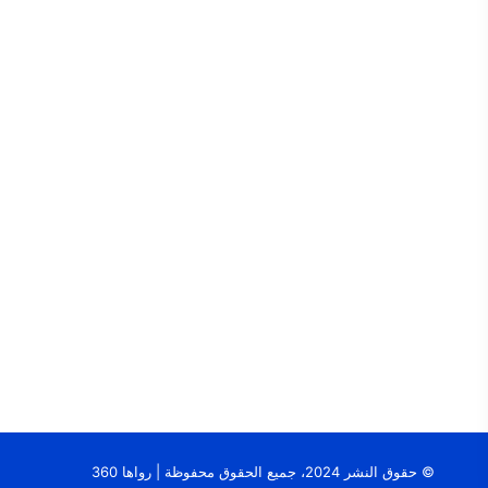
© حقوق النشر 2024، جميع الحقوق محفوظة | رواها 360