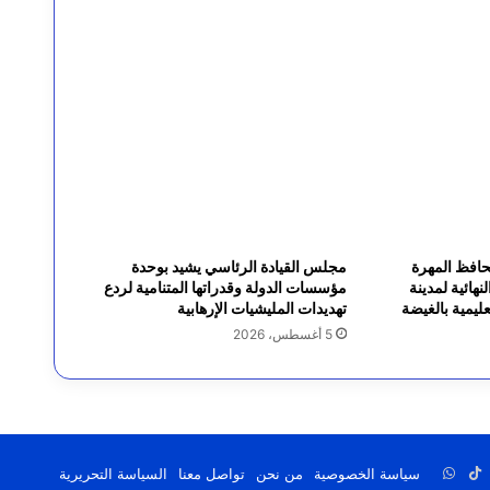
محافظ المهرة
مجلس القيادة الرئاسي يشيد بوحدة
نهائية لمدينة
مؤسسات الدولة وقدراتها المتنامية لردع
ليمية بالغيضة
تهديدات المليشيات الإرهابية
5 أغسطس، 2026
رام
يلقرام
‫TikTok
واتساب
سياسة الخصوصية
من نحن
تواصل معنا
السياسة التحريرية