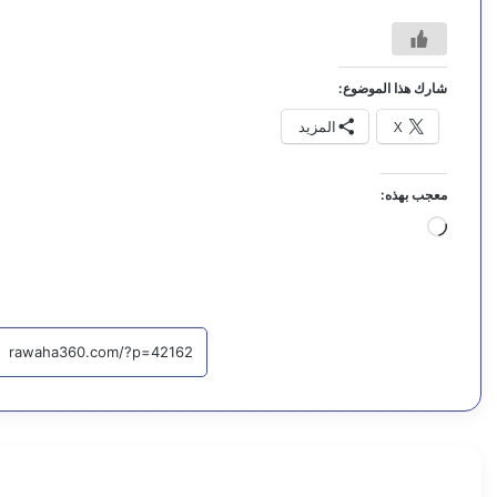
شارك هذا الموضوع:
X
المزيد
معجب بهذه:
جاري
التحميل…
أخبار
اقرأ التا
7