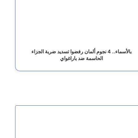
جوم
لمان
فضوا
سديد
رئيس مجلس القيادة يوجه برعاية اسر شهداء وجرحى الهجوم الإرهابي الحوثي والرد الحازم على مصدر التهديد
ربة
لجزاء
لحاسمة
د
بالأسماء.. 4 نجوم ألمان رفضوا تسديد ضربة الجزاء
اراغواي
الحاسمة ضد باراغواي
قيادة القوات المشتركة للتحالف: نقدم التعازي في شهداء القوات المسلحة اليمنية الأبطال نتيجة الهجوم الحوثي الغادر
لثة