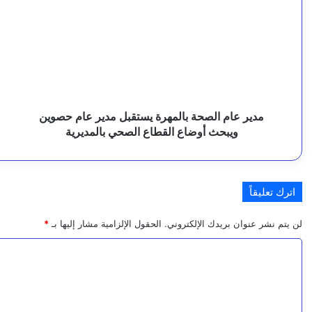
ك
الصحة
ن
ا
بالمهرة
أ
يستقبل
ر
7 أغسطس، 2026
م
مدير
ت
عام
ض
ل
حصوين
ا
ويبحث
ا
ل
أوضاع
ض
مدير عام الصحة بالمهرة يستقبل مدير عام حصوين
7 أغسطس، 2026
ل
القطاع
ب
ويبحث أوضاع القطاع الصحي بالمديرية
11 مصابًا بينهم طفل وامرأة في هجوم لمليشا الحوثي استهدف أحياء مدنية بنجران
الصحي
ب
بالمديرية
ي
اترك تعليقاً
6 أغسطس، 2026
ا
لن يتم نشر عنوان بريدك الإلكتروني.
الحقول الإلزامية مشار إليها بـ
*
ن
ا
ا
ل
6 أغسطس، 2026
ل
بيان صادر عن قيادة قوات الطوارئ اليمنية – الفرقة الثا
ت
م
ع