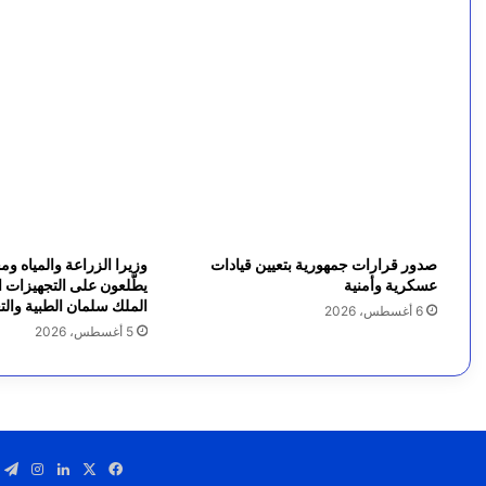
د
ي
ة
و
ت
ر
ك
صدور قرارات جمهورية بتعيين قيادات
وزيرا الزراعة والمياه و
ي
عسكرية وأمنية
يطّلعون على التجهيزات ال
الملك سلمان الطبية والتع
6 أغسطس، 2026
ا
5 أغسطس، 2026
و
ب
ا
‫X
فيسبوك
لينكدإن
انستق
ت
ك