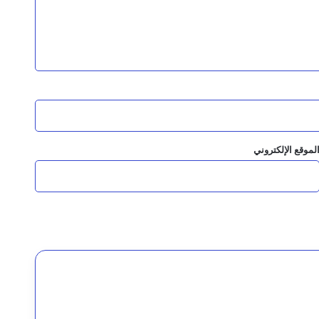
السقطري والشرجبي يناقشان احتياجات مديرية شحن بالمهرة في قطاعي الزراعة والمياه وتطوير المنفذ البري
ماية النمر العربي
لموقع الإلكتروني
لمانجروف بالمهرة
البيئة تعزيز التعاون وحماية البيئة