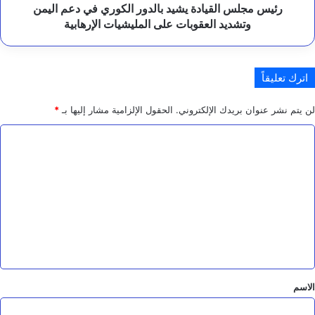
ا
وتشديد
رئيس مجلس القيادة يشيد بالدور الكوري في دعم اليمن
ح
العقوبات
وتشديد العقوبات على المليشيات الإرهابية
على
المليشيات
الإرهابية
اترك تعليقاً
لن يتم نشر عنوان بريدك الإلكتروني.
الحقول الإلزامية مشار إليها بـ
*
ا
ل
ت
ع
ل
ي
ق
*
الاسم