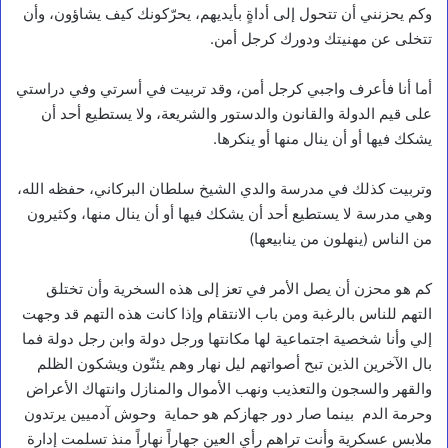
وكم يحزنني أن تتحول إلى أداةٍ بأيديهم، يحرّكونك كيف يشاؤون، وأن
تتخلى عن مهنيتك ودورك كرجل أمن.
أما أنا فأعرف واجبي كرجل أمن، وقد تربيت في أسرتي وفي دراستي
على قيم الدولة والقانون والدستور والشريعة، ولا يستطيع أحد أن
يشكك فيها أو أن ينال منها أو ينكرها.
وتربيت كذلك في مدرسة والدي الشيخ سلطان البركاني، حفظه الله،
وهي مدرسة لا يستطيع أحد أن يشكك فيها أو أن ينال منها، وكثيرون
من الناس (ينهلون من ينابيعها)
كم هو محزن أن يصل الأمر في تعز إلى هذه السخرية وأن تختلق
التهم للناس بالرغبة ومن باب الانتقام وإذا كانت هذه التهم قد وجهت
إلي وأنا شخصية اجتماعية لها مكانتها ورجل دولة وابن رجل دولة فما
بال الآخرين الذين تبح أصواتهم ليل نهار وهم يئنّون ويشكون الظلم
والقهر والسجون والتعذيب ونهب الأموال والمنازل وانتهاك الأعراض
وحرمة الدم بينما صار دور جهازكم هو حماية وحوش آدميين يرتدون
ملابس عسكرية وأنت تراهم رأي العين جهاراً نهاراً منذ تسلمت إدارة