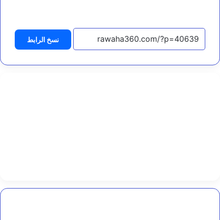
ا
ي
أ
ك
نسخ الرابط
ل
ن
ا
…
ل
ل
ك
ا
ت
ب
د
.
أ
م
ي
ن
ع
ب
رئيس
د
الوزراء