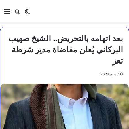
بحث عن
الوضع المظلم
الق
بعد اتهامه بالتحريض.. الشيخ صهيب
البركاني يُعلن مقاضاة مدير شرطة
تعز
7 مايو، 2026