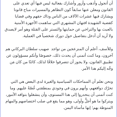
أن أتجول وأذهب وأزور وأشارك بفعالية ليس فيها أي تعدي على
القانون ومعلن عنها سابقاً كون التظاهر والمسيرات مباح قانونا
ويشارك فيها عشرات الآلاف من الناس وذاك حقهم وفي قضايا
كقضية الشهيدة افتهان المشهري التي ساهمت الأجهزة الأمنية
بالعبث بها والتراخي عن حمايتها والتستر على القتلة وهو أمر لايصدق
ولا أريد أن أدخل بتفاصيل حول دورك شخصياً في العملية.
وللأسف، أعلم أن المنزعجين من تواجد صهيب سلطان البركاني هم
آخرون، وما كنت أتمنى أن يحدث ذلك، خصوصًا وأنكم مسؤولون عن
تطبيق القانون، ولا يجوز أن تتصرفوا خلافًا لذلك، كائنًا من كان مَن
وجَّه إليكم هذا الأمر.
ونحن نعلم أن المماحكات السياسية والغيرة لدى البعض هي التي
تحرّك دوافعهم، وأنهم يرون في وجودي بمنطقتي غُصّةً عليهم. وما
كنت أتمنى أن ينحدروا إلى هذا المستوى، وأن ينشغلوا بتوافه الأمور،
ويتركوا ما هو أجلُّ وأولى، وهو مما يقع في صلب اختصاصهم والمهام
المنوطة بهم؛ إنها مأساة اليمن.