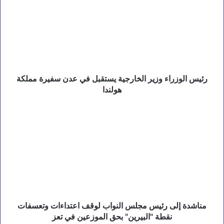
ا
وزير
ل
الخارجية
خ
يستقبل
ا
في
ل
عدن
ق
سفيرة
ا
ل
مملكة
ع
هولندا
رئيس الوزراء وزير الخارجية يستقبل في عدن سفيرة مملكة
ل
هولندا
ي
م
مناشدة
ي
إلى
.
رئيس
مجلس
النواب
لوقف
اعتداءات
وتعسفات
نقطة
"البيرين"
مناشدة إلى رئيس مجلس النواب لوقف اعتداءات وتعسفات
بحق
نقطة "البيرين" بحق الموزعين في تعز