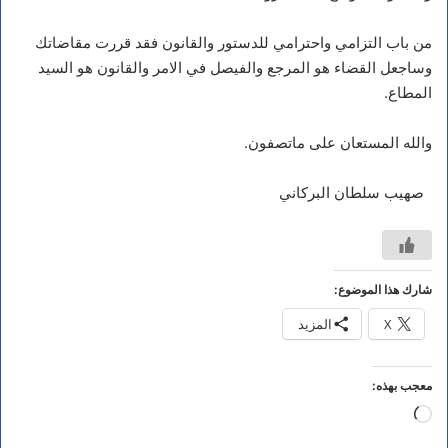
من باب التزامي واحترامي للدستور والقانون فقد قررت مقاضاتك
وساجعل القضاء هو المرجع والفيصل في الامر والقانون هو السيد
المطاع.
والله المستعان على ماتصفون.
صهيب سلطان البركاني
مقالات
شارك هذا الموضوع:
ح
X
المزيد
ي
ن
ن
ص
معجب بهذه:
ن
جاري
ع
م
التحميل…