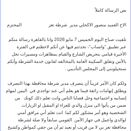
نص الرسالة كاملاً
الاخ العميد منصور الاكحلي مدير شرطة تعز المحترم
تلقيت صباح اليوم الخميس 7 مايو 2026 وانا بالقاهرة رسالة منكم
عبر تطبيق “واتساب”، تحدثتم فيها عن أنكم لاحظتم في الفترة
الأخيرة قيامي بتحريض الشارع والقيام بمظاهرات ومسيرات تخل
بالأمن وتقلق السكينة العامة بالمخالفه لقانون خدمة الشرطة وأنكم
ستحيلونني إلى المجلس التأديبي .
ولكم كان الأمر غريباً أن يتصرف مدير شرطة محافظة بهذا التصرف
ويطلق إتهامات زائفة فيما هو يعلم أني عند تواجدي في اليمن لمهام
إنسانيه و اجتماعية وحل قضايا الناس وانت تعلم ذلك كونك من
ضمن من يأتوا الى منزل والدي للعزاء او المقيل او الزيارات
الشخصية وهو أمر مشكور لكم كما انت تعلم أني مرافق أمني
لوالدي واعمل في جهاز الأمن القومي سابقاً ولا صلة لشرطة
محافظة تعز بي لا من قريب أو بعيد ثم أن من حقي كمواطن وكشيخ