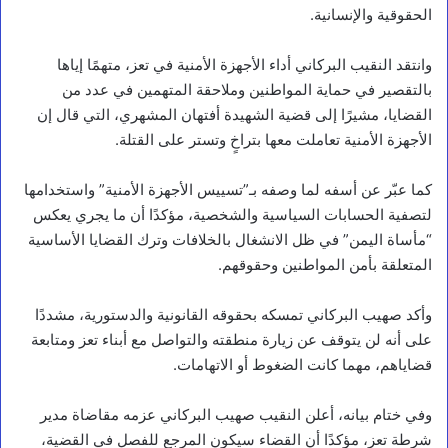
الحقوقية والإنسانية.
وانتقد النقيب البركاني أداء الأجهزة الأمنية في تعز، متهمًا إياها
بالتقصير في حماية المواطنين وملاحقة المتهمين في عدد من
القضايا، مشيرًا إلى قضية الشهيدة أفتهان المشهري، التي قال إن
الأجهزة الأمنية تعاملت معها بتراخٍ وتستر على القتلة.
كما عبّر عن أسفه لما وصفه بـ”تسييس الأجهزة الأمنية” واستخدامها
لتصفية الحسابات السياسية والشخصية، مؤكدًا أن ما يجري يعكس
“مأساة اليمن” في ظل الانشغال بالخلافات وترك القضايا الأساسية
المتعلقة بأمن المواطنين وحقوقهم.
وأكد صهيب البركاني تمسكه بحقوقه القانونية والدستورية، مشددًا
على أنه لن يتوقف عن زيارة منطقته والتواصل مع أبناء تعز ومتابعة
قضاياهم، مهما كانت الضغوط أو الاتهامات.
وفي ختام بيانه، أعلن النقيب صهيب البركاني عزمه مقاضاة مدير
شرطة تعز، مؤكدًا أن القضاء سيكون المرجع للفصل في القضية،