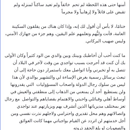
أمنها حتى هذه اللحظة لم تحم خائفاً ولم تعيد ساكناً لمنزله ولم
تقبض على قاتلاً ولا إرهابياً ولا مجرماً
ختامًا، لا بأس أن أقول لك إنه، وإذا كان هناك من يقلقون السكينة
العامة، فأنت وليُّهم وتعلمهم علم اليقين، وهم جزء من جهازك الأمني،
وليس صهيب البركاني.
ما كنت أحب أن أخاطبك وبينك وبين والدي من الود كثيراً وكان الأولى
بك أن كنت قد أحرجت بسبب تواجدي من وقت لآخر في البلاد أن
تتصل به أو تخبرني وأنا اتواصل معك باستمرار دون حاجة إلى أن
تبعث برسائل رسمية بغرض الإساءة لي والتشهير بوالدي لأن هذا
ليس من سلوك رجال الدولة واصحاب المسؤوليات التي يقدرونها
ولن يستطيع أحد أن يمنعني من الذهاب إلى منطقتي والعيش في
أوساط أهلي وقبائلي واحبتي والاهتمام بقضاياهم والتواصل مع رجال
تعز بمختلف مديرياتها الذين أتشرف بهم وبزيارتهم عند تواجدي
واتصالاتهم وهم محل تقديري واحترامي ولاجلهم نذرت نفسي ومن
أجل خدمتهم لن اتردد عن القيام بواجباتي مهما كانت العوائق
والصعوبات او بلغ الحقد ذروته