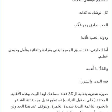
كل الوشايات كذابه
الحب صادق وهو غلّاب
ودولة الحب غلّابه!
أما الحارثي، فقد سبق الجميع ليغني بفرادة وتلقائية وتأمل وجودي
عظيم.
وَالخَدُّ ما أَنعمه
فيهِ الندى وَالشرر!!
صورة شعرية بتقنية ال3D فعند سماعك لهذا البيت وهذه الأغنية
المعتقة ( خلي صقيل الترائب) تستطيع تخيل وجه فاتنة الشاعر
بالخدود الناعمة الندية شديدة الحُمرة، وتتوقف عند هذا الحد ولن