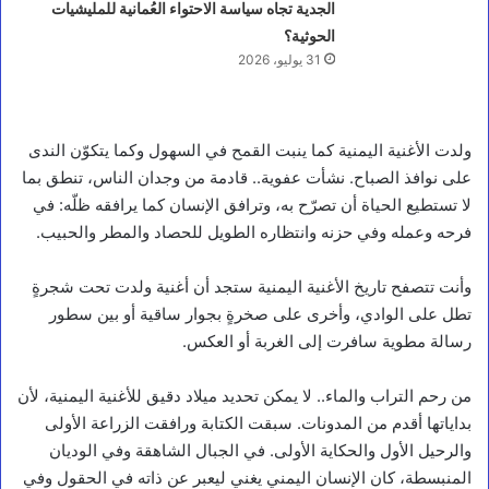
الجدية تجاه سياسة الاحتواء العُمانية للمليشيات
الحوثية؟
31 يوليو، 2026
ولدت الأغنية اليمنية كما ينبت القمح في السهول وكما يتكوّن الندى
على نوافذ الصباح. نشأت عفوية.. قادمة من وجدان الناس، تنطق بما
لا تستطيع الحياة أن تصرّح به، وترافق الإنسان كما يرافقه ظلّه: في
فرحه وعمله وفي حزنه وانتظاره الطويل للحصاد والمطر والحبيب.
وأنت تتصفح تاريخ الأغنية اليمنية ستجد أن أغنية ولدت تحت شجرةٍ
تطل على الوادي، وأخرى على صخرةٍ بجوار ساقية أو بين سطور
رسالة مطوية سافرت إلى الغربة أو العكس.
من رحم التراب والماء.. لا يمكن تحديد ميلاد دقيق للأغنية اليمنية، لأن
بداياتها أقدم من المدونات. سبقت الكتابة ورافقت الزراعة الأولى
والرحيل الأول والحكاية الأولى. في الجبال الشاهقة وفي الوديان
المنبسطة، كان الإنسان اليمني يغني ليعبر عن ذاته في الحقول وفي