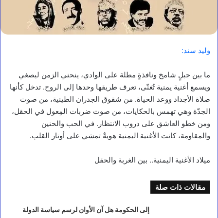
وليد سند:
ما بين جبلٍ شامخ ونافذةٍ مطلة على الوادي، ينحني الزمن ليصغي
ويسمع أغنية يمنية تُغنّى، تعرف طريقها وحدها إلى الروح. تدخل كأنها
صلاة الأجداد ووعد الحياة. من شقوق الجدران الطينية، من صوت
الجدّة وهي تهمس بالحكايات، من صوت ضربات المِعول في الحقل،
ومن خطو العاشق على دروب الانتظار. في الحب والحنين
والمقاومة، كانت الأغنية اليمنية هويةٌ تمشي على أوتار القلب.
ميلاد الأغنية اليمنية.. بين الغربة والحقل
مقالات ذات صلة
إلى الحكومة هل آن الأوان لرسم سياسة الدولة