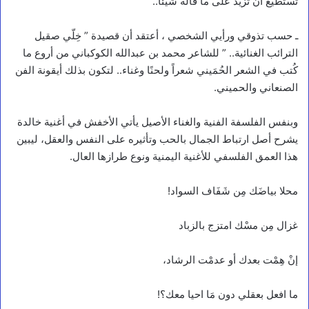
تستطيع أن تزيد على ما قاله شيئا..
ـ حسب تذوقي ورأيي الشخصي ، أعتقد أن قصيدة ” خِلّي صقيل
الترائب الغنائية.. ” للشاعر محمد بن عبدالله الكوكباني من أروع ما
كُتب في الشعر الحُمَيني شعراً ولحنًا وغناء.. لتكون بذلك أيقونة الفن
الصنعاني والحميني.
وبنفس الفلسفة الفنية والغناء الأصيل يأتي الأخفش في أغنية خالدة
يشرح أصل ارتباط الجمال بالحب وتأثيره على النفس والعقل، ليبين
هذا العمق الفلسفي للأغنية اليمنية ونوع طرازها العال.
محلا بياضَك مِن شَفَاف السواد!
غزال مِن مسْك امتزج بالزباد
إنْ هِمْت بعدك أو عدمْت الرشاد،
ما افعل بعقلي دون مَا احيا معك؟!