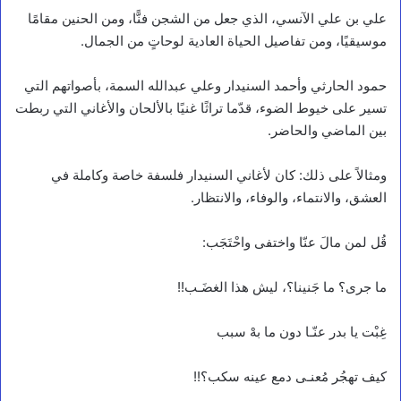
علي بن علي الآنسي، الذي جعل من الشجن فنًّا، ومن الحنين مقامًا
موسيقيًا، ومن تفاصيل الحياة العادية لوحاتٍ من الجمال.
حمود الحارثي وأحمد السنيدار وعلي عبدالله السمة، بأصواتهم التي
تسير على خيوط الضوء، قدّما تراثًا غنيًا بالألحان والأغاني التي ربطت
بين الماضي والحاضر.
ومثالاً على ذلك: كان لأغاني السنيدار فلسفة خاصة وكاملة في
العشق، والانتماء، والوفاء، والانتظار.
قُل لمن مالَ عنّا واختفى واحْتَجَب:
ما جرى؟ ما جَنينا؟، ليش هذا الغضَـب!!
غِبْت يا بدر عنّـا دون ما بهْ سبب
كيف تهجُر مُعنـى دمع عينه سكب؟!!