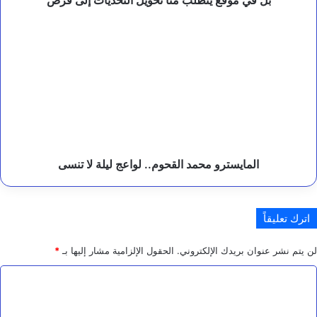
موقع
يتطلب
المايسترو
منا
محمد
تحويل
القحوم..
التحديات
لواعج
إلى
ليلة
فرص
لا
تنسى
المايسترو محمد القحوم.. لواعج ليلة لا تنسى
اترك تعليقاً
لن يتم نشر عنوان بريدك الإلكتروني.
الحقول الإلزامية مشار إليها بـ
*
ا
ل