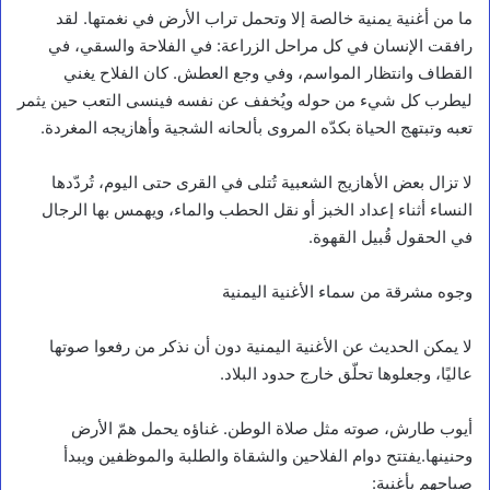
ما من أغنية يمنية خالصة إلا وتحمل تراب الأرض في نغمتها. لقد
رافقت الإنسان في كل مراحل الزراعة: في الفلاحة والسقي، في
القطاف وانتظار المواسم، وفي وجع العطش. كان الفلاح يغني
ليطرب كل شيء من حوله ويُخفف عن نفسه فينسى التعب حين يثمر
تعبه وتبتهج الحياة بكدّه المروى بألحانه الشجية وأهازيجه المغردة.
لا تزال بعض الأهازيج الشعبية تُتلى في القرى حتى اليوم، تُردّدها
النساء أثناء إعداد الخبز أو نقل الحطب والماء، ويهمس بها الرجال
في الحقول قُبيل القهوة.
وجوه مشرقة من سماء الأغنية اليمنية
لا يمكن الحديث عن الأغنية اليمنية دون أن نذكر من رفعوا صوتها
عاليًا، وجعلوها تحلّق خارج حدود البلاد.
أيوب طارش، صوته مثل صلاة الوطن. غناؤه يحمل همّ الأرض
وحنينها.يفتتح دوام الفلاحين والشقاة والطلبة والموظفين ويبدأ
صباحهم بأغنية: