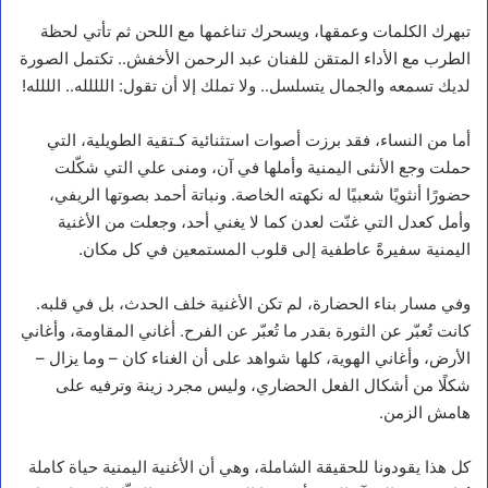
تبهرك الكلمات وعمقها، ويسحرك تناغمها مع اللحن ثم تأتي لحظة
الطرب مع الأداء المتقن للفنان عبد الرحمن الأخفش.. تكتمل الصورة
لديك تسمعه والجمال يتسلسل.. ولا تملك إلا أن تقول: اللللله.. الللله!
أما من النساء، فقد برزت أصوات استثنائية كـتقية الطويلية، التي
حملت وجع الأنثى اليمنية وأملها في آن، ومنى علي التي شكّلت
حضورًا أنثويًا شعبيًا له نكهته الخاصة. ونباتة أحمد بصوتها الريفي،
وأمل كعدل التي غنّت لعدن كما لا يغني أحد، وجعلت من الأغنية
اليمنية سفيرةً عاطفية إلى قلوب المستمعين في كل مكان.
وفي مسار بناء الحضارة، لم تكن الأغنية خلف الحدث، بل في قلبه.
كانت تُعبّر عن الثورة بقدر ما تُعبّر عن الفرح. أغاني المقاومة، وأغاني
الأرض، وأغاني الهوية، كلها شواهد على أن الغناء كان – وما يزال –
شكلًا من أشكال الفعل الحضاري، وليس مجرد زينة وترفيه على
هامش الزمن.
كل هذا يقودونا للحقيقة الشاملة، وهي أن الأغنية اليمنية حياة كاملة