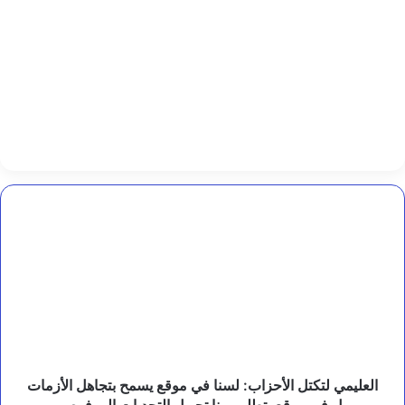
مٌ
ز
ا
ئ
د
ع
ن
ا
ل
ح
ا
ج
ة
العليمي
لتكتل
الأحزاب:
لسنا
في
موقع
يسمح
بتجاهل
الأزمات
بل
العليمي لتكتل الأحزاب: لسنا في موقع يسمح بتجاهل الأزمات
في
بل في موقع يتطلب منا تحويل التحديات إلى فرص