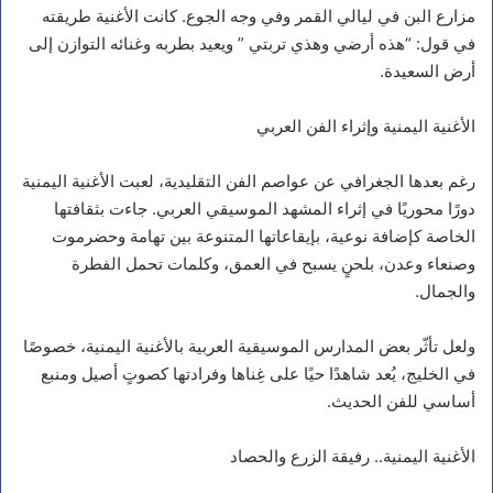
مزارع البن في ليالي القمر وفي وجه الجوع. كانت الأغنية طريقته
في قول: “هذه أرضي وهذي تربتي ” ويعيد بطربه وغنائه التوازن إلى
أرض السعيدة.
الأغنية اليمنية وإثراء الفن العربي
رغم بعدها الجغرافي عن عواصم الفن التقليدية، لعبت الأغنية اليمنية
دورًا محوريًا في إثراء المشهد الموسيقي العربي. جاءت بثقافتها
الخاصة كإضافة نوعية، بإيقاعاتها المتنوعة بين تهامة وحضرموت
وصنعاء وعدن، بلحنٍ يسبح في العمق، وكلمات تحمل الفطرة
والجمال.
ولعل تأثّر بعض المدارس الموسيقية العربية بالأغنية اليمنية، خصوصًا
في الخليج، يُعد شاهدًا حيًا على غِناها وفرادتها كصوتٍ أصيل ومنبع
أساسي للفن الحديث.
الأغنية اليمنية.. رفيقة الزرع والحصاد