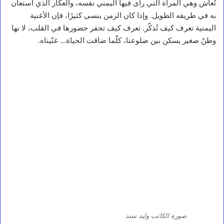
تُعاش وهي المرآة التي رأى فيها اليمني نفسه، والعكّاز الذي استعان
به في طريقه الطويل. وإذا كان الزمن ينسى كثيرًا، فإن الأغنية
اليمنية تعرف كيف تُذكّر. تعرف كيف تحفر حضورها في القلب، لا نها
وطنٌ صغير يسكن بين ضلوعنا، كلّما ضاقت الحياة… غنّيناه.
صورة الكاتب وليد سند