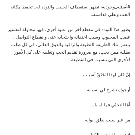
#أسئلة_وجودية، تظهر استعطاف الحبيب والتودد له.. تحفظ مكانة
الحب وتعلي قداسته..
يظهر هذا التودد في مقطع آخر من أغنية أخرى، فيها محاولة لتفسير
غضب المحبوب وسبب اختفائه واحتجابه عنه، وانقطاع التواصل..
بنفس تلك الطريقة اللطيفة والراقية والذوق العالي، في كل طلب
يطلبه ممن يحب، مع ضرورة تقديم الحب وتغليبه على كل الأمور
الأخرى التي تتسبب في القطيعة ..
إنْ كان لهذا الحَنَقْ أسباب
أرجوك تشرح لي اسبابه
أمّا التجنّي فما له باب
من غير سبب نغلق ابوابه
لا تسمع الواشي الكذاب