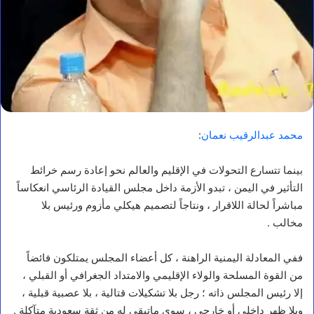
محمد عبدالرقيب نعمان
:
بينما تتسارع التحولات في الإقليم والعالم نحو إعادة رسم خرائط
التأثير في اليمن ، تبدو الأزمة داخل مجلس القيادة الرئاسي انعكاساً
مباشراً لحالة اللاقرار ، ونتاجاً لتصميم هيكلي مأزوم ورئيس بلا
مخالب .
ففي المعادلة اليمنية الراهنة ، كل أعضاء المجلس يمتلكون فائضاً
من القوة المسلحة والولاء الإقليمي والامتداد الجغرافي أو القبلي ،
إلا رئيس المجلس ذاته ؛ رجل بلا تشكيلات قتالية ، بلا عصبية قبلية ،
وبلا ظهر داخلي أو خارجي ، سوى ماتبقى له من ثقة سعودية متآكلة .