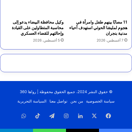
11 مصابًا بينهم طفل وامرأة في
وكيل محافظة البيضاء يدعو إلى
هجوم لمليشا الحوثي استهدف أحياء
محاسبة المتطاولين على القيادة
مدنية بنجران
وإحالتهم للقضاء العسكري
7 أغسطس، 2026
5 أغسطس، 2026
© حقوق النشر 2024، جميع الحقوق محفوظة | رواها 360
سياسة الخصوصية
من نحن
تواصل معنا
السياسة التحريرية
فيسبوك
‫X
لينكدإن
انستقرام
تيلقرام
‫TikTok
واتساب