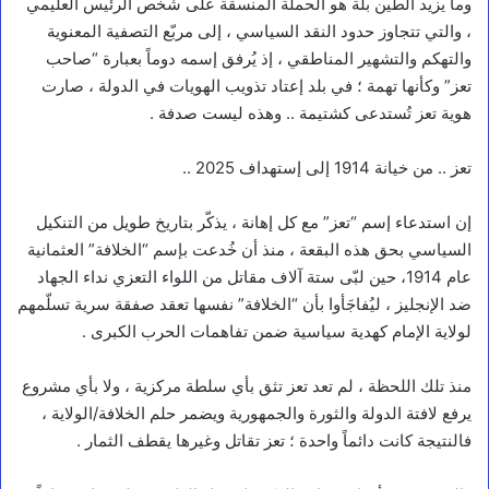
وما يزيد الطين بلّة هو الحملة المنسقة على شخص الرئيس العليمي
، والتي تتجاوز حدود النقد السياسي ، إلى مربّع التصفية المعنوية
والتهكم والتشهير المناطقي ، إذ يُرفق إسمه دوماً بعبارة “صاحب
تعز” وكأنها تهمة ؛ في بلد إعتاد تذويب الهويات في الدولة ، صارت
هوية تعز تُستدعى كشتيمة .. وهذه ليست صدفة .
تعز .. من خيانة 1914 إلى إستهداف 2025 ..
إن استدعاء إسم “تعز” مع كل إهانة ، يذكّر بتاريخ طويل من التنكيل
السياسي بحق هذه البقعة ، منذ أن خُدعت بإسم “الخلافة” العثمانية
عام 1914، حين لبّى ستة آلاف مقاتل من اللواء التعزي نداء الجهاد
ضد الإنجليز ، ليُفاجَأوا بأن “الخلافة” نفسها تعقد صفقة سرية تسلّمهم
لولاية الإمام كهدية سياسية ضمن تفاهمات الحرب الكبرى .
منذ تلك اللحظة ، لم تعد تعز تثق بأي سلطة مركزية ، ولا بأي مشروع
يرفع لافتة الدولة والثورة والجمهورية ويضمر حلم الخلافة/الولاية ،
فالنتيجة كانت دائماً واحدة ؛ تعز تقاتل وغيرها يقطف الثمار .