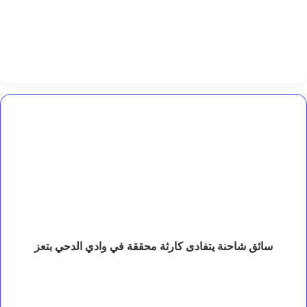
ا
ل
و
ط
ن
ف
ش
ل
ه
سائق
شاحنة
يتفادى
كارثة
محققة
في
وادي
الدحي
بتعز
سائق شاحنة يتفادى كارثة محققة في وادي الدحي بتعز
عن
الشجرة