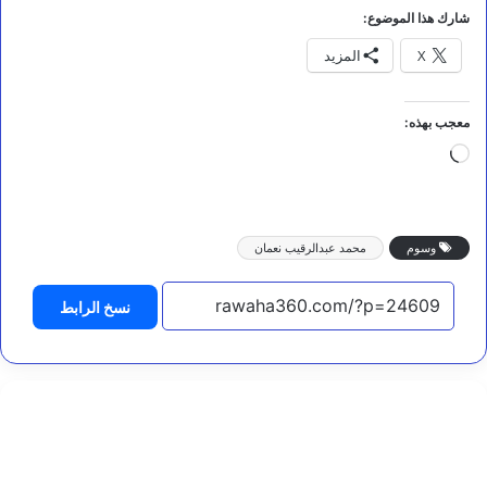
شارك هذا الموضوع:
X
المزيد
معجب بهذه:
جاري
التحميل…
وسوم
محمد عبدالرقيب نعمان
نسخ الرابط
مقالات
ح
ي
ن
ي
ل
د