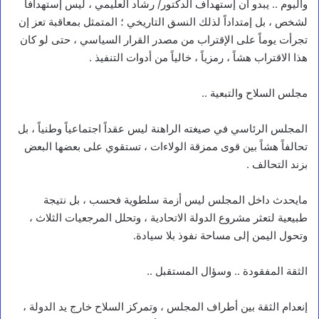
واليوم .. يبدو أن إستهداف الدكتور/ رشاد العليمي ، ليس إستهدافاً
لشخص ، بل إمتداداً لذلك النسق التاريخي ؛ المتمثل بمعاقبة تعز إن
تجرأت يوماً على الإقتراب من مصدر القرار السياسي ، حتى لو كان
هذا الاقتراب هشاً ، رمزياً ، خالياً من أدوات التنفيذ .
مجلس السلاح والتبعية ..
المجلس الرئاسي في صيغته الراهنة ليس عقداً اجتماعياً وطنياً ، بل
تحالفاً هشاً بين قوى ممزقة الولاءات ، تستقوي على بعضها البعض
بزند التحالف .
مايحدث داخل المجلس ليس أزمة سلطوية فحسب ، بل نتيجة
طبيعية لتعثر مشروع الدولة الاتحادية ، وتحلل المرجعيات الثلاث ،
وتحول اليمن إلى مساحة نفوذ بلا سيادة.
الثقة المفقودة .. وسؤال المستقبل ..
إنعدام الثقة بين أطراف المجلس ، وتمركز السلاح خارج يد الدولة ،