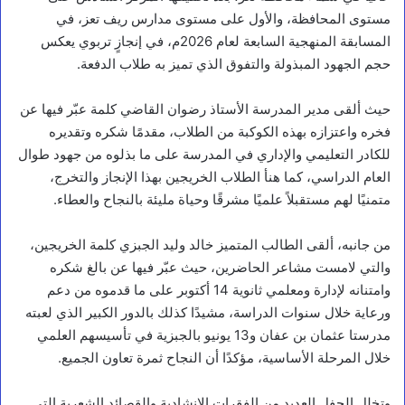
مستوى المحافظة، والأول على مستوى مدارس ريف تعز، في
المسابقة المنهجية السابعة لعام 2026م، في إنجازٍ تربوي يعكس
حجم الجهود المبذولة والتفوق الذي تميز به طلاب الدفعة.
حيث ألقى مدير المدرسة الأستاذ رضوان القاضي كلمة عبّر فيها عن
فخره واعتزازه بهذه الكوكبة من الطلاب، مقدمًا شكره وتقديره
للكادر التعليمي والإداري في المدرسة على ما بذلوه من جهود طوال
العام الدراسي، كما هنأ الطلاب الخريجين بهذا الإنجاز والتخرج،
متمنيًا لهم مستقبلاً علميًا مشرقًا وحياة مليئة بالنجاح والعطاء.
من جانبه، ألقى الطالب المتميز خالد وليد الجبزي كلمة الخريجين،
والتي لامست مشاعر الحاضرين، حيث عبّر فيها عن بالغ شكره
وامتنانه لإدارة ومعلمي ثانوية 14 أكتوبر على ما قدموه من دعم
ورعاية خلال سنوات الدراسة، مشيدًا كذلك بالدور الكبير الذي لعبته
مدرستا عثمان بن عفان و13 يونيو بالجبزية في تأسيسهم العلمي
خلال المرحلة الأساسية، مؤكدًا أن النجاح ثمرة تعاون الجميع.
وتخلل الحفل العديد من الفقرات الإنشادية والقصائد الشعرية التي