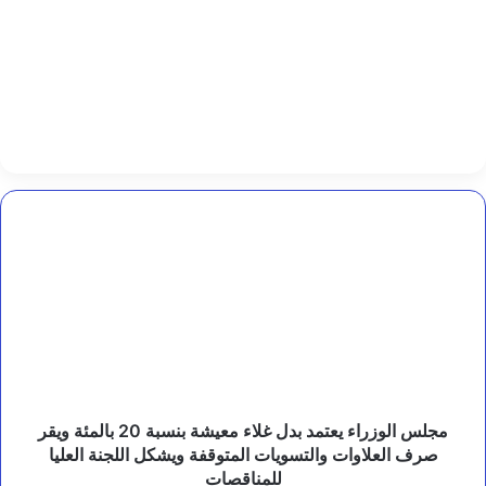
1
0
0
ع
م
ل
ي
ة
ل
إ
ز
مجلس
ا
الوزراء
ل
يعتمد
ة
بدل
ا
ل
غلاء
م
معيشة
ي
بنسبة
ا
20
ه
بالمئة
ا
ويقر
مجلس الوزراء يعتمد بدل غلاء معيشة بنسبة 20 بالمئة ويقر
ل
صرف
صرف العلاوات والتسويات المتوقفة ويشكل اللجنة العليا
ب
العلاوات
للمناقصات
ي