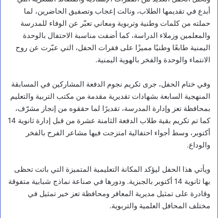
أبدع في تقديمها الطلاب، ونالت إعجاب وتصفيق الحاضرين، لما
حملته من كلمات وطنية وتربوية ومعاني تعبّر عن الوفاء للمدرسة
والمعلمين وزملاء الدراسة، كما أضفت مناسبة الاحتفال بالوحدة
اليمنية طابعًا وطنيًا مميزًا على فقرات الحفل، التي عبّرت عن روح
الانتماء والوحدة والفخر بالهوية اليمنية.
وفي ختام الحفل، جرى تكريم نجوم الدفعة المشاركين في المسابقة
المنهجية السابعة بشهادات تقديرية مقدمة من مكتب التربية والتعليم
بمحافظة تعز وإدارة المدرسة، تقديرًا لما حققوه من إنجاز مشرّف،
كما تم تكريم بقية طلاب الدفعة الثامنة عشرة من قبل إدارة ثانوية 14
أكتوبر، وسط أجواء احتفالية امتزجت فيها مشاعر الفرح بالفخر
والوداع.
ويأتي هذا الحفل ليؤكد المكانة التعليمية المتميزة التي باتت تحظى
بها ثانوية 14 أكتوبر بالجبزية. ودورها في صناعة نماذج شبابية متفوقة
وقادرة على تمثيل مديرية المعافر ومحافظة تعز خير تمثيل في
مختلف المحافل العلمية والتربوية.
أخبار محلية