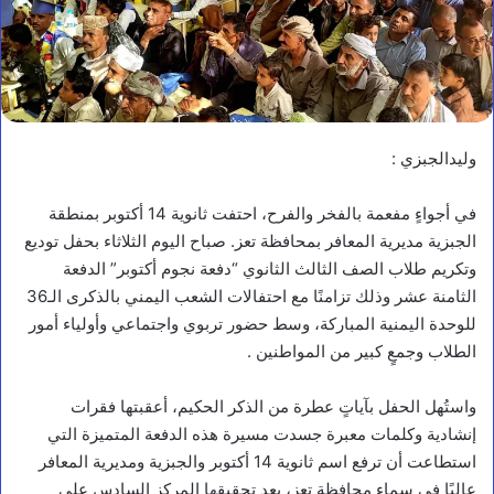
وليدالجبزي :
في أجواءٍ مفعمة بالفخر والفرح، احتفت ثانوية 14 أكتوبر بمنطقة
الجبزية مديرية المعافر بمحافظة تعز. صباح اليوم الثلاثاء بحفل توديع
وتكريم طلاب الصف الثالث الثانوي “دفعة نجوم أكتوبر” الدفعة
الثامنة عشر وذلك تزامنًا مع احتفالات الشعب اليمني بالذكرى الـ36
للوحدة اليمنية المباركة، وسط حضور تربوي واجتماعي وأولياء أمور
الطلاب وجمعٍ كبير من المواطنين .
واستُهل الحفل بآياتٍ عطرة من الذكر الحكيم، أعقبتها فقرات
إنشادية وكلمات معبرة جسدت مسيرة هذه الدفعة المتميزة التي
استطاعت أن ترفع اسم ثانوية 14 أكتوبر والجبزية ومديرية المعافر
عاليًا في سماء محافظة تعز، بعد تحقيقها المركز السادس على