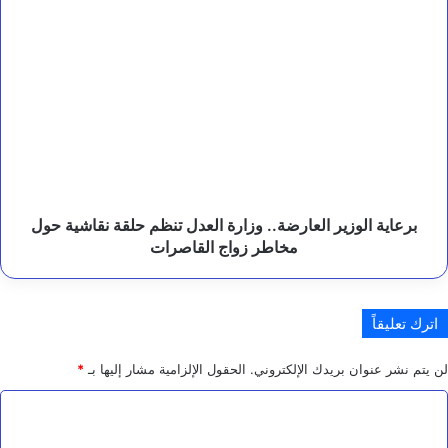
والتسويات
ض
ا
المتوقفة
برعاية
ء
ويشكل
الوزير
ب
اللجنة
العارضة..
ت
العليا
وزارة
ع
للمناقصات
العدل
ز
تنظم
حلقة
نقاشية
حول
مخاطر
برعاية الوزير العارضة.. وزارة العدل تنظم حلقة نقاشية حول
زواج
مخاطر زواج القاصرات
القاصرات
اترك تعليقاً
لن يتم نشر عنوان بريدك الإلكتروني.
الحقول الإلزامية مشار إليها بـ
*
ا
ل