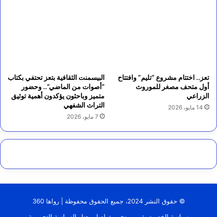
تعز.. اختتام مشروع “تليم” وافتتاح
البيسمنت الثقافية بتعز تحتفي بكتاب
أول متحف مصغر للموروث
“أصوات من الماضي”.. وحضور
الزراعي
متميز وباحثون يؤكدون أهمية توثيق
التراث الشفهي
14 مايو، 2026
7 مايو، 2026
© حقوق النشر 2024، جميع الحقوق محفوظة | رواها 360
سياسة الخصوصية
من نحن
تواصل معنا
السياسة التحريرية