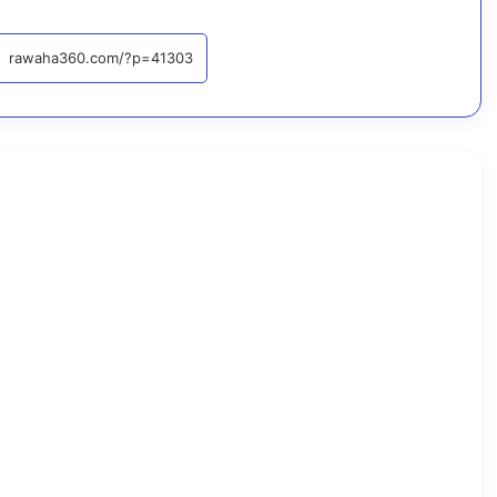
أخبار محلية
اقرأ التا
8
أ
غ
س
ط
س
،
2
0
2
6
م