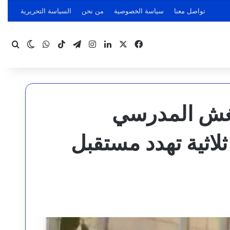
تواصل معنا
سياسة الخصوصية
من نحن
السياسة التحريرية
‫X
فيسبوك
لينكدإن
انستقرام
تيلقرام
‫TikTok
واتساب
بحث
الوضع ا
لغش المدرسي
ثلاثية تهدد مستقبل