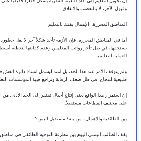
إن تحويل التعليم إلى أداة للتعبئة الفكرية يشكل خطراً حقيقياً على 
وقبول الآخر، لا بالتعصب والانغلاق.
المناطق المحررة.. الإهمال يفتك بالتعليم
أما في المناطق المحررة، فإن الأزمة تأخذ شكلاً آخر لا يقل خطورة.
يستحقها، في ظل تأخر رواتب المعلمين وعدم كفايتها لتغطية أبسط 
العملية التعليمية.
ولم يتوقف الأمر عند هذا الحد، بل امتد ليشمل اتساع دائرة الغش ف
طبيعية للنجاح في ظل ضعف الرقابة وتراجع هيبة المؤسسات التعلي
إن استمرار هذا الواقع يعني إنتاج أجيال تفتقر إلى الحد الأدنى م
على مختلف القطاعات مستقبلاً.
بين الطائفية والإهمال.. من ينقذ مستقبل اليمن؟
يقف الطالب اليمني اليوم بين مطرقة التوجيه الطائفي في مناطق