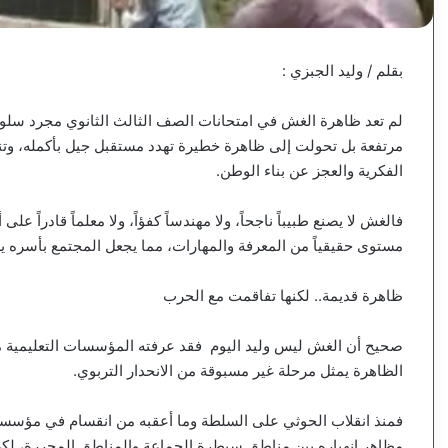
بقلم / وليد الجبزي :
لم تعد ظاهرة الغش في امتحانات الصف الثالث الثانوي مجرد سل
مرتفعة بل تحولت إلى ظاهرة خطيرة تهدد مستقبل جيل بأكمله، وتن
الفكرية والعجز عن بناء الوطن.
فالغش لا يصنع طبيباً ناجحاً، ولا مهندساً كفؤاً، ولا معلماً قادراً ع
مستوى حقيقياً من المعرفة والمهارات، مما يجعل المجتمع بأسره ي
ظاهرة قديمة.. لكنها تفاقمت مع الحرب
صحيح أن الغش ليس وليد اليوم فقد عرفته المؤسسات التعليمية منذ
الظاهرة يمثل مرحلة غير مسبوقة من الانحدار التربوي.
فمنذ انقلاب الحوثي على السلطة وما أعقبه من انقسام في مؤسسات 
مظاهر انهياره بين مناطق سيطرة الجماعة والمناطق المحررة، لكن ا