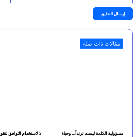
ا
ل
ش
ر
7 أغسطس، 2026
النص الكامل للبيان المشترك بين للسعودية وتركيا وباك
ط
مقالات ذات صلة
ة
ا
ل
ن
س
ا
ئ
ي
مسؤولية الكلمة ليست ترنداً… وحياة
لا لاستخدام التوافق لتقو