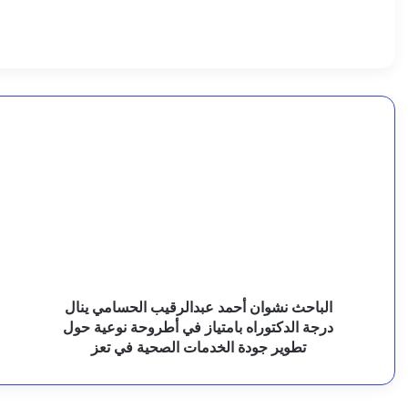
ع
8 أغسطس، 2026
ز
تعز.. دورة تدريبية لبناء قدرات الشرطة النسائية في مجا
.
.
8 أغسطس، 2026
د
الجيش يرد على الاعتداءات الحوثية ويشدد: دماء اليمني
الباحث
ع
نشوان
م
و
أحمد
إ
ر
عبدالرقيب
ا
الحسامي
ا
8 أغسطس، 2026
ة
ينال
ا
المعافر.. تدشين تدخلات جديدة لتعزيز خدمات المياه في
درجة
ي
ت
الدكتوراه
ا
بامتياز
د
د
في
ا
الباحث نشوان أحمد عبدالرقيب الحسامي ينال
8 أغسطس، 2026
ر
أطروحة
ل
درجة الدكتوراه بامتياز في أطروحة نوعية حول
الجيش يعلن عملية ضد الحوثيين وسط تصعيد ميداني ف
نوعية
6
تطوير جودة الخدمات الصحية في تعز
ي
حول
تطوير
ب
جودة