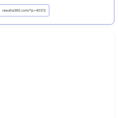
المرأة والطفل
اقرأ التا
8
أ
غ
س
ط
س
،
2
0
2
6
ت