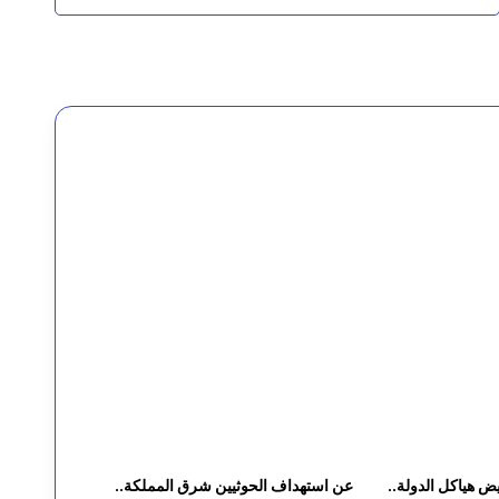
مجلس الدفاع الوطني يقر استمرار انعقاده الدائم ويتخذ قرارات لرفع الجاهزية وردع اعتداءات المليشيات الحوثية
ستان.
يض هياكل الدولة..
عن استهداف الحوثيين شرق المملكة..