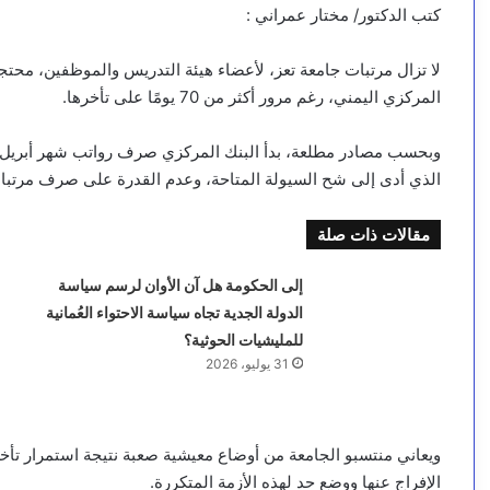
كتب الدكتور/ مختار عمراني :
لا تزال مرتبات جامعة تعز، لأعضاء هيئة التدريس والموظفين، مح
المركزي اليمني، رغم مرور أكثر من 70 يومًا على تأخرها.
وبحسب مصادر مطلعة، بدأ البنك المركزي صرف رواتب شهر أبريل ل
الذي أدى إلى شح السيولة المتاحة، وعدم القدرة على صرف مرتبات
مقالات ذات صلة
إلى الحكومة هل آن الأوان لرسم سياسة
الدولة الجدية تجاه سياسة الاحتواء العُمانية
للمليشيات الحوثية؟
31 يوليو، 2026
ويعاني منتسبو الجامعة من أوضاع معيشية صعبة نتيجة استمرار تأخ
الإفراج عنها ووضع حد لهذه الأزمة المتكررة.