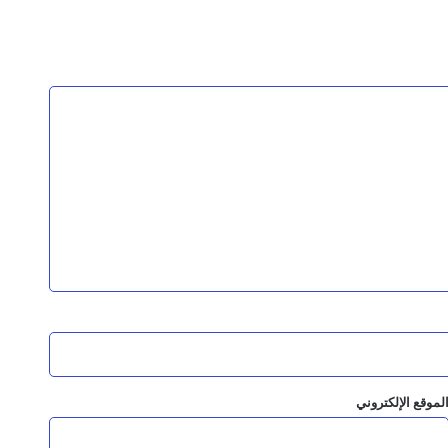
ه لحسم المعركة واستعادة الدولة؟
ناقنا ولن نتخلى عنهم
للطوارئ في مستشفى المظفر العام
لح عبدالحبيب” رئيس مصلحة السجون السابق
لموقع الإلكتروني