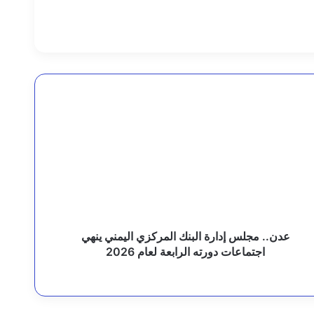
ل التأهيل والإصلاح
ين ليست أهدافا مستباحة
دن..
جلس
دارة
لبنك
لمركزي
ليمني
 الجبزية والشعوبة
نهي
جتماعات
ورته
لرابعة
عدن.. مجلس إدارة البنك المركزي اليمني ينهي
عام
اجتماعات دورته الرابعة لعام 2026
ي عدة محافظات
202