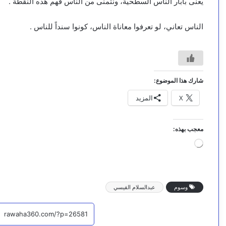
يعنى بآبار الناس السطحية، ونتمنى من الناس فهم هذه النقطة .
الناس تعاني، لو تعرفوا معاناة الناس، كونوا سنداً للناس .
شارك هذا الموضوع:
X
المزيد
معجب بهذه:
ج
ا
ر
ي
ا
وسوم
عبدالسلام القيسي
ل
ت
ح
م