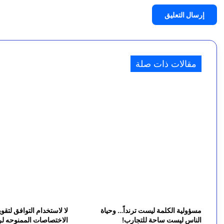
ي
ب
إ
ا
ب
ل
و
و
ت
ط
ط
ن
مقالات ذات صلة
ل
ي
ق
ت
ا
ح
ل
ت
ن
2
ا
3
ر
ع
ع
ا
ل
م
ى
ا
ا
و
ل
ت
أ
م
ه
ن
مسؤولية الكلمة ليست ترنداً… وحياة
لا لاستخدام التوافق لتقو
ا
ع
الناس ليست ساحة للتجارب!
الاختصاصات الممنوحه 